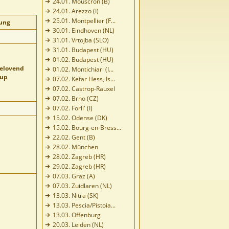
24.01. Mouscron (B)
24.01. Arezzo (I)
25.01. Montpellier (F...
ung
30.01. Eindhoven (NL)
31.01. Vrtojba (SLO)
31.01. Budapest (HU)
01.02. Budapest (HU)
belovend
01.02. Montichiari (I...
pup
07.02. Kefar Hess, Is...
07.02. Castrop-Rauxel
07.02. Brno (CZ)
07.02. Forli' (I)
15.02. Odense (DK)
15.02. Bourg-en-Bress...
22.02. Gent (B)
28.02. München
28.02. Zagreb (HR)
29.02. Zagreb (HR)
07.03. Graz (A)
07.03. Zuidlaren (NL)
13.03. Nitra (SK)
13.03. Pescia/Pistoia...
13.03. Offenburg
20.03. Leiden (NL)