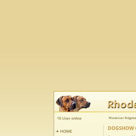
16 User online
Rhodesian Ridgeba
DOGSHOW GO
HOME