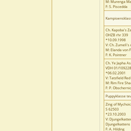
M: Murenga M
F: S. Piscedda
Kampioensklas
Ch. Kapoba's Za
OHZB rhr 339
*10.09.1998
V: Ch. Zumeli's
M: Elanda von 
F: K. Pointner
Ch. Ye Japha As
VDH 01/10922
*06.02.2001
V: Tatsfield Re
M: Rim Fire Sha
F: P. Obscherni
Puppyklasse te
Zing of Mychoi
S 62503
*23.10.2003
V: Djungelkatt
Djungelkattens
F: A. Hilding