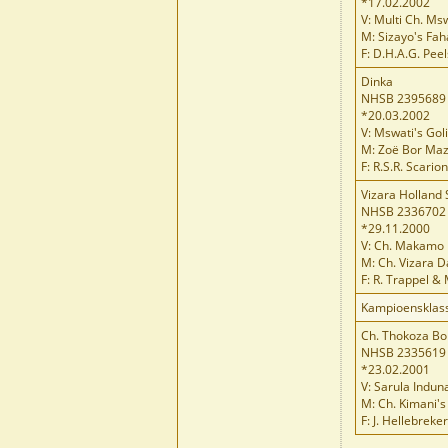
*17.02.2002
V: Multi Ch. M
M: Sizayo's Fa
F: D.H.A.G. Pee
Dinka
NHSB 2395689
*20.03.2002
V: Mswati's Gol
M: Zoë Bor Ma
F: R.S.R. Scario
Vizara Holland 
NHSB 2336702
*29.11.2000
V: Ch. Makamo 
M: Ch. Vizara 
F: R. Trappel &
Kampioensklas
Ch. Thokoza Bo
NHSB 2335619
*23.02.2001
V: Sarula Indun
M: Ch. Kimani'
F: J. Hellebrek