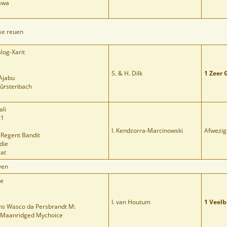
awa
se reuen
log-Xarit
S. & H. Dilk
1 Zeer 
 Ajabu
Fûrstenbach
ali
81
I. Kendzorra-Marcinowski
Afwezig
d Regent Bandit
die
cat
ven
ce
I. van Houtum
1 Veel
ens Wasco da Persbrandt M:
 Maanridged Mychoice