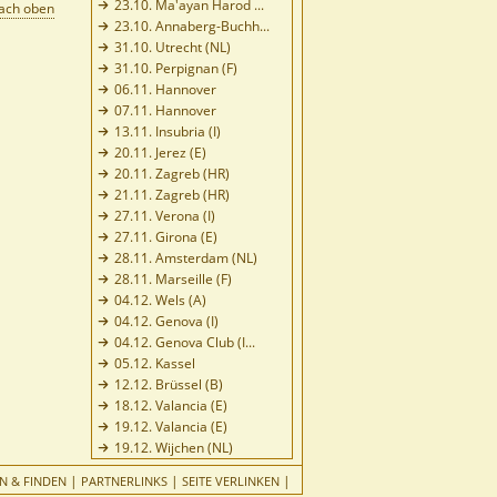
23.10. Ma'ayan Harod ...
ach oben
23.10. Annaberg-Buchh...
31.10. Utrecht (NL)
31.10. Perpignan (F)
06.11. Hannover
07.11. Hannover
13.11. Insubria (I)
20.11. Jerez (E)
20.11. Zagreb (HR)
21.11. Zagreb (HR)
27.11. Verona (I)
27.11. Girona (E)
28.11. Amsterdam (NL)
28.11. Marseille (F)
04.12. Wels (A)
04.12. Genova (I)
04.12. Genova Club (I...
05.12. Kassel
12.12. Brüssel (B)
18.12. Valancia (E)
19.12. Valancia (E)
19.12. Wijchen (NL)
|
|
|
N & FINDEN
PARTNERLINKS
SEITE VERLINKEN