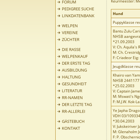
Keurmeester: Me
FORUM
PEDIGREE SUCHE
Hund
LINKDATENBANK
Puppyklasse re
WELPEN
Bantu Zulu Cari
VEREINE
NHSB aangevr
ZÜCHTER
*21.09.2003
V: Ch. Aquila's R
DIE RASSE
M: Ch. Crestrid
WELPENKAUF
F: Criadeor Eig:
DER ERSTE TAG
Jeugdklasse re
AUSBILDUNG
Khairo van Ya
HALTUNG
NHSB 2441177
GESUNDHEIT
*25.02.2003
LITERATUR
V: Captain Jam
M: Mswati's N
RR-NAMEN
F: M.J.W. Kok-
DER LETZTE TAG
Ye Japha Drago
RR-ALLERLEI
VDH 03/10933
GÄSTEBUCH
*30.04.2003
V: Jukskeiriver 
KONTAKT
M: Glenaholm Jol
F: P. Obscherni