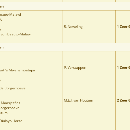
ven
asuto-Malawi
56
R. Neweling
1 Zeer 
e
t von Basuto-Malawi
n
en
P. Verstappen
1 Zeer 
swati's Mwanamoetapa
n
 de Borgerhoeve
M.E.I. van Houtum
2 Zeer 
t Maasjesfles
Borgerhoeve
outum
 Diulayo Horse