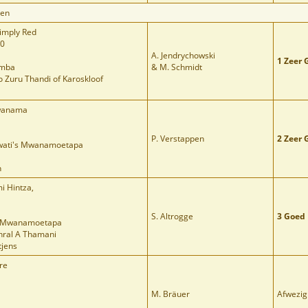
uen
Simply Red
10
A. Jendrychowski
1 Zeer 
imba
& M. Schmidt
 Zuru Thandi of Karoskloof
wanama
P. Verstappen
2 Zeer 
swati's Mwanamoetapa
n
i Hintza,
S. Altrogge
3 Goed
's Mwanamoetapa
chral A Thamani
tjens
re
M. Bräuer
Afwezig