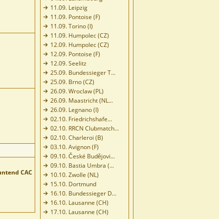
11.09. Leipzig
11.09. Pontoise (F)
11.09. Torino (I)
11.09. Humpolec (CZ)
12.09. Humpolec (CZ)
12.09. Pontoise (F)
12.09. Seelitz
25.09. Bundessieger T...
25.09. Brno (CZ)
26.09. Wroclaw (PL)
26.09. Maastricht (NL...
26.09. Legnano (I)
02.10. Friedrichshafe...
02.10. RRCN Clubmatch...
02.10. Charleroi (B)
03.10. Avignon (F)
09.10. České Budějovi...
09.10. Bastia Umbra (...
untend CAC
10.10. Zwolle (NL)
15.10. Dortmund
16.10. Bundessieger D...
16.10. Lausanne (CH)
17.10. Lausanne (CH)