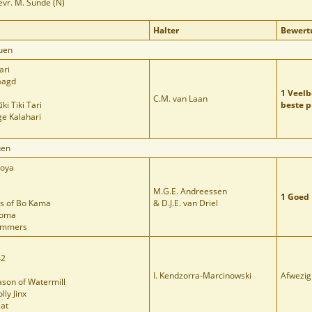
vr. M. Sunde (N)
Halter
Bewert
uen
ari
aagd
1 Veel
C.M. van Laan
iki Tiki Tari
beste 
ge Kalahari
uen
moya
M.G.E. Andreessen
1 Goed
es of Bo Kama
& D.J.E. van Driel
goma
Lammers
42
I. Kendzorra-Marcinowski
Afwezig
Jason of Watermill
ly Jinx
cat