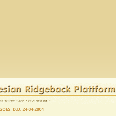
ck Plattform
>
2004
>
24.04. Goes (NL)
>
ES, D.D. 24-04-2004