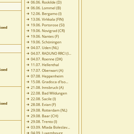
06.06. Roskilde (D)
06.06. Lommel (B)
12.06. Bergamo (I)
13.06. Virkkala (FIN)
19.06. Portorose (SI)
Goed
19.06. Novigrad (CR)
19.06. Nantes (F)
19.06. Schöningen
04.07. Uden (NL)
04.07. RADUNO RRCI (I...
04.07. Roenne (DK)
11.07. Hellenthal
Goed
17.07. Oberwart (A)
07.08. Heppenheim
15.08. Gradisca d'Iso...
21.08. Innsbruck (A)
22.08. Bad Wildungen
22.08. Sacile (I)
Goed
28.08. Evian (F)
29.08. Rotterdam (NL)
29.08. Baar (CH)
29.08. Trento (I)
03.09. Mlada Boleslav...
04.09. Luxembourg