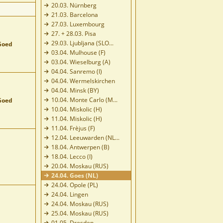
20.03. Nürnberg
21.03. Barcelona
27.03. Luxembourg
27. + 28.03. Pisa
29.03. Ljubljana (SLO...
Goed
03.04. Mulhouse (F)
03.04. Wieselburg (A)
04.04. Sanremo (I)
04.04. Wermelskirchen
04.04. Minsk (BY)
10.04. Monte Carlo (M...
Goed
10.04. Miskolic (H)
11.04. Miskolic (H)
11.04. Frèjus (F)
12.04. Leeuwarden (NL...
18.04. Antwerpen (B)
18.04. Lecco (I)
20.04. Moskau (RUS)
24.04. Goes (NL)
24.04. Opole (PL)
24.04. Lingen
24.04. Moskau (RUS)
25.04. Moskau (RUS)
01.05. Dresden