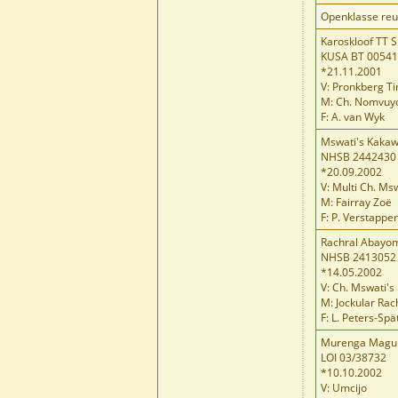
Openklasse re
Karoskloof TT 
KUSA BT 0054
*21.11.2001
V: Pronkberg T
M: Ch. Nomvuyo
F: A. van Wyk
Mswati's Kaka
NHSB 2442430
*20.09.2002
V: Multi Ch. M
M: Fairray Zoë
F: P. Verstappe
Rachral Abayom
NHSB 2413052
*14.05.2002
V: Ch. Mswati
M: Jockular Ra
F: L. Peters-Spä
Murenga Magu
LOI 03/38732
*10.10.2002
V: Umcijo