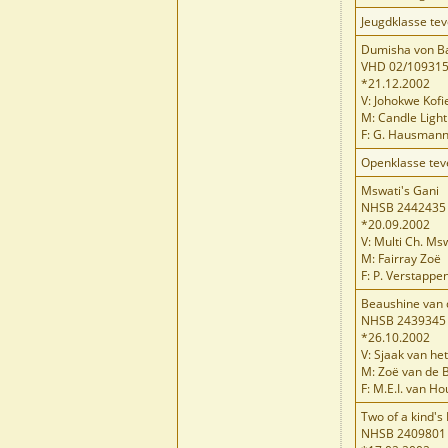
Jeugdklasse te
Dumisha von B
VHD 02/10931
*21.12.2002
V: Johokwe Kofi
M: Candle Ligh
F: G. Hausman
Openklasse tev
Mswati's Gani
NHSB 2442435
*20.09.2002
V: Multi Ch. M
M: Fairray Zoë
F: P. Verstappe
Beaushine van
NHSB 2439345
*26.10.2002
V: Sjaak van he
M: Zoë van de 
F: M.E.I. van H
Two of a kind's
NHSB 2409801