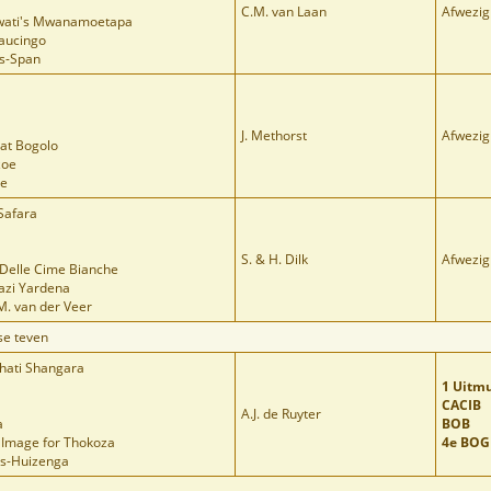
C.M. van Laan
Afwezig
swati's Mwanamoetapa
haucingo
ls-Span
J. Methorst
Afwezig
iat Bogolo
zoe
ne
Safara
S. & H. Dilk
Afwezig
Delle Cime Bianche
Dazi Yardena
 M. van der Veer
se teven
hati Shangara
1 Uitm
CACIB
A.J. de Ruyter
a
BOB
s Image for Thokoza
4e BOG
ers-Huizenga