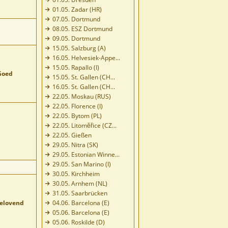
01.05. Zadar (HR)
07.05. Dortmund
08.05. ESZ Dortmund
09.05. Dortmund
15.05. Salzburg (A)
16.05. Helvesiek-Appe...
15.05. Rapallo (I)
Goed
15.05. St. Gallen (CH...
16.05. St. Gallen (CH...
22.05. Moskau (RUS)
22.05. Florence (I)
22.05. Bytom (PL)
22.05. Litoměřice (CZ...
22.05. Gießen
29.05. Nitra (SK)
29.05. Estonian Winne...
29.05. San Marino (I)
30.05. Kirchheim
30.05. Arnhem (NL)
31.05. Saarbrücken
belovend
04.06. Barcelona (E)
05.06. Barcelona (E)
05.06. Roskilde (D)