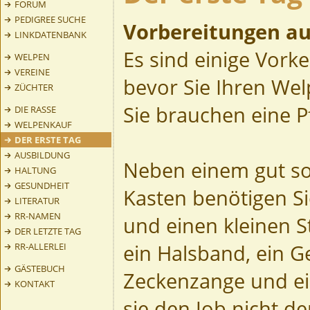
FORUM
PEDIGREE SUCHE
Vorbereitungen au
LINKDATENBANK
Es sind einige Vork
WELPEN
VEREINE
bevor Sie Ihren We
ZÜCHTER
Sie brauchen eine 
DIE RASSE
WELPENKAUF
DER ERSTE TAG
AUSBILDUNG
Neben einem gut sor
HALTUNG
GESUNDHEIT
Kasten benötigen Si
LITERATUR
RR-NAMEN
und einen kleinen St
DER LETZTE TAG
ein Halsband, ein G
RR-ALLERLEI
GÄSTEBUCH
Zeckenzange und ein
KONTAKT
sie den Job nicht d