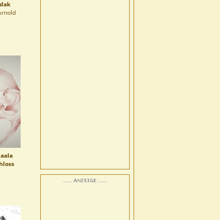
ndak
Arnold
aala
hloss