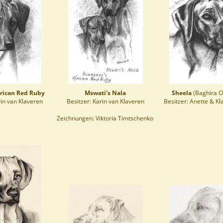
frican Red Ruby
Mswati's Nala
Sheela
(Baghira O
rin van Klaveren
Besitzer: Karin van Klaveren
Besitzer: Anette & K
Zeichnungen: Viktoria Timtschenko