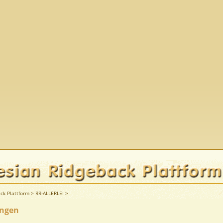
ck Plattform
>
RR-ALLERLEI
>
ungen