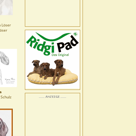
 Löser
Löser
a
 Schulz