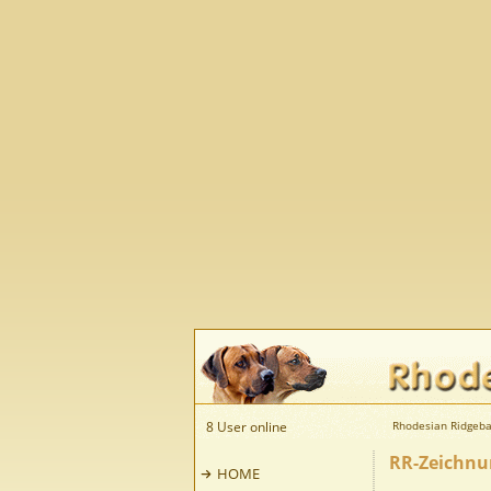
8 User online
Rhodesian Ridgeba
RR-Zeichn
HOME