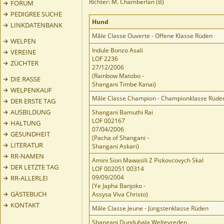
Richter: M. Chamberlan (B)
FORUM
PEDIGREE SUCHE
Hund
LINKDATENBANK
Mâle Classe Ouverte - Offene Klasse Rüden
WELPEN
Indule Bonzo Asali
VEREINE
LOF 2236
ZÜCHTER
27/12/2006
(Rainbow Matobo -
DIE RASSE
Shangani Timbe Kanai)
WELPENKAUF
Mâle Classe Champion - Championklasse Rüde
DER ERSTE TAG
AUSBILDUNG
Shangani Bamuthi Rai
LOF 002167
HALTUNG
07/04/2006
GESUNDHEIT
(Pacha of Shangani -
LITERATUR
Shangani Askari)
RR-NAMEN
Amini Sion Mawasili Z Piskovcovych Skal
DER LETZTE TAG
LOF 002051 00314
09/09/2004
RR-ALLERLEI
(Ye Japha Banjoko -
GÄSTEBUCH
Assysa Viva Christo)
KONTAKT
Mâle Classe Jeune - Jüngstenklasse Rüden
Shangani Dundubala Weltevreden