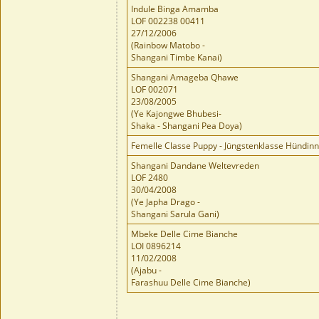
Indule Binga Amamba
LOF 002238 00411
27/12/2006
(Rainbow Matobo -
Shangani Timbe Kanai)
Shangani Amageba Qhawe
LOF 002071
23/08/2005
(Ye Kajongwe Bhubesi-
Shaka - Shangani Pea Doya)
Femelle Classe Puppy - Jüngstenklasse Hündin
Shangani Dandane Weltevreden
LOF 2480
30/04/2008
(Ye Japha Drago -
Shangani Sarula Gani)
Mbeke Delle Cime Bianche
LOI 0896214
11/02/2008
(Ajabu -
Farashuu Delle Cime Bianche)