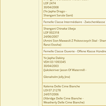
LOF 2474
30/04/2008
(Ye Japha Drago -
Shangani Sarula Gani)
Femelle Classe Intermédiaire - Zwischenklass
Shangani Chinaka Ubeja
LOF 002318
24/06/2007
(Amini Sion Mawasili Z Piskovcovych Skal - Sha
Ranzi Etosha)
Femelle Classe Ouverte - Offene Klasse Hündi
Ye Japha Dakiny
VDH 03 1093345
30/04/2003
(Jukskeiriver Jason Of Watermill -
Glenaholm Jolly Jinx)
Kalema Delle Cime Bianche
LOI 07 21278
24/07/2006
(Xibridge Delle Cime Bianche -
Weatherly Delle Cime Bianche)