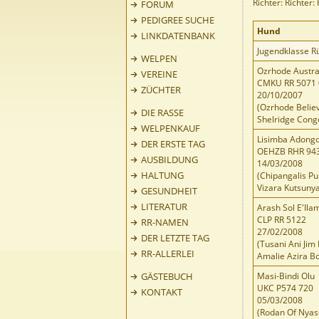
Richter: Richter:
FORUM
PEDIGREE SUCHE
Hund
LINKDATENBANK
Jugendklasse R
WELPEN
Ozrhode Austral
VEREINE
CMKU RR 5071 
ZÜCHTER
20/10/2007
(Ozrhode Believ
DIE RASSE
Shelridge Cong
WELPENKAUF
Lisimba Adong
DER ERSTE TAG
OEHZB RHR 94
AUSBILDUNG
14/03/2008
HALTUNG
(Chipangalis Pu
Vizara Kutsuny
GESUNDHEIT
LITERATUR
Arash Sol E'Ila
CLP RR 5122
RR-NAMEN
27/02/2008
DER LETZTE TAG
(Tusani Ani Jim
RR-ALLERLEI
Amalie Azira B
GÄSTEBUCH
Masi-Bindi Olu
UKC P574 720
KONTAKT
05/03/2008
(Rodan Of Nyas