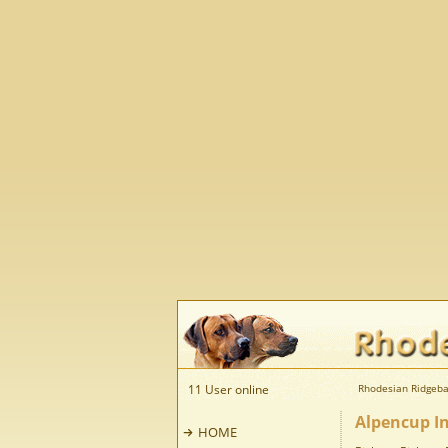
11 User online
Rhodesian Ridgeba
Alpencup In
HOME