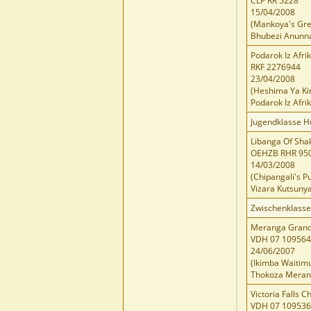
CLP RR 5228
15/04/2008
(Mankoya's Gr
Bhubezi Anunna
Podarok Iz Afr
RKF 2276944
23/04/2008
(Heshima Ya Ki
Podarok Iz Afrik
Jugendklasse 
Libanga Of Sh
OEHZB RHR 95
14/03/2008
(Chipangali's P
Vizara Kutsuny
Zwischenklass
Meranga Grand
VDH 07 10956
24/06/2007
(Ikimba Waitimu
Thokoza Meran
Victoria Falls 
VDH 07 10953