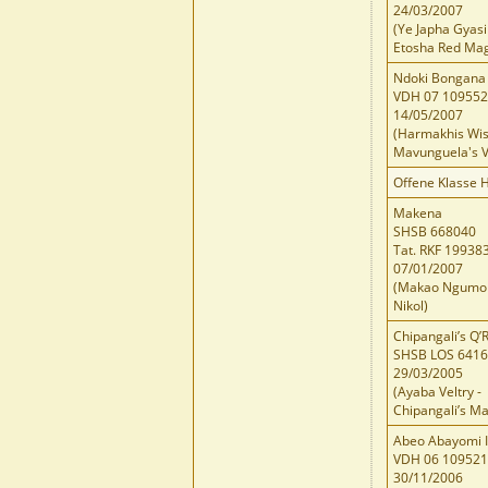
24/03/2007
(Ye Japha Gyasi
Etosha Red Mag
Ndoki Bongana 
VDH 07 10955
14/05/2007
(Harmakhis Wi
Mavunguela's 
Offene Klasse 
Makena
SHSB 668040
Tat. RKF 19938
07/01/2007
(Makao Ngumo 
Nikol)
Chipangali’s Q
SHSB LOS 641
29/03/2005
(Ayaba Veltry -
Chipangali’s M
Abeo Abayomi 
VDH 06 10952
30/11/2006