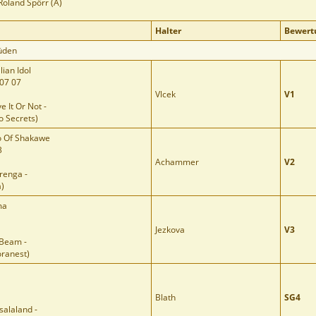
 Roland Spörr (A)
Halter
Bewert
üden
ian Idol
07 07
Vlcek
V1
e It Or Not -
o Secrets)
o Of Shakawe
3
Achammer
V2
renga -
a)
ma
Jezkova
V3
 Beam -
oranest)
Blath
SG4
salaland -