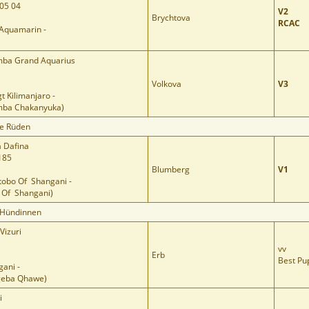
05 04
V2
Brychtova
RCAC
 Aquamarin -
mba Grand Aquarius
Volkova
V3
 Kilimanjaro -
mba Chakanyuka)
se Rüden
 Dafina
185
Blumberg
V1
obo Of Shangani -
i Of Shangani)
 Hündinnen
Vizuri
vv
Erb
Best Pu
ani -
geba Qhawe)
i