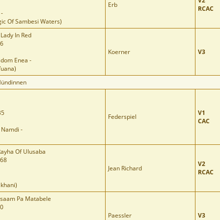
V2
Erb
RCAC
 -
ic Of Sambesi Waters)
Lady In Red
26
Koerner
V3
sdom Enea -
Vuana)
Hündinnen
35
V1
Federspiel
CAC
Namdi -
’Rayha Of Ulusaba
668
V2
Jean Richard
RCAC
akhani)
Isaam Pa Matabele
10
Paessler
V3