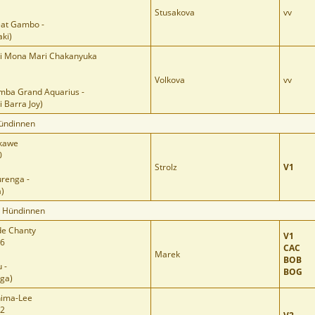
Stusakova
vv
eat Gambo -
ki)
iki Mona Mari Chakanyuka
Volkova
vv
mba Grand Aquarius -
i Barra Joy)
Hündinnen
akawe
0
Strolz
V1
urenga -
a)
e Hündinnen
e Chanty
V1
46
CAC
Marek
BOB
 -
BOG
ga)
Chima-Lee
62