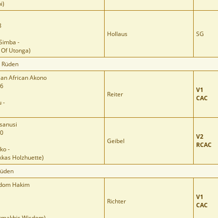
i)
8
Hollaus
SG
Simba -
 Of Utonga)
e Rüden
an African Akono
06
V1
Reiter
CAC
 -
Isanusi
70
V2
Geibel
RCAC
ko -
kkas Holzhuette)
Rüden
sdom Hakim
V1
Richter
CAC
armakhis Wisdom)