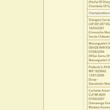
(Pacha Of Shang
Chambela Of S
Championklass
Shangani Sarul
LOF 001287 00
18/03/2001
(Umvutcha Mato
Sarula Chikadzi
Mavunguela’s 
OEHZB RHR 65
07/08/2004
(N’Gai Zamu Of 
Mavunguela’s S
Podarok Iz Afrik
RKF 1829042
13/01/2006
(Ezop -
Glenaholm Mol
Cachette Anunn
CLP RR 4695
07/04/2007
(Stenaenga Grea
Bhubezi Anunna