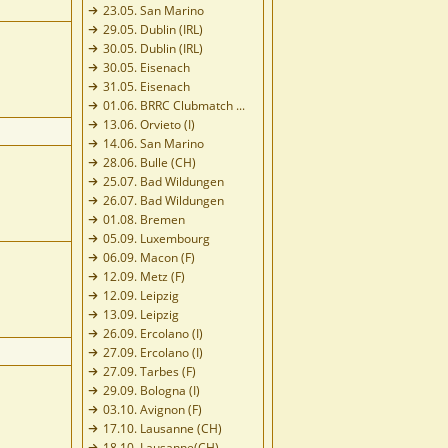
23.05. San Marino
29.05. Dublin (IRL)
30.05. Dublin (IRL)
30.05. Eisenach
31.05. Eisenach
01.06. BRRC Clubmatch ...
13.06. Orvieto (I)
14.06. San Marino
28.06. Bulle (CH)
25.07. Bad Wildungen
26.07. Bad Wildungen
01.08. Bremen
05.09. Luxembourg
06.09. Macon (F)
12.09. Metz (F)
12.09. Leipzig
13.09. Leipzig
26.09. Ercolano (I)
27.09. Ercolano (I)
27.09. Tarbes (F)
29.09. Bologna (I)
03.10. Avignon (F)
17.10. Lausanne (CH)
18.10. Lausanne(CH)