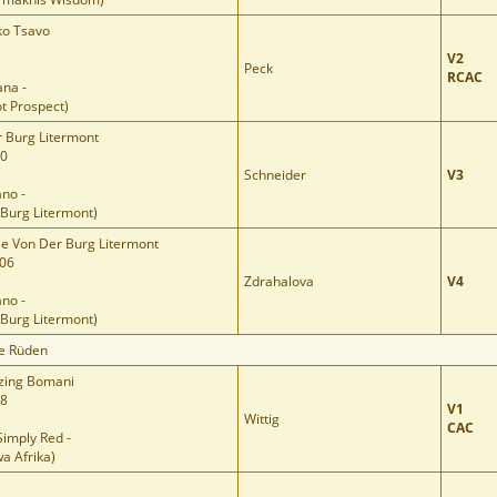
ko Tsavo
V2
Peck
RCAC
ana -
t Prospect)
 Burg Litermont
20
Schneider
V3
ano -
 Burg Litermont)
e Von Der Burg Litermont
06
Zdrahalova
V4
ano -
 Burg Litermont)
e Rüden
zing Bomani
98
V1
Wittig
CAC
Simply Red -
a Afrika)