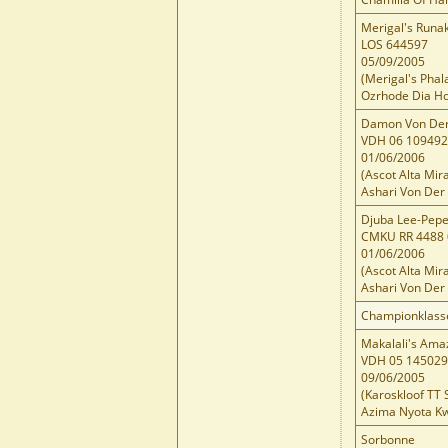
Merigal's Runa
LOS 644597
05/09/2005
(Merigal's Phal
Ozrhode Dia Ho
Damon Von Der
VDH 06 10949
01/06/2006
(Ascot Alta Mir
Ashari Von Der
Djuba Lee-Pepe
CMKU RR 4488 
01/06/2006
(Ascot Alta Mir
Ashari Von Der
Championklass
Makalali's Ama
VDH 05 14502
09/06/2005
(Karoskloof TT 
Azima Nyota Kw
Sorbonne