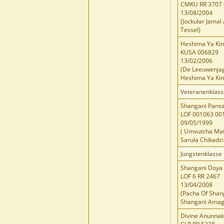
CMKU RR 3707 
13/08/2004
(Jockular Jamal
Tessel)
Heshima Ya Ki
KUSA 006829
13/02/2006
(De Leeuwenjagt
Heshima Ya Ki
Veteranenklas
Shangani Pansa
LOF 001063 00
09/05/1999
( Umvutcha Mat
Sarula Chikadz
Jüngstenklasse
Shangani Doya 
LOF 6 RR 2467
13/04/2008
(Pacha Of Shang
Shangani Ama
Divine Anunnak