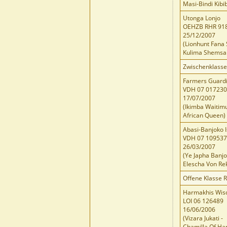
Masi-Bindi Kibib
Utonga Lonjo
OEHZB RHR 91
25/12/2007
(Lionhunt Fana 
Kulima Shemsa
Zwischenklass
Farmers Guardi
VDH 07 01723
17/07/2007
(Ikimba Waitimu
African Queen)
Abasi-Banjoko 
VDH 07 10953
26/03/2007
(Ye Japha Banjo
Elescha Von Re
Offene Klasse 
Harmakhis Wi
LOI 06 126489
16/06/2006
(Vizara Jukati -
Chamilla Of H