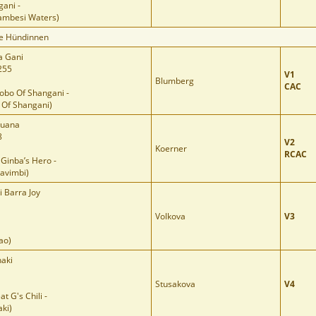
ani -
ambesi Waters)
e Hündinnen
a Gani
255
V1
Blumberg
CAC
bo Of Shangani -
 Of Shangani)
Vuana
8
V2
Koerner
RCAC
Ginba’s Hero -
avimbi)
i Barra Joy
Volkova
V3
ao)
aki
Stusakova
V4
t G's Chili -
ki)