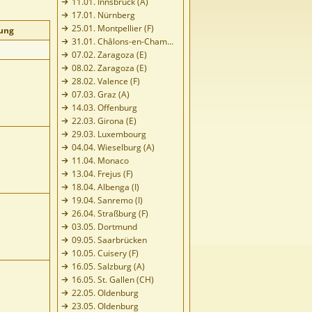
11.01. Innsbruck (A)
17.01. Nürnberg
25.01. Montpellier (F)
ung
31.01. Châlons-en-Cham...
07.02. Zaragoza (E)
08.02. Zaragoza (E)
28.02. Valence (F)
07.03. Graz (A)
14.03. Offenburg
22.03. Girona (E)
29.03. Luxembourg
04.04. Wieselburg (A)
11.04. Monaco
13.04. Frejus (F)
18.04. Albenga (I)
19.04. Sanremo (I)
26.04. Straßburg (F)
03.05. Dortmund
09.05. Saarbrücken
10.05. Cuisery (F)
16.05. Salzburg (A)
16.05. St. Gallen (CH)
22.05. Oldenburg
23.05. Oldenburg