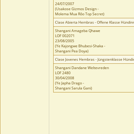
24/07/2007
(Usakose Gizmos Design -
Molema Mua Rôo Top Secret)
Clase Abierta Hembras - Offene Klasse Hündin
Shangani Amageba Qhawe
LOF 002071
23/08/2005
(Ye Kajongwe Bhubesi-Shaka -
Shangani Pea Doya)
Clase Jovenes Hembras - Jüngstenklasse Hünd
Shangani Dandane Weltevreden
LOF 2480
30/04/2008
(Ye Japha Drago -
Shangani Sarula Gani)