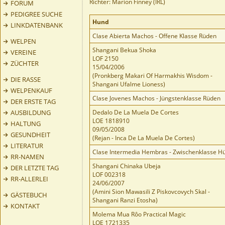
Richter: Marion Finney (IRL)
FORUM
PEDIGREE SUCHE
Hund
LINKDATENBANK
Clase Abierta Machos - Offene Klasse Rüden
WELPEN
Shangani Bekua Shoka
VEREINE
LOF 2150
ZÜCHTER
15/04/2006
(Pronkberg Makari Of Harmakhis Wisdom -
DIE RASSE
Shangani Ufalme Lioness)
WELPENKAUF
Clase Jovenes Machos - Jüngstenklasse Rüden
DER ERSTE TAG
AUSBILDUNG
Dedalo De La Muela De Cortes
LOE 1818910
HALTUNG
09/05/2008
GESUNDHEIT
(Rejan - Inca De La Muela De Cortes)
LITERATUR
Clase Intermedia Hembras - Zwischenklasse H
RR-NAMEN
Shangani Chinaka Ubeja
DER LETZTE TAG
LOF 002318
RR-ALLERLEI
24/06/2007
(Amini Sion Mawasili Z Piskovcovych Skal -
GÄSTEBUCH
Shangani Ranzi Etosha)
KONTAKT
Molema Mua Rôo Practical Magic
LOE 1721335