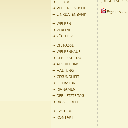
JUDGE: KADIKE S
FORUM
PEDIGREE SUCHE
Ergebnisse a
LINKDATENBANK
WELPEN
VEREINE
ZÜCHTER
DIE RASSE
WELPENKAUF
DER ERSTE TAG
AUSBILDUNG
HALTUNG
GESUNDHEIT
LITERATUR
RR-NAMEN
DER LETZTE TAG
RR-ALLERLEI
GÄSTEBUCH
KONTAKT