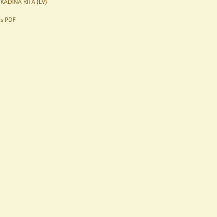
KADINA RITA (LV)
ls PDF