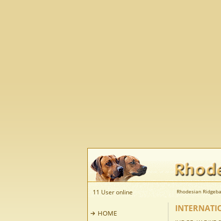
11 User online
Rhodesian Ridgeba
INTERNATI
HOME