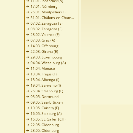
11.01. Innsbruck (A)
17.01. Nürnberg
25.01. Montpellier (F)
31.01. Châlons-en-Cham...
07.02. Zaragoza (E)
08.02. Zaragoza (E)
28.02. Valence (F)
07.03. Graz (A)
14.03. Offenburg
22.03. Girona (E)
29.03. Luxembourg
04.04. Wieselburg (A)
11.04. Monaco
13.04. Frejus (F)
18.04. Albenga (I)
19.04. Sanremo (I)
26.04. Straßburg (F)
03.05. Dortmund
09.05. Saarbrücken
10.05. Cuisery (F)
16.05. Salzburg (A)
16.05. St. Gallen (CH)
22.05. Oldenburg
23.05. Oldenburg