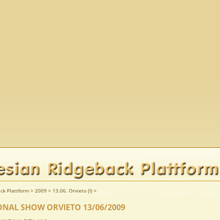
ck Plattform
>
2009
>
13.06. Orvieto (I)
>
ONAL SHOW ORVIETO 13/06/2009