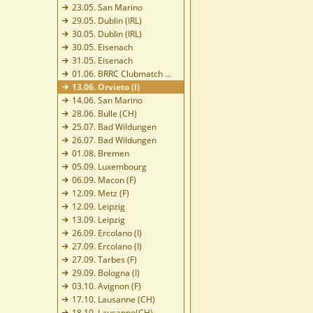
23.05. San Marino
29.05. Dublin (IRL)
30.05. Dublin (IRL)
30.05. Eisenach
31.05. Eisenach
01.06. BRRC Clubmatch ...
13.06. Orvieto (I)
14.06. San Marino
28.06. Bulle (CH)
25.07. Bad Wildungen
26.07. Bad Wildungen
01.08. Bremen
05.09. Luxembourg
06.09. Macon (F)
12.09. Metz (F)
12.09. Leipzig
13.09. Leipzig
26.09. Ercolano (I)
27.09. Ercolano (I)
27.09. Tarbes (F)
29.09. Bologna (I)
03.10. Avignon (F)
17.10. Lausanne (CH)
18.10. Lausanne(CH)