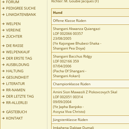
Richter: M. Goubie Jacques (F)
FORUM
PEDIGREE SUCHE
Hund
LINKDATENBANK
Offene Klasse Rüden
WELPEN
Shangani Akwanza Quiangazi
VEREINE
LOF 002066 00357
ZÜCHTER
23/08/2005
(Ye Kajongwe Bhubesi-Shaka -
DIE RASSE
Shangani Pea Doya)
WELPENKAUF
Shangani Bacchus Ridgy
DER ERSTE TAG
LOF 002166 359
AUSBILDUNG
07/04/2006
HALTUNG
(Pacha Of Shangani -
Shangani Askari)
GESUNDHEIT
LITERATUR
Championklasse Rüden
RR-NAMEN
Amini Sion Mawasili Z Piskovcovych Skal
DER LETZTE TAG
LOF 002051 00314
09/09/2004
RR-ALLERLEI
(Ye Japha Banjoko -
GÄSTEBUCH
Assysa Viva Christo)
KONTAKT
Jüngstenklasse Rüden
Imkahena Dakiwe Dumali