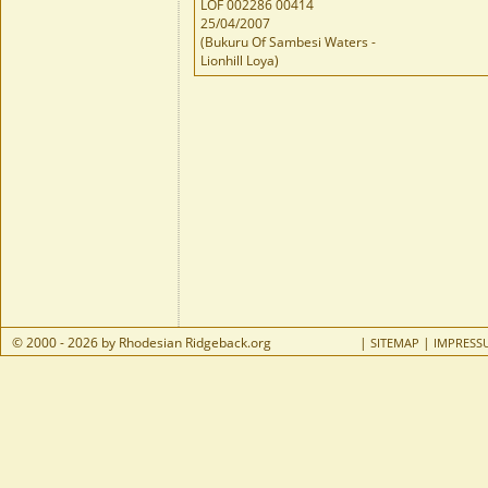
LOF 002286 00414
25/04/2007
(Bukuru Of Sambesi Waters -
Lionhill Loya)
© 2000 - 2026 by Rhodesian Ridgeback.org
|
|
SITEMAP
IMPRESS