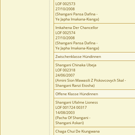
LOF 002573
27/10/2008
(Shangani Pansa Dafina -
Ye Japha Imakana-Kianga)
Imkahena Der Chancellor
LOF 002574
27/10/2008
(Shangani Pansa Dafina -
Ye Japha Imakana-Kianga)
Zwischenklasse Hündinnen
Shangani Chinaka Ubeja
LOF 002318
24/06/2007
(Amini Sion Mawasili Z Piskovcovych Skal -
Shangani Ranzi Etosha)
Offene Klasse Hündinnen
Shangani Ufalme Lioness
LOF 001724 00317
14/08/2003
(Pacha Of Shangani -
Shangani Askari)
Chaga Chui De Kiungwana