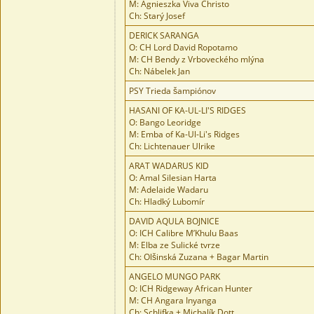
M: Agnieszka Viva Christo
Ch: Starý Josef
DERICK SARANGA
O: CH Lord David Ropotamo
M: CH Bendy z Vrboveckého mlýna
Ch: Nábelek Jan
PSY Trieda šampiónov
HASANI OF KA-UL-LI'S RIDGES
O: Bango Leoridge
M: Emba of Ka-Ul-Li's Ridges
Ch: Lichtenauer Ulrike
ARAT WADARUS KID
O: Amal Silesian Harta
M: Adelaide Wadaru
Ch: Hladký Lubomír
DAVID AQULA BOJNICE
O: ICH Calibre M’Khulu Baas
M: Elba ze Sulické tvrze
Ch: Olšinská Zuzana + Bagar Martin
ANGELO MUNGO PARK
O: ICH Ridgeway African Hunter
M: CH Angara Inyanga
Ch: Schlifka + Michalík Dott.