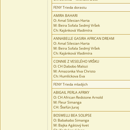
FENY Trieda dorastu
AMIRA BAHARI
O: Amal Silesian Harta
M: Beira Sofala Sedmý Vršek
Ch: Kajánková Vladimíra
ANNABELLE GASIRA AFRICAN DREAM
O: Amal Silesian Harta
M: Beira Sofala Sedmý Vršek
Ch: Kajánková Vladimíra
CONNIE Z VESELÉHO VRŠKU
O: CH Dabobo Malozi
M: Amazonka Viva Christo
Ch: Humlíckova Eva
FENY Trieda mladých
ABIGAIL PERLA AFRIKY
O: CH African Redstone Arnold
M: Fleur Simanga
CH: Štefún Juraj
BOSWELLI BEA SOLIPSE
O: Babakabo Simanga
M: Bajka Agátový kvet