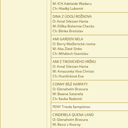
M: ICH Adelaide Wadaru
Ch: Hladký Lubomír
DINA Z ÚDOLÍ ROŽNOVA
O: Amal Silesian Harta
M: Eliška Bohemia Checko
Ch: Blinka Bretislav
AMI GARDEN NELA
O: Berry Malženická rovina
M: Aba Zlaté Slnko
Ch: Mihálech Stanislav
AMI Z TIKOVICKÉHO VRŠKU
O: Amal Silesian Harta
M: Amazonka Viva Christo
Ch: Humlícková Eva
CONNY BÍLÉ KARPATY
O: Glenaholm Bravura
M: Bwana Satanela
Ch: Kavka Radomír
FENY Trieda šampiónov
CINDERELA QUENA LAND
O: Glenaholm Bravura
M: Bessi z Kvocny