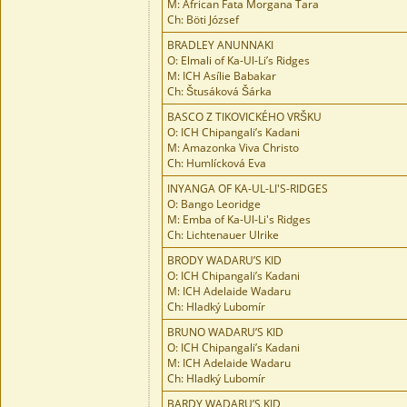
M: African Fata Morgana Tara
Ch: Böti József
BRADLEY ANUNNAKI
O: Elmali of Ka-Ul-Li’s Ridges
M: ICH Asílie Babakar
Ch: Štusáková Šárka
BASCO Z TIKOVICKÉHO VRŠKU
O: ICH Chipangali’s Kadani
M: Amazonka Viva Christo
Ch: Humlícková Eva
INYANGA OF KA-UL-LI'S-RIDGES
O: Bango Leoridge
M: Emba of Ka-Ul-Li's Ridges
Ch: Lichtenauer Ulrike
BRODY WADARU’S KID
O: ICH Chipangali’s Kadani
M: ICH Adelaide Wadaru
Ch: Hladký Lubomír
BRUNO WADARU’S KID
O: ICH Chipangali’s Kadani
M: ICH Adelaide Wadaru
Ch: Hladký Lubomír
BARDY WADARU’S KID