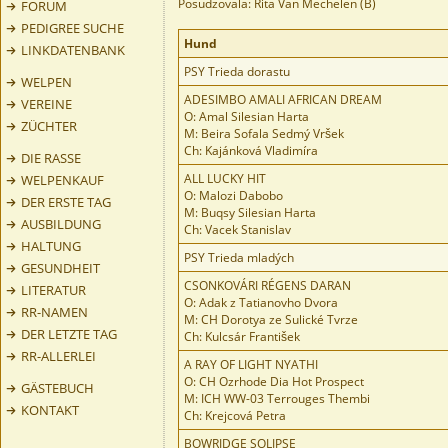
Posudzovala: Rita Van Mechelen (B)
FORUM
PEDIGREE SUCHE
Hund
LINKDATENBANK
PSY Trieda dorastu
WELPEN
ADESIMBO AMALI AFRICAN DREAM
VEREINE
O: Amal Silesian Harta
ZÜCHTER
M: Beira Sofala Sedmý Vršek
Ch: Kajánková Vladimíra
DIE RASSE
ALL LUCKY HIT
WELPENKAUF
O: Malozi Dabobo
DER ERSTE TAG
M: Buqsy Silesian Harta
AUSBILDUNG
Ch: Vacek Stanislav
HALTUNG
PSY Trieda mladých
GESUNDHEIT
CSONKOVÁRI RÉGENS DARAN
LITERATUR
O: Adak z Tatianovho Dvora
RR-NAMEN
M: CH Dorotya ze Sulické Tvrze
DER LETZTE TAG
Ch: Kulcsár František
RR-ALLERLEI
A RAY OF LIGHT NYATHI
O: CH Ozrhode Dia Hot Prospect
GÄSTEBUCH
M: ICH WW-03 Terrouges Thembi
KONTAKT
Ch: Krejcová Petra
BOWRIDGE SOLIPSE