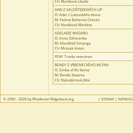
Ch: Moniková Libuše
ANN Z VALDŠTEJNSKÝCH LIP
O: Adar z Lukovského dvora
M: Fatima Bohemia Checko
Ch: Nováková Markéta
ADELAIDE WADARU
O: Assio Záhoranka
M: Afandhali Simanga
Ch: Mrázek Anton
FENY Trieda veteránov
BENDY Z VRBOVECKÉHO MLÝNA
O: Simba of Bo Kama
M: Bendís Katama
Ch: Nykodýmová Jitka
© 2000 - 2026 by Rhodesian Ridgeback.org
|
|
SITEMAP
IMPRESS