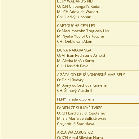
BEKY WADARU’S KID
O: ICH Chipangali’s Kadani
M: ICH Adelaide Wadaru
Ch: Hladký Lubomír
CARTOUCHE CEYLLES
O: Macumazahn Tragicaly Hip
M: Nyaka Yoti of Cartouche
CH : Debie van Aken
DUNA NAKARANGA
O: African Red Stone Arnold
M: Akeba Mošu Korto
CH : Horváth Pavel
AGÁTA OD KRUŠNOHORSKÉ MARIBELY
O: Delel Rodyry
M: Anny od Lechova Kamene
CH: Šilhavý Vlastimil
FENY Trieda otvorená
FABIEN ZE SULICKÉ TVRZE
O: CH Lord David Ropotamo
M: Ela María ze Sulické tvrze
Ch: Janická Stanislava
ARCA WADARU’S KID
O: ICH Amal Silesian Harta