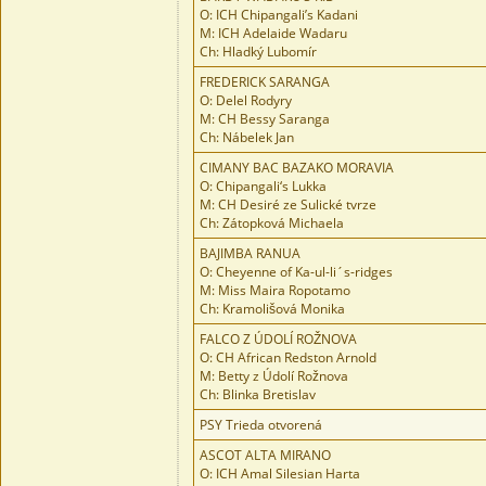
O: ICH Chipangali’s Kadani
M: ICH Adelaide Wadaru
Ch: Hladký Lubomír
FREDERICK SARANGA
O: Delel Rodyry
M: CH Bessy Saranga
Ch: Nábelek Jan
CIMANY BAC BAZAKO MORAVIA
O: Chipangali‘s Lukka
M: CH Desiré ze Sulické tvrze
Ch: Zátopková Michaela
BAJIMBA RANUA
O: Cheyenne of Ka-ul-li´s-ridges
M: Miss Maira Ropotamo
Ch: Kramolišová Monika
FALCO Z ÚDOLÍ ROŽNOVA
O: CH African Redston Arnold
M: Betty z Údolí Rožnova
Ch: Blinka Bretislav
PSY Trieda otvorená
ASCOT ALTA MIRANO
O: ICH Amal Silesian Harta