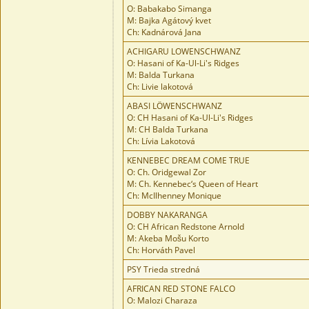
O: Babakabo Simanga
M: Bajka Agátový kvet
Ch: Kadnárová Jana
ACHIGARU LOWENSCHWANZ
O: Hasani of Ka-Ul-Li's Ridges
M: Balda Turkana
Ch: Livie lakotová
ABASI LÖWENSCHWANZ
O: CH Hasani of Ka-Ul-Li's Ridges
M: CH Balda Turkana
Ch: Lívia Lakotová
KENNEBEC DREAM COME TRUE
O: Ch. Oridgewal Zor
M: Ch. Kennebec‘s Queen of Heart
Ch: McIlhenney Monique
DOBBY NAKARANGA
O: CH African Redstone Arnold
M: Akeba Mošu Korto
Ch: Horváth Pavel
PSY Trieda stredná
AFRICAN RED STONE FALCO
O: Malozi Charaza