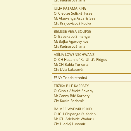
Ch: Kadnárová Jana
JULIA KATAMA KING
O: Cleo ze Sulické Tvrze
M: Akawanga Ascaris Sea
Ch: Krajcovicová Rudka
BELISSE VEGA SOLIPSE
O: Babakabo Simanga
M: Bajka Agátový kve
Ch: Kadnárová Jana
ASÍLIA LÖWENSCHWANZ
O: CH Hasani of Ka-Ul-Li’s Ridges
M: CH Balda Turkana
Ch: Lívia Lakotová
FENY Trieda stredná
ERŽIKA BÍLÉ KARPATY
O: Gino z Africké Savany
M: Conny Bílé Karpaty
Ch: Kavka Radomír
BAIMEE WADARU’S KID
O: ICH Chipangali’s Kadani
M: ICH Adelaide Wadaru
Ch: Hladký Lubomír