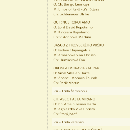
O: Ch. Bango Leoridge
M: Emba of Ka-Ul-Li's Ridges
Ch: Lichtenauer Ulrike
QUIRINUS ROPOTAMO
O: Lord David Ropotamo
M: Kincsem Ropotamo
Ch: Viktorinová Martina
BASCO Z TIKOVECKÉHO VRŠKU
O: Kadani Chipangali´s
M: Amazonka Viva Christo
Ch: Humlícková Eva
ORONGO MORAVIA ZAURAK
O: Amal Silesian Harta
M: Anabell Moravia Zaurak
Ch: Perík Martin
Psi – Trída šampionu
CH. ASCOT ALTA MIRANO
O: Ich. Amal Silesian Harta
M: Agnieszka Viva Christo
Ch: Starý Josef
Psi – Trída veteránu