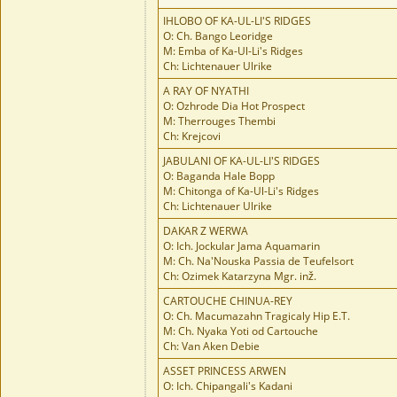
IHLOBO OF KA-UL-LI'S RIDGES
O: Ch. Bango Leoridge
M: Emba of Ka-Ul-Li's Ridges
Ch: Lichtenauer Ulrike
A RAY OF NYATHI
O: Ozhrode Dia Hot Prospect
M: Therrouges Thembi
Ch: Krejcovi
JABULANI OF KA-UL-LI'S RIDGES
O: Baganda Hale Bopp
M: Chitonga of Ka-Ul-Li's Ridges
Ch: Lichtenauer Ulrike
DAKAR Z WERWA
O: Ich. Jockular Jama Aquamarin
M: Ch. Na'Nouska Passia de Teufelsort
Ch: Ozimek Katarzyna Mgr. inž.
CARTOUCHE CHINUA-REY
O: Ch. Macumazahn Tragicaly Hip E.T.
M: Ch. Nyaka Yoti od Cartouche
Ch: Van Aken Debie
ASSET PRINCESS ARWEN
O: Ich. Chipangali's Kadani