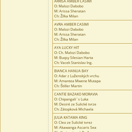
ARRISA AMBER CASIMI
O: Malozi Dabobo
M: Arissa Sheratan
Ch: Žilka Milan
AVRA AMBER CASIMI
O: Malozi Dabobo
M: Arissa Sheratan
Ch: Žilka Milan
AYA LUCKY HIT
O: Ch. Malozi Dabobo
M: Buqsy Silesian Harta
Ch: Vacek Stanislav Ing.
BIANCA HANUA BAY
O: Adar z Luženských vrchu
M: Amantea Mwene Mutapa
Ch: Štiller Martin
CANTIE BAZAKO MORAVIA
O: Chipangali´s Luka
M: Desiré ze Sulické tvrze
Ch: Zátopková Michaela
JULIA KATAMA KING
O: Cleo ze Sulické tvrez
M: Akawanga Ascaris Sea