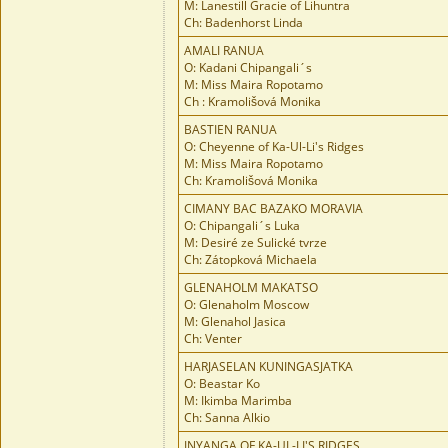
M: Lanestill Gracie of Lihuntra
Ch: Badenhorst Linda
AMALI RANUA
O: Kadani Chipangali´s
M: Miss Maira Ropotamo
Ch : Kramolišová Monika
BASTIEN RANUA
O: Cheyenne of Ka-Ul-Li's Ridges
M: Miss Maira Ropotamo
Ch: Kramolišová Monika
CIMANY BAC BAZAKO MORAVIA
O: Chipangali´s Luka
M: Desiré ze Sulické tvrze
Ch: Zátopková Michaela
GLENAHOLM MAKATSO
O: Glenaholm Moscow
M: Glenahol Jasica
Ch: Venter
HARJASELAN KUNINGASJATKA
O: Beastar Ko
M: Ikimba Marimba
Ch: Sanna Alkio
INYANGA OF KA-UL-LI'S RIDGES