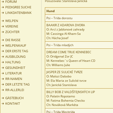
Posuzovala: Stanislava Janická
FORUM
PEDIGREE SUCHE
Hund
LINKDATENBANK
Psi – Trída dorostu
WELPEN
BAAKIR Z ADAROVA DVORA
VEREINE
O: Arcí z Jablonové zahrady
ZÜCHTER
M: Cassinga Al-Kham-Sa
Ch: Hácha Josef
DIE RASSE
Psi – Trída mladých
WELPENKAUF
DER ERSTE TAG
DREAM COME TRUE KENNEBEC
AUSBILDUNG
O: Oridgenal Zor JC
M: Kennebec´s Queen of Heart CD
HALTUNG
Ch: Williams Julie
GESUNDHEIT
JASPER ZE SULICKÉ TVRZE
LITERATUR
O: Malozi Dabobo
RR-NAMEN
M: Ela Maria ze Sulické tvrze
DER LETZTE TAG
Ch: Janická Stanislava
RR-ALLERLEI
BILLY BOB Z VALDŠTEJNSKÝCH LIP
O: Palatin Ropotamo
GÄSTEBUCH
M: Fatima Bohemia Checko
KONTAKT
Ch: Nováková Markéta
Psi – Trída Mezitrída