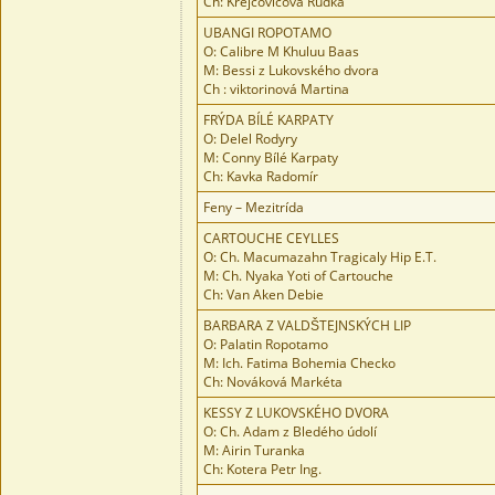
Ch: Krejcovicová Rudka
UBANGI ROPOTAMO
O: Calibre M Khuluu Baas
M: Bessi z Lukovského dvora
Ch : viktorinová Martina
FRÝDA BÍLÉ KARPATY
O: Delel Rodyry
M: Conny Bílé Karpaty
Ch: Kavka Radomír
Feny – Mezitrída
CARTOUCHE CEYLLES
O: Ch. Macumazahn Tragicaly Hip E.T.
M: Ch. Nyaka Yoti of Cartouche
Ch: Van Aken Debie
BARBARA Z VALDŠTEJNSKÝCH LIP
O: Palatin Ropotamo
M: Ich. Fatima Bohemia Checko
Ch: Nováková Markéta
KESSY Z LUKOVSKÉHO DVORA
O: Ch. Adam z Bledého údolí
M: Airin Turanka
Ch: Kotera Petr Ing.