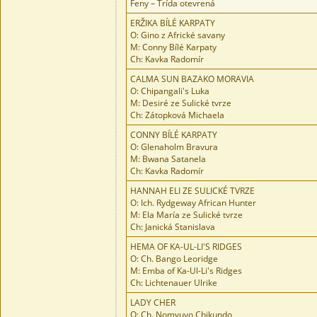
Feny – Trída otevrená
ERŽIKA BÍLÉ KARPATY
O: Gino z Africké savany
M: Conny Bílé Karpaty
Ch: Kavka Radomír
CALMA SUN BAZAKO MORAVIA
O: Chipangali's Luka
M: Desiré ze Sulické tvrze
Ch: Zátopková Michaela
CONNY BÍLÉ KARPATY
O: Glenaholm Bravura
M: Bwana Satanela
Ch: Kavka Radomír
HANNAH ELI ZE SULICKÉ TVRZE
O: Ich. Rydgeway African Hunter
M: Ela María ze Sulické tvrze
Ch: Janická Stanislava
HEMA OF KA-UL-LI'S RIDGES
O: Ch. Bango Leoridge
M: Emba of Ka-Ul-Li's Ridges
Ch: Lichtenauer Ulrike
LADY CHER
O: Ch. Nomvuyo Chikundo