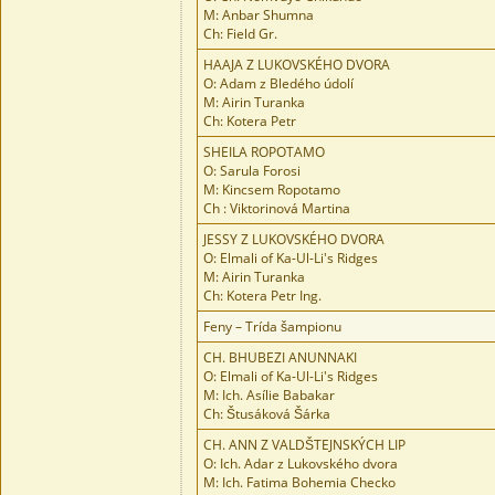
M: Anbar Shumna
Ch: Field Gr.
HAAJA Z LUKOVSKÉHO DVORA
O: Adam z Bledého údolí
M: Airin Turanka
Ch: Kotera Petr
SHEILA ROPOTAMO
O: Sarula Forosi
M: Kincsem Ropotamo
Ch : Viktorinová Martina
JESSY Z LUKOVSKÉHO DVORA
O: Elmali of Ka-Ul-Li's Ridges
M: Airin Turanka
Ch: Kotera Petr Ing.
Feny – Trída šampionu
CH. BHUBEZI ANUNNAKI
O: Elmali of Ka-Ul-Li's Ridges
M: Ich. Asílie Babakar
Ch: Štusáková Šárka
CH. ANN Z VALDŠTEJNSKÝCH LIP
O: Ich. Adar z Lukovského dvora
M: Ich. Fatima Bohemia Checko