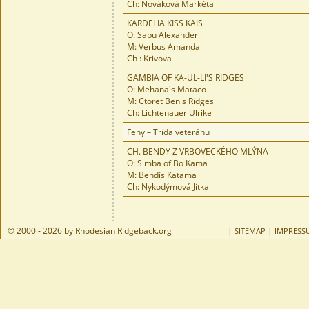
Ch: Nováková Markéta
KARDELIA KISS KAIS
O: Sabu Alexander
M: Verbus Amanda
Ch : Krivova
GAMBIA OF KA-UL-LI'S RIDGES
O: Mehana's Mataco
M: Ctoret Benis Ridges
Ch: Lichtenauer Ulrike
Feny – Trída veteránu
CH. BENDY Z VRBOVECKÉHO MLÝNA
O: Simba of Bo Kama
M: Bendís Katama
Ch: Nykodýmová Jitka
© 2000 - 2026 by Rhodesian Ridgeback.org
|
|
SITEMAP
IMPRESS