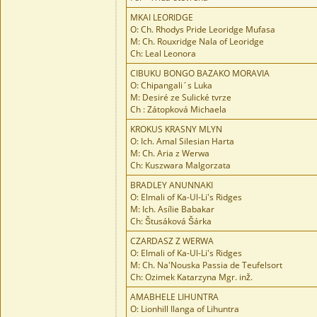
MKAI LEORIDGE
O: Ch. Rhodys Pride Leoridge Mufasa
M: Ch. Rouxridge Nala of Leoridge
Ch: Leal Leonora
CIBUKU BONGO BAZAKO MORAVIA
O: Chipangali´s Luka
M: Desiré ze Sulické tvrze
Ch : Zátopková Michaela
KROKUS KRASNY MLYN
O: Ich. Amal Silesian Harta
M: Ch. Aria z Werwa
Ch: Kuszwara Malgorzata
BRADLEY ANUNNAKI
O: Elmali of Ka-Ul-Li's Ridges
M: Ich. Asílie Babakar
Ch: Štusáková Šárka
CZARDASZ Z WERWA
O: Elmali of Ka-Ul-Li's Ridges
M: Ch. Na'Nouska Passia de Teufelsort
Ch: Ozimek Katarzyna Mgr. inž.
AMABHELE LIHUNTRA
O: Lionhill Ilanga of Lihuntra