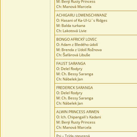
M: Benji Rusty Princess
Ch: Manová Marcela
ACHIGARU LOWENSCHWANZ
O: Hasani of Ka-Ul-Li´s Ridges
M: Balda turkana
Ch: Lakotová Livie
BONGO AFRICKÝ LOVEC
O: Adam z Bledého údolí
M: Brenda z Udolí Rožnova
Ch: Šafárová Libuše
FAUST SARANGA
O: Delel Rodyry
M: Ch. Bessy Saranga
Ch: Nábelek Jan
FREDERICK SARANGA
O: Delel Rodyry
M: Ch. Bessy Saranga
Ch: Nábelek Jan
ALWIN PRINCESS ARWEN
O: Ich. Chipangali's Kadani
M: Benji Rusty Princess
Ch: Manová Marcela
Psi – Trída otevrená