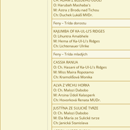
CH. ADAM Z BLEDÉHO ÚDOLÍ
O: Harubah Mashaba's
M: Astra z Brodu nad Tichou
Ch: Duchek Lukáš MVDr.
Feny – Trída dorostu
KAJUMBA OF KA-UL-LI'S RIDGES
O: Lihuntra Amabhele
M: Hema of Ka-Ul-Li's Ridges
Ch: Lichtenauer Ulrike
Feny – Trída mladých
CASSIA RANUA
O: Ch. Hasani of Ka-Ul-Li's Ridges
M: Miss Maira Ropotamo
Ch: Kramolišová Monika
ALVA Z VRCHU HORKA
O: Ch. Malozi Dabobo
M: Arsina Údolí Kalasperk
Ch: Hovorková Renata MUDr.
JUSTÝNA ZE SULICKÉ TVRZE
O: Ch. Malozi Dabobo
M: Ela María ze Sulické tvrze
Ch: Janická Stanislava