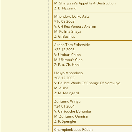
M: Shangaza’s Appetite 4 Destruction
Z: B. Nygaard
Mhondoro Dziko Aziz
*16.08.2003
V: CH Rex Ventors Akeron
M: Kulima Shaya
Z: G. Basilius
Akobo Tom Etthewide
*22.12.2003
V: Umbari Caibo
M: Ukimbu’s Cleo
Z: P. u. Ch. Hohl
Uvuyo Mhondoso
*08.12.2003
V: Calibre Winds Of Change Of Nomvuyo
M: Aisha
Z: M. Maingard
Zuritamu Wingu
*24.01.2004
V: Cartouche E’Shunba
M: Zuritamu Qamisa
Z: R. Spengler
Championklasse Rüden