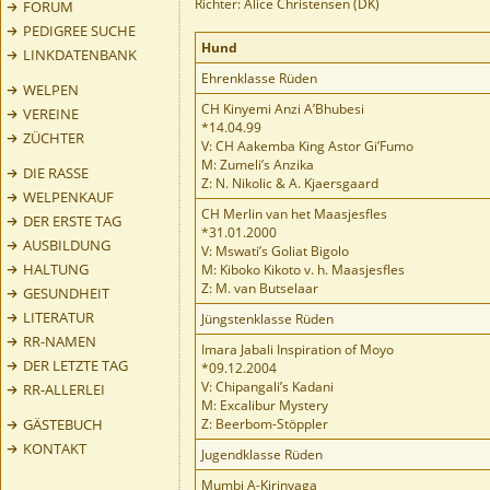
Richter: Alice Christensen (DK)
FORUM
PEDIGREE SUCHE
Hund
LINKDATENBANK
Ehrenklasse Rüden
WELPEN
CH Kinyemi Anzi A’Bhubesi
VEREINE
*14.04.99
ZÜCHTER
V: CH Aakemba King Astor Gi’Fumo
M: Zumeli’s Anzika
DIE RASSE
Z: N. Nikolic & A. Kjaersgaard
WELPENKAUF
CH Merlin van het Maasjesfles
DER ERSTE TAG
*31.01.2000
AUSBILDUNG
V: Mswati’s Goliat Bigolo
HALTUNG
M: Kiboko Kikoto v. h. Maasjesfles
Z: M. van Butselaar
GESUNDHEIT
LITERATUR
Jüngstenklasse Rüden
RR-NAMEN
Imara Jabali Inspiration of Moyo
DER LETZTE TAG
*09.12.2004
V: Chipangali’s Kadani
RR-ALLERLEI
M: Excalibur Mystery
GÄSTEBUCH
Z: Beerbom-Stöppler
KONTAKT
Jugendklasse Rüden
Mumbi A-Kirinyaga