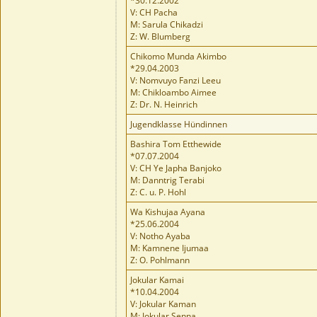
*30.12.2002
V: CH Pacha
M: Sarula Chikadzi
Z: W. Blumberg
Chikomo Munda Akimbo
*29.04.2003
V: Nomvuyo Fanzi Leeu
M: Chikloambo Aimee
Z: Dr. N. Heinrich
Jugendklasse Hündinnen
Bashira Tom Etthewide
*07.07.2004
V: CH Ye Japha Banjoko
M: Danntrig Terabi
Z: C. u. P. Hohl
Wa Kishujaa Ayana
*25.06.2004
V: Notho Ayaba
M: Kamnene Ijumaa
Z: O. Pohlmann
Jokular Kamai
*10.04.2004
V: Jokular Kaman
M: Jokular Senna