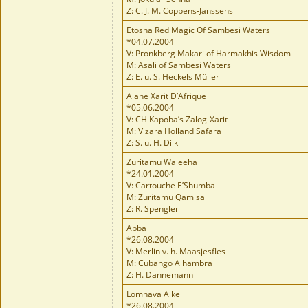
Z: C. J. M. Coppens-Janssens
Etosha Red Magic Of Sambesi Waters
*04.07.2004
V: Pronkberg Makari of Harmakhis Wisdom
M: Asali of Sambesi Waters
Z: E. u. S. Heckels Müller
Alane Xarit D’Afrique
*05.06.2004
V: CH Kapoba’s Zalog-Xarit
M: Vizara Holland Safara
Z: S. u. H. Dilk
Zuritamu Waleeha
*24.01.2004
V: Cartouche E’Shumba
M: Zuritamu Qamisa
Z: R. Spengler
Abba
*26.08.2004
V: Merlin v. h. Maasjesfles
M: Cubango Alhambra
Z: H. Dannemann
Lomnava Alke
*26.08.2004