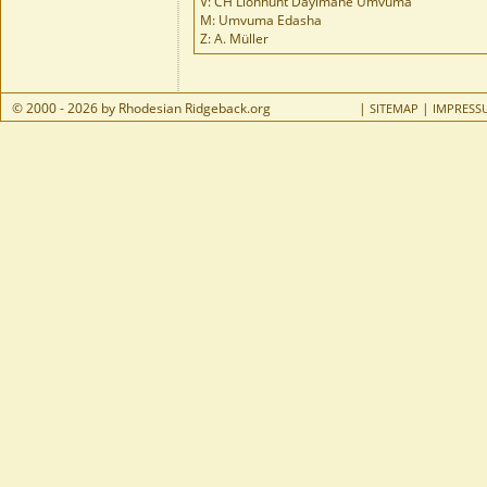
V: CH Lionhunt Dayimane Umvuma
M: Umvuma Edasha
Z: A. Müller
© 2000 - 2026 by Rhodesian Ridgeback.org
|
|
SITEMAP
IMPRESS