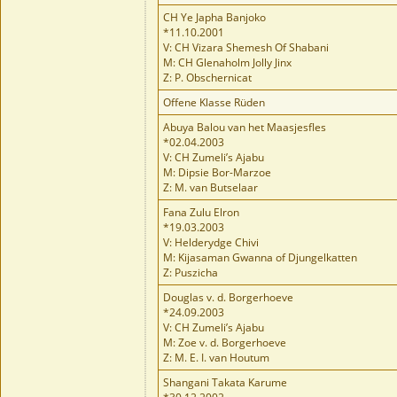
CH Ye Japha Banjoko
*11.10.2001
V: CH Vizara Shemesh Of Shabani
M: CH Glenaholm Jolly Jinx
Z: P. Obschernicat
Offene Klasse Rüden
Abuya Balou van het Maasjesfles
*02.04.2003
V: CH Zumeli’s Ajabu
M: Dipsie Bor-Marzoe
Z: M. van Butselaar
Fana Zulu Elron
*19.03.2003
V: Helderydge Chivi
M: Kijasaman Gwanna of Djungelkatten
Z: Puszicha
Douglas v. d. Borgerhoeve
*24.09.2003
V: CH Zumeli’s Ajabu
M: Zoe v. d. Borgerhoeve
Z: M. E. I. van Houtum
Shangani Takata Karume