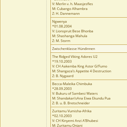
V: Merlin v. h. Maasjesfles
M: Cubango Alhambra
Z: H. Dannemann
Ngwenya
*01.08.2004
V: Lionspruit Bese Bhonba
M: Shashanga Mahula
Z: M. Storm
Zwischenklasse Hündinnen
The Ridged Viking Adores U2
*19.10.2003
V: CH Aakemba King Astor Gi’Fumo
M: Shangaza’s Appetite 4 Destruction
Z: B. Nygaard
Becca-Maleika Chimbuka
*28.09.2003
V: Bukuru of Sambesi Waters
M: Shandakan’sAna Eiwa Ekundu Pua
Z: B. u. B. Bretschneider
Zuritamu Vumisha-Afrika
*02.10.2003
V: CH Kinyemi Anzi A’Bhubesi
M: Zuritamu Onjani