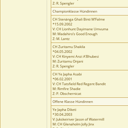
Z: R. Spengler
Championklasse Hündinnen
CH Stenänga Ghali Binti M’Falme
*15.09.2002
V: CH Lionhunt Dayimane Umvuma
M: Madahiro’s Good Enough
Z: M. Lantz
CH Zuritamu Shakila
*04.05.2002
V: CH Kinyemi Anzi A’Bhubesi
M: Zuritamu Onjani
Z: R. Spengler
CH Ye Japha Asabi
*06.02.2001
V: CH Tatsfield Red Regent Bandit
M: Rimfire Shadie
Z: P. Obschernicat
Offene Klasse Hündinnen
Ye Japha Diketi
*30.04.2003
V: Jukskeiriver Jason of Watermill
M: CH Glenaholm Jolly Jinx