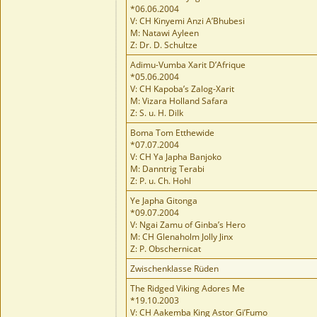
*06.06.2004
V: CH Kinyemi Anzi A’Bhubesi
M: Natawi Ayleen
Z: Dr. D. Schultze
Adimu-Vumba Xarit D’Afrique
*05.06.2004
V: CH Kapoba’s Zalog-Xarit
M: Vizara Holland Safara
Z: S. u. H. Dilk
Boma Tom Etthewide
*07.07.2004
V: CH Ya Japha Banjoko
M: Danntrig Terabi
Z: P. u. Ch. Hohl
Ye Japha Gitonga
*09.07.2004
V: Ngai Zamu of Ginba’s Hero
M: CH Glenaholm Jolly Jinx
Z: P. Obschernicat
Zwischenklasse Rüden
The Ridged Viking Adores Me
*19.10.2003
V: CH Aakemba King Astor Gi’Fumo