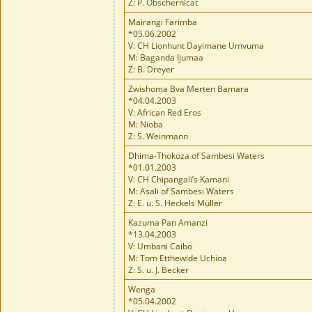
Z: P. Obschernicat
Mairangi Farimba
*05.06.2002
V: CH Lionhunt Dayimane Umvuma
M: Baganda Ijumaa
Z: B. Dreyer
Zwishoma Bva Merten Bamara
*04.04.2003
V: African Red Eros
M: Nioba
Z: S. Weinmann
Dhima-Thokoza of Sambesi Waters
*01.01.2003
V: CH Chipangali’s Kamani
M: Asali of Sambesi Waters
Z: E. u. S. Heckels Müller
Kazuma Pan Amanzi
*13.04.2003
V: Umbani Caibo
M: Tom Etthewide Uchioa
Z: S. u. J. Becker
Wenga
*05.04.2002