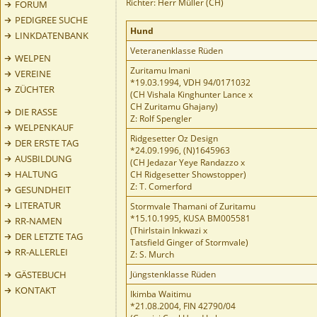
Richter: Herr Müller (CH)
FORUM
PEDIGREE SUCHE
Hund
LINKDATENBANK
Veteranenklasse Rüden
WELPEN
Zuritamu Imani
VEREINE
*19.03.1994, VDH 94/0171032
ZÜCHTER
(CH Vishala Kinghunter Lance x
CH Zuritamu Ghajany)
DIE RASSE
Z: Rolf Spengler
WELPENKAUF
Ridgesetter Oz Design
DER ERSTE TAG
*24.09.1996, (N)1645963
AUSBILDUNG
(CH Jedazar Yeye Randazzo x
HALTUNG
CH Ridgesetter Showstopper)
Z: T. Comerford
GESUNDHEIT
LITERATUR
Stormvale Thamani of Zuritamu
*15.10.1995, KUSA BM005581
RR-NAMEN
(Thirlstain Inkwazi x
DER LETZTE TAG
Tatsfield Ginger of Stormvale)
RR-ALLERLEI
Z: S. Murch
GÄSTEBUCH
Jüngstenklasse Rüden
KONTAKT
Ikimba Waitimu
*21.08.2004, FIN 42790/04