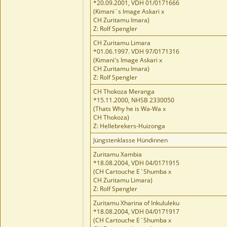
*20.09.2001, VDH 01/0171666
(Kimani´s Image Askari x
CH Zuritamu Imara)
Z: Rolf Spengler
CH Zuritamu Limara
*01.06.1997. VDH 97/0171316
(Kimani's Image Askari x
CH Zuritamu Imara)
Z: Rolf Spengler
CH Thokoza Meranga
*15.11.2000, NHSB 2330050
(Thats Why he is Wa-Wa x
CH Thokoza)
Z: Hellebrekers-Huizonga
Jüngstenklasse Hündinnen
Zuritamu Xambia
*18.08.2004, VDH 04/0171915
(CH Cartouche E`Shumba x
CH Zuritamu Limara)
Z: Rolf Spengler
Zuritamu Xharina of Inkululeku
*18.08.2004, VDH 04/0171917
(CH Cartouche E`Shumba x