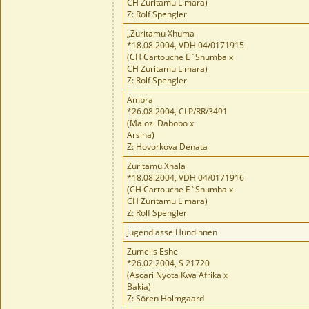
CH Zuritamu Limara)
Z: Rolf Spengler
„Zuritamu Xhuma
*18.08.2004, VDH 04/0171915
(CH Cartouche E`Shumba x
CH Zuritamu Limara)
Z: Rolf Spengler
Ambra
*26.08.2004, CLP/RR/3491
(Malozi Dabobo x
Arsina)
Z: Hovorkova Denata
Zuritamu Xhala
*18.08.2004, VDH 04/0171916
(CH Cartouche E`Shumba x
CH Zuritamu Limara)
Z: Rolf Spengler
Jugendlasse Hündinnen
Zumelis Eshe
*26.02.2004, S 21720
(Ascari Nyota Kwa Afrika x
Bakia)
Z: Sören Holmgaard