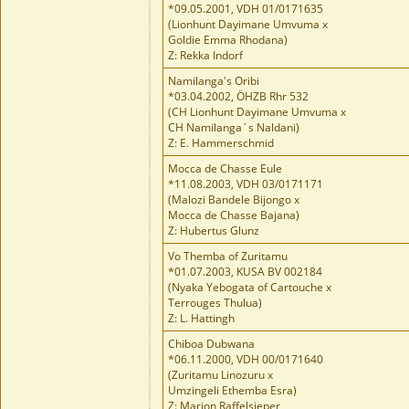
*09.05.2001, VDH 01/0171635
(Lionhunt Dayimane Umvuma x
Goldie Emma Rhodana)
Z: Rekka Indorf
Namilanga's Oribi
*03.04.2002, ÖHZB Rhr 532
(CH Lionhunt Dayimane Umvuma x
CH Namilanga´s Naldani)
Z: E. Hammerschmid
Mocca de Chasse Eule
*11.08.2003, VDH 03/0171171
(Malozi Bandele Bijongo x
Mocca de Chasse Bajana)
Z: Hubertus Glunz
Vo Themba of Zuritamu
*01.07.2003, KUSA BV 002184
(Nyaka Yebogata of Cartouche x
Terrouges Thulua)
Z: L. Hattingh
Chiboa Dubwana
*06.11.2000, VDH 00/0171640
(Zuritamu Linozuru x
Umzingeli Ethemba Esra)
Z: Marion Raffelsieper