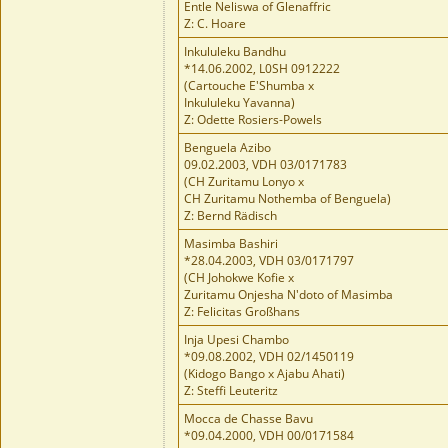
Entle Neliswa of Glenaffric
Z: C. Hoare
Inkululeku Bandhu
*14.06.2002, L0SH 0912222
(Cartouche E'Shumba x
Inkululeku Yavanna)
Z: Odette Rosiers-Powels
Benguela Azibo
09.02.2003, VDH 03/0171783
(CH Zuritamu Lonyo x
CH Zuritamu Nothemba of Benguela)
Z: Bernd Rädisch
Masimba Bashiri
*28.04.2003, VDH 03/0171797
(CH Johokwe Kofie x
Zuritamu Onjesha N'doto of Masimba
Z: Felicitas Großhans
Inja Upesi Chambo
*09.08.2002, VDH 02/1450119
(Kidogo Bango x Ajabu Ahati)
Z: Steffi Leuteritz
Mocca de Chasse Bavu
*09.04.2000, VDH 00/0171584