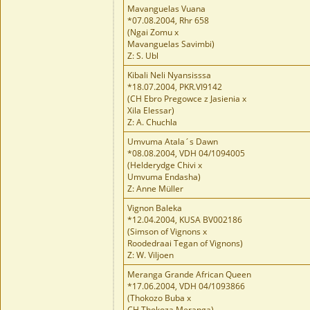
Mavanguelas Vuana
*07.08.2004, Rhr 658
(Ngai Zomu x
Mavanguelas Savimbi)
Z: S. Ubl
Kibali Neli Nyansisssa
*18.07.2004, PKR.VI9142
(CH Ebro Pregowce z Jasienia x
Xila Elessar)
Z: A. Chuchla
Umvuma Atala´s Dawn
*08.08.2004, VDH 04/1094005
(Helderydge Chivi x
Umvuma Endasha)
Z: Anne Müller
Vignon Baleka
*12.04.2004, KUSA BV002186
(Simson of Vignons x
Roodedraai Tegan of Vignons)
Z: W. Viljoen
Meranga Grande African Queen
*17.06.2004, VDH 04/1093866
(Thokozo Buba x
CH Thokoza Meranga)