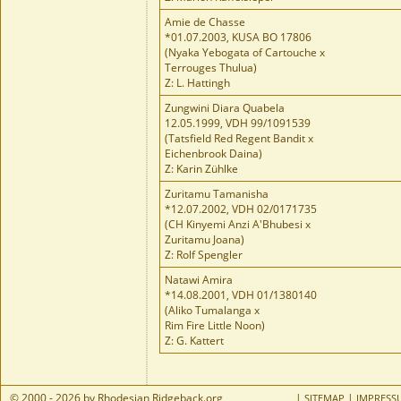
Amie de Chasse
*01.07.2003, KUSA BO 17806
(Nyaka Yebogata of Cartouche x
Terrouges Thulua)
Z: L. Hattingh
Zungwini Diara Quabela
12.05.1999, VDH 99/1091539
(Tatsfield Red Regent Bandit x
Eichenbrook Daina)
Z: Karin Zühlke
Zuritamu Tamanisha
*12.07.2002, VDH 02/0171735
(CH Kinyemi Anzi A'Bhubesi x
Zuritamu Joana)
Z: Rolf Spengler
Natawi Amira
*14.08.2001, VDH 01/1380140
(Aliko Tumalanga x
Rim Fire Little Noon)
Z: G. Kattert
© 2000 - 2026 by Rhodesian Ridgeback.org
|
|
SITEMAP
IMPRESS