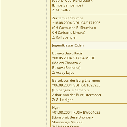
(Caprivi Cool Hand Luke x
Ikimba Sambamba)
Z: M. Gellin
Zuritamu X'Shumba
*18.08.2004, VDH 04/0171906
(CH Cartouche E`Shumba x
CH Zuritamu Limara)
Z: Rolf Spengler
Jugendklasse Rüden
Bukavu Bawu Kadiri
*08.05.2004, 917/04 MEOE
(Malozi Charaza x
Bukawu Bashaba)
Z: Acsay Lajos
Bartok von der Burg Litermont
*06.09.2004, VDH 04/1093935
(Chipangali´s Kamani x
Ashari von der Burg Litermont)
Z: G. Leidiger
Nyati
*01.08.2004, KUSA BW004632
(Lionspruit Bese Bhonba x
Shashanga Mahula)
Z: Mellaart Storm