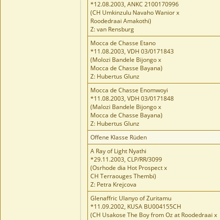
*12.08.2003, ANKC 2100170996
(CH Umkinzulu Navaho Wanior x
Roodedraai Amakothi)
Z: van Rensburg
Mocca de Chasse Etano
*11.08.2003, VDH 03/0171843
(Molozi Bandele Bijongo x
Mocca de Chasse Bayana)
Z: Hubertus Glunz
Mocca de Chasse Enomwoyi
*11.08.2003, VDH 03/0171848
(Malozi Bandele Bijongo x
Mocca de Chasse Bayana)
Z: Hubertus Glunz
Offene Klasse Rüden
A Ray of Light Nyathi
*29.11.2003, CLP/RR/3099
(Osrhode dia Hot Prospect x
CH Terraouges Thembi)
Z: Petra Krejcova
Glenaffric Ulanyo of Zuritamu
*11.09.2002, KUSA BU004155CH
(CH Usakose The Boy from Oz at Roodedraai x