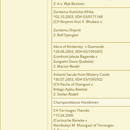
Z: A.v. Wyk Besitzer
Zuritamu Vumisha-Afrika
*02.10.2003, VDH 03/0171168
(CH Kinyemi Anzi A`Bhubesi x
Zuritamu Onjani)
Z: Rolf Spengler
Akira of Kimberley´s Diamonds
*28.06.2003, VDH 03/1093455
(Lionhunt Jabula Baganda x
Zungwini Diara Quabela)
Z: Marion Riedel
Ashanti Sarula from Mistery Castle
*30.07.2003, VDH 03/1093502
(CH Pacha of Shangani x
Kidogo Ajabu Bweka)
Z: Stefan Rüdell
Championklasse Hündinnen
CH Terrouges Thembi
*15.04.2000
(Cartouche Baneka x
Kleinbolayi M`Khosigazi of Terrouges