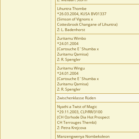
Lihuntra Thombe
*26.03.2004, KUSA BV01337
(Simson of Vignons x
Cottesbrook Changane of Lihuntra)
Z: L. Badenhorst
Zuritamu Wimbo
*24.01.2004
(Cartouche E`Shumba x
Zuritamu Qamisa)
Z: R. Spengler
Zuritamu Wingu
*24.01.2004
(Cartouche E`Shumba x
Zuritamu Qamisa)
Z: R. Spengler
Zwischenklasse Rüden
Nyathi a Twist of Magic
*29.11.2003, CLP/RR/3100
(CH Ozrhode Dia Hot Prospect
CH Terrouges Thembi)
Z: Petra Krejcova
Manzengwenya Nombekoleon