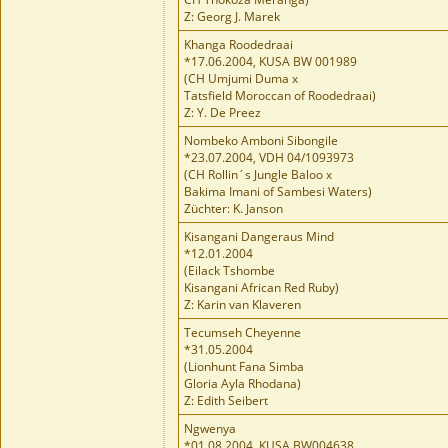
Z: Georg J. Marek
Khanga Roodedraai
*17.06.2004, KUSA BW 001989
(CH Umjumi Duma x
Tatsfield Moroccan of Roodedraai)
Z: Y. De Preez
Nombeko Amboni Sibongile
*23.07.2004, VDH 04/1093973
(CH Rollin´s Jungle Baloo x
Bakima Imani of Sambesi Waters)
Züchter: K. Janson
Kisangani Dangeraus Mind
*12.01.2004
(Eilack Tshombe
Kisangani African Red Ruby)
Z: Karin van Klaveren
Tecumseh Cheyenne
*31.05.2004
(Lionhunt Fana Simba
Gloria Ayla Rhodana)
Z: Edith Seibert
Ngwenya
*01.08.2004, KUSA BW004638