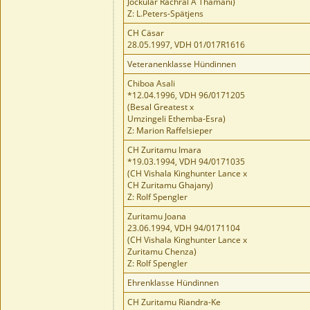
Jockular Rachral A Thamani)
Z: L.Peters-Spätjens
CH Cäsar
28.05.1997, VDH 01/017R1616
Veteranenklasse Hündinnen
Chiboa Asali
*12.04.1996, VDH 96/0171205
(Besal Greatest x
Umzingeli Ethemba-Esra)
Z: Marion Raffelsieper
CH Zuritamu Imara
*19.03.1994, VDH 94/0171035
(CH Vishala Kinghunter Lance x
CH Zuritamu Ghajany)
Z: Rolf Spengler
Zuritamu Joana
23.06.1994, VDH 94/0171104
(CH Vishala Kinghunter Lance x
Zuritamu Chenza)
Z: Rolf Spengler
Ehrenklasse Hündinnen
CH Zuritamu Riandra-Ke