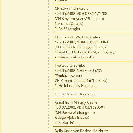
Z: Beyers
CH Zuritamu Shakila
*04.05.2002, VDH 023/0171708
(CH Kinyemi Anzi A' Bhubesi x
Zuritamu Onjany)
Z: Rolf Spengler
CH Ozrhode Wild Inspiration
*26.06.2002, ANKC 3100099363
(CH Ozrhode Dia Jungle Blues x
Grand Ch. Ozrhode An Mystic Gypsy)
Z: Cameron-Codognollo
Thokoza to Sambo
*04.05.2002, NHSB 2395735
(Thokoza Azibo x
CH Kimani's Image for Thokoza)
Z: Hellebrekers-Huizenga
Offene Klasse Hündinnen
Asabi from Mistery Castle
*30.07.2003, VDH 03/1093501
(CH Pacha of Shangani x
Kidogo Ajabu Bweka)
Z: Stefan Rüdell
Bella Kiara von Rekkas Holzhütte