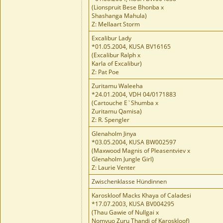
(Lionspruit Bese Bhonba x
Shashanga Mahula)
Z: Mellaart Storm
Excalibur Lady
*01.05.2004, KUSA BV16165
(Excalibur Ralph x
Karla of Excalibur)
Z: Pat Poe
Zuritamu Waleeha
*24.01.2004, VDH 04/0171883
(Cartouche E`Shumba x
Zuritamu Qamisa)
Z: R. Spengler
Glenaholm Jinya
*03.05.2004, KUSA BW002597
(Maxwood Magnis of Pleasentviev x
Glenaholm Jungle Girl)
Z: Laurie Venter
Zwischenklasse Hündinnen
Karoskloof Macks Khaya of Caladesi
*17.07.2003, KUSA BV004295
(Thau Gawie of Nullgai x
Nomvuo Zuru Thandi of Karoskloof)