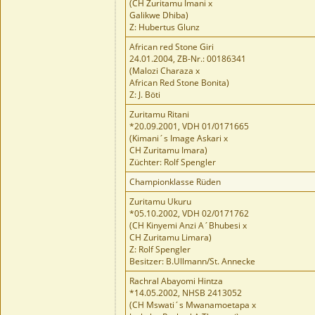
(CH Zuritamu Imani x
Galikwe Dhiba)
Z: Hubertus Glunz
African red Stone Giri
24.01.2004, ZB-Nr.: 00186341
(Malozi Charaza x
African Red Stone Bonita)
Z: J. Böti
Zuritamu Ritani
*20.09.2001, VDH 01/0171665
(Kimani´s Image Askari x
CH Zuritamu Imara)
Züchter: Rolf Spengler
Championklasse Rüden
Zuritamu Ukuru
*05.10.2002, VDH 02/0171762
(CH Kinyemi Anzi A´Bhubesi x
CH Zuritamu Limara)
Z: Rolf Spengler
Besitzer: B.Ullmann/St. Annecke
Rachral Abayomi Hintza
*14.05.2002, NHSB 2413052
(CH Mswati´s Mwanamoetapa x