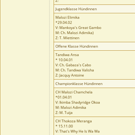
Z:
Jugendklasse Hündinnen
Malozi Elimika
*29.04.02
V: Mankoya's Great Gambo
M: Ch. Malozi Adimika)
Z: T. Miettinen
Offene Klasse Hündinnen
Tandiwa Ansa
* 10.04.01
V: Ch. Gabaza's Cabo
M: Ch. Tandiwa Valisha
Z: Jacquy Antoine
Championklasse Hündinnen
CH Malozi Chamchela
*01.04.01
V: Ikimba Shadyridge Okoa
M: Malozi Adimika
Z: M. Tuija
CH Thokoza Meranga
* 15.11.00
V: That's Why He Is Wa Wa