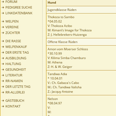
FORUM
Hund
PEDIGREE SUCHE
Jugendklasse Rüden
LINKDATENBANK
Thokoza to Sambo
WELPEN
*04.05.02
V: Thokoza Azibo
VEREINE
M: Kimani’s Image for Thokoza
ZÜCHTER
Z: J. Hellebrekers-Huizenga
DIE RASSE
Offene Klasse Rüden
WELPENKAUF
Amon vom Moerser Schloss
DER ERSTE TAG
*30.10.99
AUSBILDUNG
V: Kilima Simba Chamburo
M: Athena
HALTUNG
Z: H. & W. Geiger
GESUNDHEIT
Tandiwa Adia
LITERATUR
* 10.04.01
RR-NAMEN
V.: Ch. Gabaza's Cabo
DER LETZTE TAG
M.: Ch. Tandiwa Valisha
Z.: Jacquy Antoine
RR-ALLERLEI
Nelson
GÄSTEBUCH
*08.04.97
KONTAKT
V:
M: