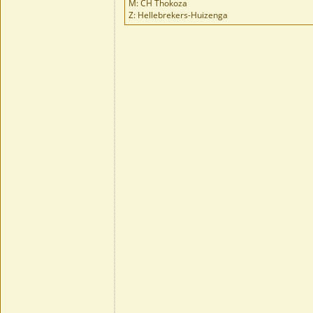
M: CH Thokoza
Z: Hellebrekers-Huizenga