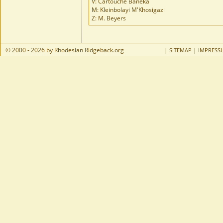
V: Cartouche Baneka
M: Kleinbolayi M'Khosigazi
Z: M. Beyers
© 2000 - 2026 by Rhodesian Ridgeback.org
|
|
SITEMAP
IMPRESS