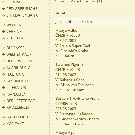
Richterin: Margit Brenner (A)
FORUM
PEDIGREE SUCHE
Hund
LINKDATENBANK
Jüngstenklasse Rüden
WELPEN
Mbuyu Azibo
VEREINE
ÖHZB RhR 570
ZÜCHTER
*23.02.2003
V: Chilolo Super Cool
DIE RASSE
M: Sibanda's Kimba
WELPENKAUF
Z: R. Hauck
DER ERSTE TAG
Tu'umas Kigoma
AUSBILDUNG
ÖHZB RhR 598
HALTUNG
*11.03.2003
V: Gabaza's Cabo
GESUNDHEIT
M: Akina von Treubach
LITERATUR
Z: K. + W. Drumm
RR-NAMEN
Basco z Tikovickeho Vrshu
DER LETZTE TAG
CLP/RR/2753
RR-ALLERLEI
*28.03.2003
V: Chipangali´s Kadani
GÄSTEBUCH
M: Amazonka viva Christo
KONTAKT
Z: E. Humlickova
Mbuyu Age