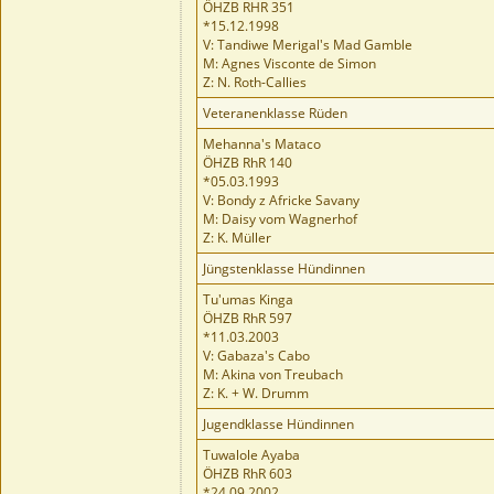
ÖHZB RHR 351
*15.12.1998
V: Tandiwe Merigal's Mad Gamble
M: Agnes Visconte de Simon
Z: N. Roth-Callies
Veteranenklasse Rüden
Mehanna's Mataco
ÖHZB RhR 140
*05.03.1993
V: Bondy z Africke Savany
M: Daisy vom Wagnerhof
Z: K. Müller
Jüngstenklasse Hündinnen
Tu'umas Kinga
ÖHZB RhR 597
*11.03.2003
V: Gabaza's Cabo
M: Akina von Treubach
Z: K. + W. Drumm
Jugendklasse Hündinnen
Tuwalole Ayaba
ÖHZB RhR 603
*24.09.2002