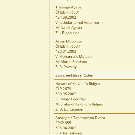
Theboga Ayaba
ÖHZB RhR 601
*24.09.2002
V: Jockular Jamal Aquamarin
M: Nandi Ayaba
Z: I. Blagojevic
Aston Muboluto
ÖHZB RhR 604
*30.01.2003
V: Mehanna's Mataco
M: Muriel Rhodana
Z: B. Povolny
Zwischenklasse Rüden
Hasani of Ka-Ul-Li's Ridges
CLP 2679
*09.05.2002
V: Bango Leoridge
M: Emba of Ka-Ul-Li's Ridges
Z: U. Lichtenauer
Amango z Tatianovaho Dvora
SPKP 655
*06.04.2002
V: Ador Bukama