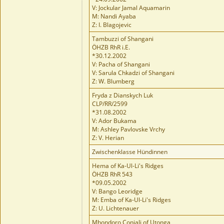
V: Jockular Jamal Aquamarin
M: Nandi Ayaba
Z: I. Blagojevic
Tambuzzi of Shangani
ÖHZB RhR i.E.
*30.12.2002
V: Pacha of Shangani
V: Sarula Chkadzi of Shangani
Z: W. Blumberg
Fryda z Dianskych Luk
CLP/RR/2599
*31.08.2002
V: Ador Bukama
M: Ashley Pavlovske Vrchy
Z: V. Herian
Zwischenklasse Hündinnen
Hema of Ka-Ul-Li's Ridges
ÖHZB RhR 543
*09.05.2002
V: Bango Leoridge
M: Emba of Ka-Ul-Li's Ridges
Z: U. Lichtenauer
Mhondoro Conjali of Utonga