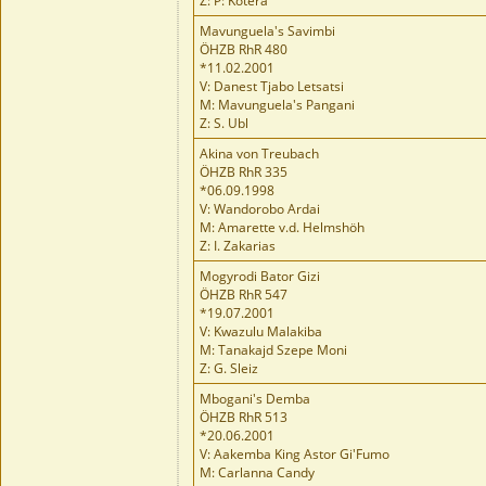
Z: P: Kotera
Mavunguela's Savimbi
ÖHZB RhR 480
*11.02.2001
V: Danest Tjabo Letsatsi
M: Mavunguela's Pangani
Z: S. Ubl
Akina von Treubach
ÖHZB RhR 335
*06.09.1998
V: Wandorobo Ardai
M: Amarette v.d. Helmshöh
Z: I. Zakarias
Mogyrodi Bator Gizi
ÖHZB RhR 547
*19.07.2001
V: Kwazulu Malakiba
M: Tanakajd Szepe Moni
Z: G. Sleiz
Mbogani's Demba
ÖHZB RhR 513
*20.06.2001
V: Aakemba King Astor Gi'Fumo
M: Carlanna Candy