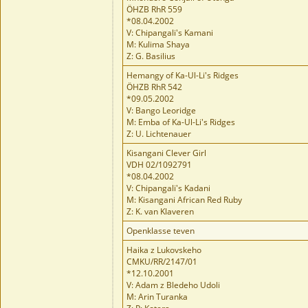
ÖHZB RhR 559
*08.04.2002
V: Chipangali's Kamani
M: Kulima Shaya
Z: G. Basilius
Hemangy of Ka-Ul-Li's Ridges
ÖHZB RhR 542
*09.05.2002
V: Bango Leoridge
M: Emba of Ka-Ul-Li's Ridges
Z: U. Lichtenauer
Kisangani Clever Girl
VDH 02/1092791
*08.04.2002
V: Chipangali's Kadani
M: Kisangani African Red Ruby
Z: K. van Klaveren
Openklasse teven
Haika z Lukovskeho
CMKU/RR/2147/01
*12.10.2001
V: Adam z Bledeho Udoli
M: Arin Turanka