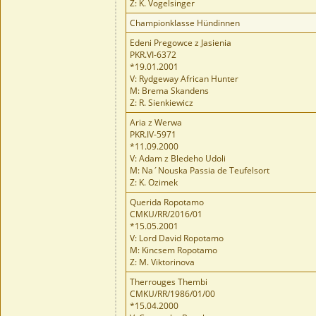
Z: K. Vogelsinger
Championklasse Hündinnen
Edeni Pregowce z Jasienia
PKR.VI-6372
*19.01.2001
V: Rydgeway African Hunter
M: Brema Skandens
Z: R. Sienkiewicz
Aria z Werwa
PKR.IV-5971
*11.09.2000
V: Adam z Bledeho Udoli
M: Na´Nouska Passia de Teufelsort
Z: K. Ozimek
Querida Ropotamo
CMKU/RR/2016/01
*15.05.2001
V: Lord David Ropotamo
M: Kincsem Ropotamo
Z: M. Viktorinova
Therrouges Thembi
CMKU/RR/1986/01/00
*15.04.2000