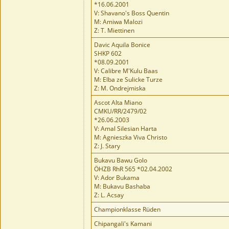
*16.06.2001
V: Shavano's Boss Quentin
M: Amiwa Malozi
Z: T. Miettinen
Davic Aquila Bonice
SHKP 602
*08.09.2001
V: Calibre M'Kulu Baas
M: Elba ze Sulicke Turze
Z: M. Ondrejmiska
Ascot Alta Miano
CMKU/RR/2479/02
*26.06.2003
V: Amal Silesian Harta
M: Agnieszka Viva Christo
Z: J. Stary
Bukavu Bawu Golo
ÖHZB RhR 565 *02.04.2002
V: Ador Bukama
M: Bukavu Bashaba
Z: L. Acsay
Championklasse Rüden
Chipangali's Kamani