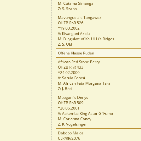
M: Cutama Simanga
Z: S. Szabo
Mavunguela's Tangawezi
ÖHZB RhR 526
*19.03.2002
V: Kisangani Akidu
M: Fungulwe of Ka-Ul-Li's Ridges
Z: S. Ubl
Offene Klasse Rüden
African Red Stone Berry
ÖHZB RhR 433
*24.02.2000
V: Sarula Forosi
M: African Fata Morgana Tara
Z: J. Böti
Mbogani's Denys
ÖHZB RhR 509
*20.06.2001
V: Aakemba King Astor Gi'Fumo
M: Carlanna Candy
Z: K. Vogelsinger
Dabobo Malozi
CLP/RR/2076