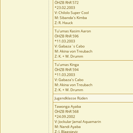
ÖHZB RhR 572
*23.02.2003
V: Chilolo Super Cool
M: Sibanda's Kimba
Z: R. Hauck
Tu'umas Kasim Aaron
ÖHZB RhR 596
*11.03.2003
V: Gabaza´s Cabo
M: Akina von Treubach
Z: K. + W. Drumm
Tu'umas Kinga
ÖHZB RhR 594
*11.03.2003
V: Gabaza's Cabo
M: Akina von Treubach
Z: K. + W. Drumm
Jugendklasse Rüden
Tawonga Ayaba
ÖHZB RhR 568
*24.09.2002
V: Jockular Jamal Aquamarin
M: Nandi Ayaba
Z: I. Blagojevic