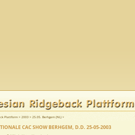
ck Plattform
>
2003
>
25.05. Berhgem (NL)
>
TIONALE CAC SHOW BERHGEM, D.D. 25-05-2003