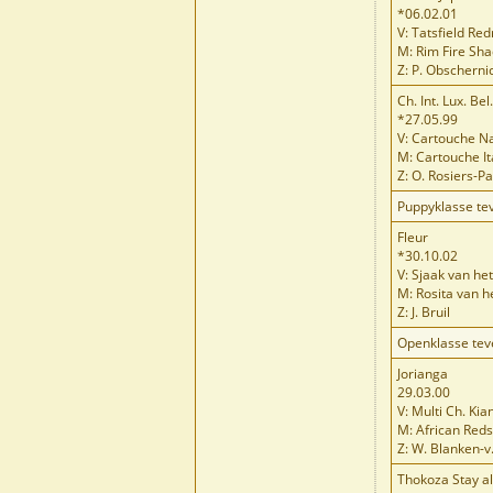
*06.02.01
V: Tatsfield Re
M: Rim Fire Sha
Z: P. Obscherni
Ch. Int. Lux. Be
*27.05.99
V: Cartouche N
M: Cartouche I
Z: O. Rosiers-P
Puppyklasse te
Fleur
*30.10.02
V: Sjaak van he
M: Rosita van h
Z: J. Bruil
Openklasse tev
Jorianga
29.03.00
V: Multi Ch. K
M: African Red
Z: W. Blanken-v
Thokoza Stay al