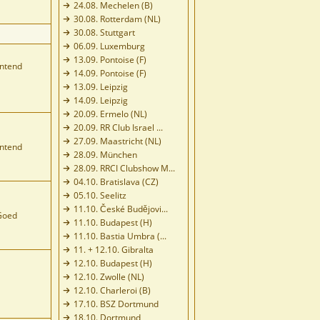
24.08. Mechelen (B)
30.08. Rotterdam (NL)
30.08. Stuttgart
06.09. Luxemburg
13.09. Pontoise (F)
ntend
14.09. Pontoise (F)
13.09. Leipzig
14.09. Leipzig
20.09. Ermelo (NL)
20.09. RR Club Israel ...
27.09. Maastricht (NL)
ntend
28.09. München
28.09. RRCI Clubshow M...
04.10. Bratislava (CZ)
05.10. Seelitz
11.10. České Budějovi...
Goed
11.10. Budapest (H)
11.10. Bastia Umbra (...
11. + 12.10. Gibralta
12.10. Budapest (H)
12.10. Zwolle (NL)
12.10. Charleroi (B)
17.10. BSZ Dortmund
18.10. Dortmund