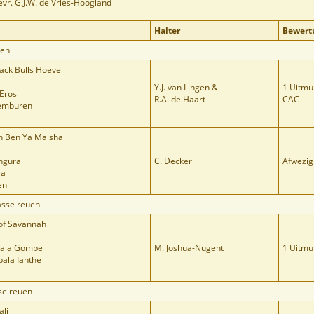
vr. G.J.W. de Vries-Hoogland
Halter
Bewert
uen
ack Bulls Hoeve
Y.J. van Lingen &
1 Uitmu
 Eros
R.A. de Haart
CAC
Aemburen
h Ben Ya Maisha
ngura
C. Decker
Afwezig
la
en
asse reuen
f Savannah
bala Gombe
M. Joshua-Nugent
1 Uitmu
ala Ianthe
se reuen
ali