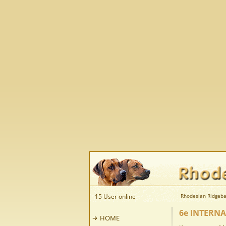
15 User online
Rhodesian Ridgeba
6e INTERNA
HOME