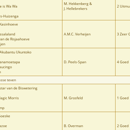
M. Hekkenberg &
He is Wa Wa
2 Uitmu
J. Hellebrekers
ers-Huizenga
Kasinhoeve
ssalaland
A.M.C. Verheijen
3 Zeer 
van de Risjaahoeve
ijen
s Akubantu Ukuntoko
wanamoetapa
D. Peels-Span
4 Goed
kaucingo
n
sse teven
tar van de Biswetering
Magic Morris
M. Grosfeld
1 Goed
amp
 Goeske
azoe
B. Overman
2 Goed