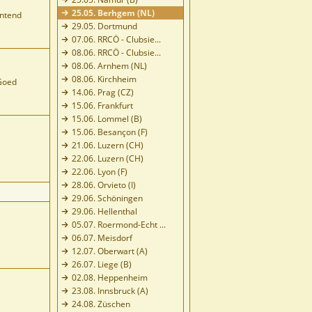
25.05. Berhgem (NL)
ntend
29.05. Dortmund
07.06. RRCÖ - Clubsie...
08.06. RRCÖ - Clubsie...
08.06. Arnhem (NL)
08.06. Kirchheim
Goed
14.06. Prag (CZ)
15.06. Frankfurt
15.06. Lommel (B)
15.06. Besançon (F)
21.06. Luzern (CH)
22.06. Luzern (CH)
22.06. Lyon (F)
28.06. Orvieto (I)
29.06. Schöningen
29.06. Hellenthal
05.07. Roermond-Echt ...
06.07. Meisdorf
12.07. Oberwart (A)
26.07. Liege (B)
02.08. Heppenheim
23.08. Innsbruck (A)
24.08. Züschen