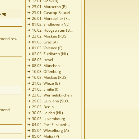
12.01. Genk (B)
25.01. Mouscron (B)
25.01. Castrop-Rauxel
ung
26.01. Montpellier (F...
01.02. Eindhoven (NL)
16.02. Hoogstraten (B...
23.02. Moskau (RUS)
ntend res.
01.03. Graz (A)
01.03. Valence (F)
02.03. Zuidlaren (NL)
08.03. Israel
08.03. München
16.03. Offenburg
16.03. Moskau (RUS)
21.03. Wieze (B)
21.03. Emilia (I)
23.03. Wermelskirchen
29.03. Ljubljana (SLO...
29.03. Berlin
ntend
30.03. Leiden (NL)
30.03. Luxembourg
04.04. Port Elizabeth...
05.04. Wieselburg (A)
05.04. Moita (P)