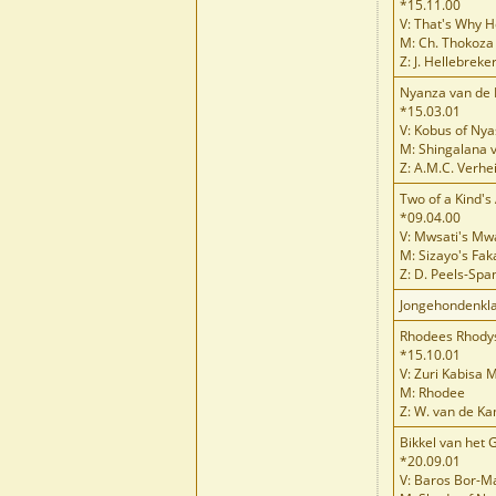
*15.11.00
V: That's Why 
M: Ch. Thokoza
Z: J. Hellebrek
Nyanza van de 
*15.03.01
V: Kobus of Nya
M: Shingalana 
Z: A.M.C. Verhe
Two of a Kind'
*09.04.00
V: Mwsati's M
M: Sizayo's Fa
Z: D. Peels-Spa
Jongehondenkla
Rhodees Rhodys
*15.10.01
V: Zuri Kabisa 
M: Rhodee
Z: W. van de K
Bikkel van het
*20.09.01
V: Baros Bor-M