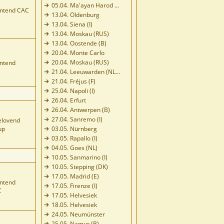
05.04. Ma'ayan Harod ...
untend CAC
13.04. Oldenburg
13.04. Siena (I)
13.04. Moskau (RUS)
13.04. Oostende (B)
20.04. Monte Carlo
20.04. Moskau (RUS)
ntend
21.04. Leeuwarden (NL...
21.04. Fréjus (F)
25.04. Napoli (I)
26.04. Erfurt
26.04. Antwerpen (B)
27.04. Sanremo (I)
elovend
up
03.05. Nürnberg
03.05. Rapallo (I)
04.05. Goes (NL)
10.05. Sanmarino (I)
10.05. Stepping (DK)
17.05. Madrid (E)
ntend
17.05. Firenze (I)
C
17.05. Helvesiek
18.05. Helvesiek
24.05. Neumünster
25.05. Namur (B)