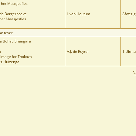
 het Maasjesfles
 de Borgerhoeve
I. van Houtum
Afwezig
 het Maasjesfles
se teven
za Bohati Shangara
a
A.J. de Ruyter
1 Uitmu
s Image for Thokoza
ers-Huizenga
N