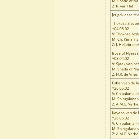
M: Shade of N
Z: R. van Hal
Jeugdklasse te
Thokoza Ziezo
*04.05.02
V: Thokoza Azi
M: Ch. Kimani'
Z: J. Hellebrek
Iroza of Nyassa
*08.04.02
V: Sjaak van he
M: Shada of Ny
Z: H.R. de Vries
Esban van de K
*26.05.02
V: Chibuluma I
M: Shingalana 
Z: A.M.C. Verhe
Kayana van de 
*26.05.02
V: Chibuluma I
M: Shingalana 
Z: A.M.C. Verhe