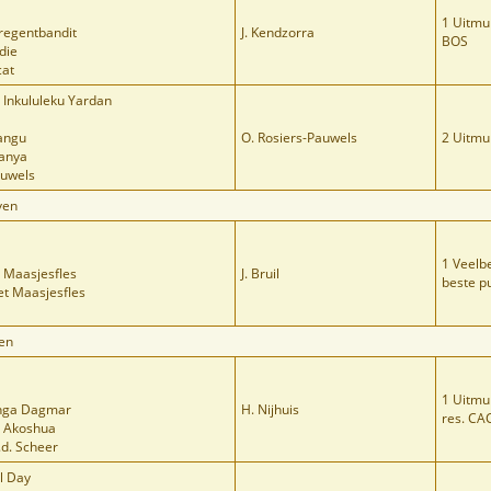
1 Uitm
dregentbandit
J. Kendzorra
BOS
die
cat
l. Inkululeku Yardan
angu
O. Rosiers-Pauwels
2 Uitmu
tanya
auwels
ven
1 Veelb
t Maasjesfles
J. Bruil
beste p
et Maasjesfles
en
1 Uitmu
ianga Dagmar
H. Nijhuis
res. CA
s Akoshua
.d. Scheer
l Day