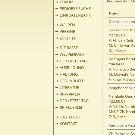
Keurmeester: Me
FORUM
PEDIGREE SUCHE
Hund
LINKDATENBANK
Openklasse re
WELPEN
Ceasar van de J
VEREINE
*27.03.01
ZÜCHTER
V: African Reds
M: Chilla van 
DIE RASSE
Z: J. Meijer
WELPENKAUF
Kisangani Baru
DER ERSTE TAG
*04.04.00
AUSBILDUNG
V: Nomvuyo Ba
HALTUNG
M: Mswati's Na
F: K. van Klaver
GESUNDHEIT
LITERATUR
Jongehondenkl
RR-NAMEN
Nambala Qam o
DER LETZTE TAG
*22.08.01
V: NZ Ch. Nam
RR-ALLERLEI
M: NZ Ch. Namb
GÄSTEBUCH
Z: R. Janes
KONTAKT
Kampioensklas
Ch. Ye Japha As