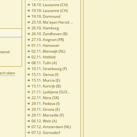
18.10. Lausanne (CH)
19.10. Lausanne (CH)
19.10. Dortmund
25.10. Ma'ayan Harod ...
26.10. Hamburg
26.10. Zandhoven (B)
27.10. Avignon (FR)
01.11. Hannover
02.11. Bleiswijk (NL)
ntend
02.11. Hittfeld
08.11. Tulln (A)
10.11. Strasbourg (F)
ach oben
15.11. Genua (I)
15.11. Murcia (E)
15.11. Kortrijk (B)
21.11. Ljubljana (SLO...
22.11. Nitra (SK)
29.11. Padova (I)
29.11. Girona (E)
29.11. Marseille (F)
06.12. Wels (A)
07.12. Amsterdam (NL)
07.12. Gornsdorf