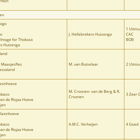
amton
ven
nogo
1 Uitmu
bo
J. Hellebrekers-Huizenga
CAC
s Image for Thokoza
BOB
ers-Huizenga
land
t Maasjesfles
M. van Butselaar
2 Uitmu
assaland
asinhoeve
M. Croonen- van de Berg & R.
mbazo
3 Zeer 
Croonen
van de Risjaa Hoeve
ijen
Kasinhoeve
mbazo
A.M.C. Verheijen
4 Goed
van de Risjaa Hoeve
ijen