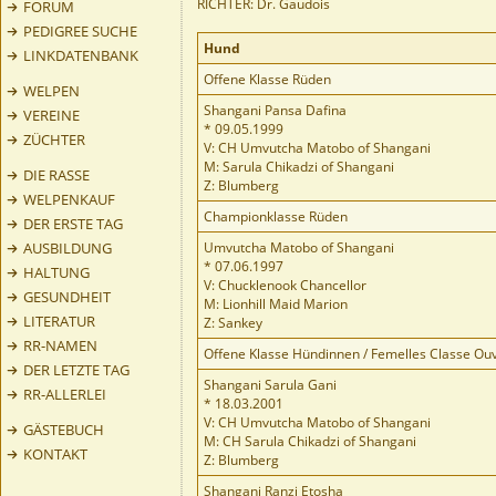
RICHTER: Dr. Gaudois
FORUM
PEDIGREE SUCHE
Hund
LINKDATENBANK
Offene Klasse Rüden
WELPEN
Shangani Pansa Dafina
VEREINE
* 09.05.1999
ZÜCHTER
V: CH Umvutcha Matobo of Shangani
M: Sarula Chikadzi of Shangani
DIE RASSE
Z: Blumberg
WELPENKAUF
Championklasse Rüden
DER ERSTE TAG
AUSBILDUNG
Umvutcha Matobo of Shangani
* 07.06.1997
HALTUNG
V: Chucklenook Chancellor
GESUNDHEIT
M: Lionhill Maid Marion
LITERATUR
Z: Sankey
RR-NAMEN
Offene Klasse Hündinnen / Femelles Classe Ou
DER LETZTE TAG
Shangani Sarula Gani
RR-ALLERLEI
* 18.03.2001
V: CH Umvutcha Matobo of Shangani
GÄSTEBUCH
M: CH Sarula Chikadzi of Shangani
KONTAKT
Z: Blumberg
Shangani Ranzi Etosha