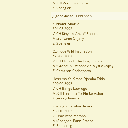
M: CH Zuritamu Imara
Z: Spengler
Jugendklasse Hündinnen
Zuritamu Shakila
*04.05.2002
V: CH Kinyemi Anzi A'Bhubesi
M: Zuritamu Onjany
Z: Spengler
Ozrhode Wild Inspiration
*26.06.2002
V: CH Ozrhode Dia Jungle Blues
M: GrandCh Ozrhode Ari Mystic Gypsy E.T.
Z: Cameron-Codognotto
Heshima Ya Kimba Djambo Edda
*09.06.2002
V: CH Bango Leoridge
M: CH Heshima Ya Kimba Ashari
Z: Jendrychowski
Shangani Takabari Imani
*30.10.2002
V: Umvutcha Matobo
M: Shangani Ranzi Etosha
Z: Blumberg