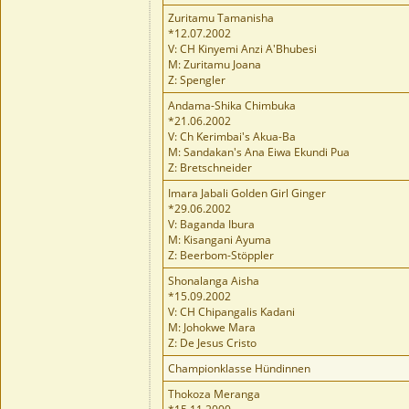
Zuritamu Tamanisha
*12.07.2002
V: CH Kinyemi Anzi A'Bhubesi
M: Zuritamu Joana
Z: Spengler
Andama-Shika Chimbuka
*21.06.2002
V: Ch Kerimbai's Akua-Ba
M: Sandakan's Ana Eiwa Ekundi Pua
Z: Bretschneider
Imara Jabali Golden Girl Ginger
*29.06.2002
V: Baganda Ibura
M: Kisangani Ayuma
Z: Beerbom-Stöppler
Shonalanga Aisha
*15.09.2002
V: CH Chipangalis Kadani
M: Johokwe Mara
Z: De Jesus Cristo
Championklasse Hündinnen
Thokoza Meranga