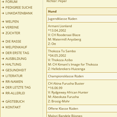
Richter: Peper
FORUM
PEDIGREE SUCHE
Hund
LINKDATENBANK
Jugendklasse Rüden
WELPEN
Armani Lionland
VEREINE
*13.04.2002
ZÜCHTER
V: CH Rooderaai Blaze
M: Watermill Anysberg
DIE RASSE
Z: Ott
WELPENKAUF
Thokoza To Sambo
DER ERSTE TAG
*04.05.2002
AUSBILDUNG
V: Thokoza Azibo
HALTUNG
M: CH Kimani's Image for Thokoza
Z: Hellebrekers-Huizenga
GESUNDHEIT
LITERATUR
Championsklasse Rüden
RR-NAMEN
CH Akina Furusha Buster
DER LETZTE TAG
*16.06.99
V: Rydgeway African Hunter
RR-ALLERLEI
M: Abeokuta Furusha
GÄSTEBUCH
Z: Brosig-Mohr
KONTAKT
Offene Klasse Rüden
Malozi Bandele Bijongo