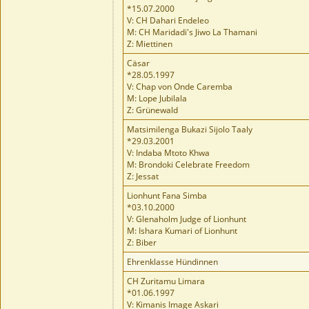
*15.07.2000
V: CH Dahari Endeleo
M: CH Maridadi's Jiwo La Thamani
Z: Miettinen
Cäsar
*28.05.1997
V: Chap von Onde Caremba
M: Lope Jubilala
Z: Grünewald
Matsimilenga Bukazi Sijolo Taaly
*29.03.2001
V: Indaba Mtoto Khwa
M: Brondoki Celebrate Freedom
Z: Jessat
Lionhunt Fana Simba
*03.10.2000
V: Glenaholm Judge of Lionhunt
M: Ishara Kumari of Lionhunt
Z: Biber
Ehrenklasse Hündinnen
CH Zuritamu Limara
*01.06.1997
V: Kimanis Image Askari