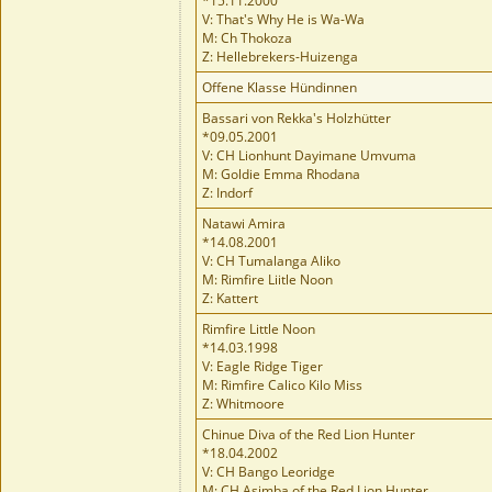
*15.11.2000
V: That's Why He is Wa-Wa
M: Ch Thokoza
Z: Hellebrekers-Huizenga
Offene Klasse Hündinnen
Bassari von Rekka's Holzhütter
*09.05.2001
V: CH Lionhunt Dayimane Umvuma
M: Goldie Emma Rhodana
Z: Indorf
Natawi Amira
*14.08.2001
V: CH Tumalanga Aliko
M: Rimfire Liitle Noon
Z: Kattert
Rimfire Little Noon
*14.03.1998
V: Eagle Ridge Tiger
M: Rimfire Calico Kilo Miss
Z: Whitmoore
Chinue Diva of the Red Lion Hunter
*18.04.2002
V: CH Bango Leoridge
M: CH Asimba of the Red Lion Hunter