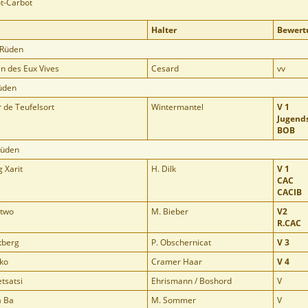
ot-Carbot
Halter
Bewert
 Rüden
n des Eux Vives
Cesard
vv
üden
 de Teufelsort
Wintermantel
V 1
Jugend
BOB
Rüden
 Xarit
H. Dilk
V 1
CAC
CACIB
two
M. Bieber
V2
R.CAC
tberg
P. Obschernicat
V 3
ko
Cramer Haar
V 4
tsatsi
Ehrismann / Boshord
V
a Ba
M. Sommer
V