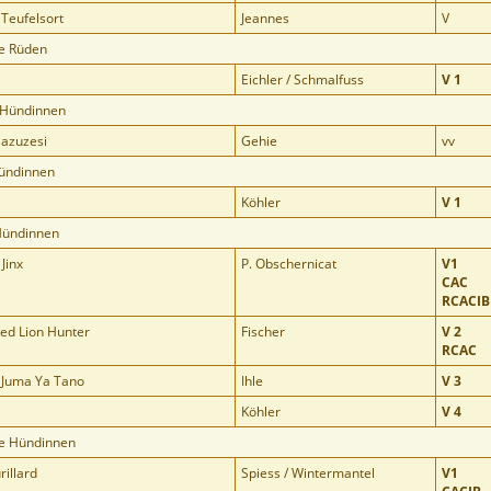
Teufelsort
Jeannes
V
e Rüden
Eichler / Schmalfuss
V 1
 Hündinnen
Mazuzesi
Gehie
vv
Hündinnen
Köhler
V 1
Hündinnen
Jinx
P. Obschernicat
V1
CAC
RCACIB
Red Lion Hunter
Fischer
V 2
RCAC
 Juma Ya Tano
Ihle
V 3
Köhler
V 4
e Hündinnen
rillard
Spiess / Wintermantel
V1