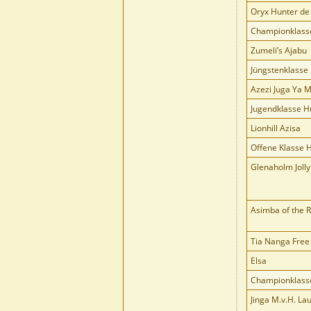
Oryx Hunter de 
Championklass
Zumeli’s Ajabu
Jüngstenklasse
Azezi Juga Ya 
Jugendklasse 
Lionhill Azisa
Offene Klasse 
Glenaholm Jolly 
Asimba of the 
Tia Nanga Free
Elsa
Championklass
Jinga M.v.H. Lau