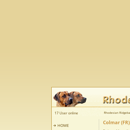
17 User online
Rhodesian Ridgeba
Colmar (FR)
HOME