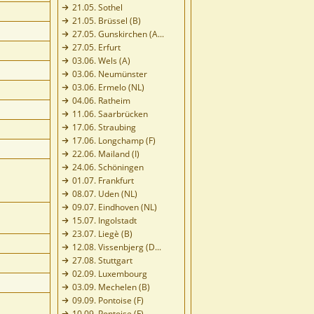
21.05. Sothel
21.05. Brüssel (B)
27.05. Gunskirchen (A...
27.05. Erfurt
03.06. Wels (A)
03.06. Neumünster
03.06. Ermelo (NL)
04.06. Ratheim
11.06. Saarbrücken
17.06. Straubing
17.06. Longchamp (F)
22.06. Mailand (I)
24.06. Schöningen
01.07. Frankfurt
08.07. Uden (NL)
09.07. Eindhoven (NL)
15.07. Ingolstadt
23.07. Liegè (B)
12.08. Vissenbjerg (D...
27.08. Stuttgart
02.09. Luxembourg
03.09. Mechelen (B)
09.09. Pontoise (F)
10.09. Pontoise (F)