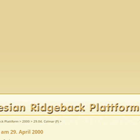
ck Plattform
>
2000
>
29.04. Colmar (F)
>
 am 29. April 2000