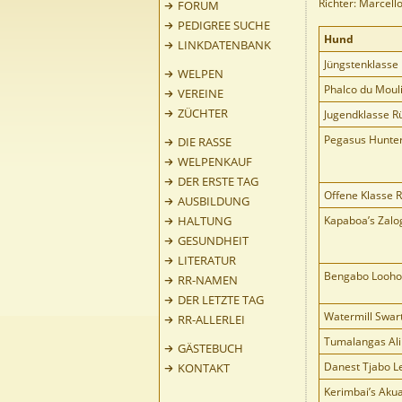
Richter: Marcell
FORUM
PEDIGREE SUCHE
Hund
LINKDATENBANK
Jüngstenklasse
WELPEN
Phalco du Mouli
VEREINE
ZÜCHTER
Jugendklasse R
Pegasus Hunter
DIE RASSE
WELPENKAUF
DER ERSTE TAG
Offene Klasse 
AUSBILDUNG
HALTUNG
Kapaboa’s Zalog
GESUNDHEIT
LITERATUR
Bengabo Looho
RR-NAMEN
DER LETZTE TAG
Watermill Swar
RR-ALLERLEI
Tumalangas Ali
GÄSTEBUCH
Danest Tjabo Le
KONTAKT
Kerimbai’s Aku