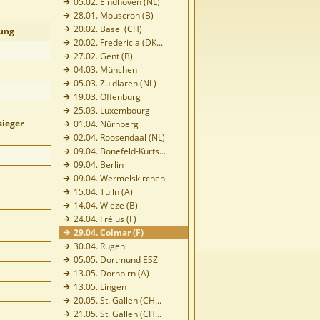
05.02. Eindhoven (NL)
28.01. Mouscron (B)
20.02. Basel (CH)
ung
20.02. Fredericia (DK...
27.02. Gent (B)
04.03. München
05.03. Zuidlaren (NL)
19.03. Offenburg
25.03. Luxembourg
sieger
01.04. Nürnberg
02.04. Roosendaal (NL)
09.04. Bonefeld-Kurts...
09.04. Berlin
09.04. Wermelskirchen
15.04. Tulln (A)
14.04. Wieze (B)
24.04. Frèjus (F)
29.04. Colmar (F)
30.04. Rügen
05.05. Dortmund ESZ
13.05. Dornbirn (A)
13.05. Lingen
20.05. St. Gallen (CH...
21.05. St. Gallen (CH...