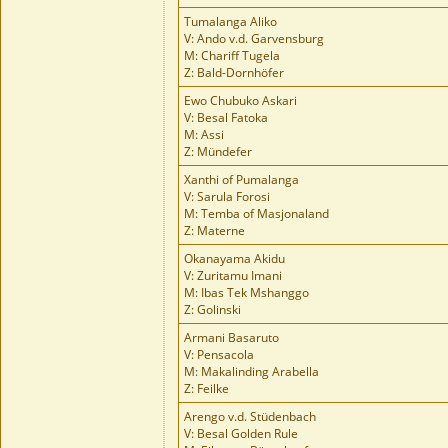
Tumalanga Aliko
V: Ando v.d. Garvensburg
M: Chariff Tugela
Z: Bald-Dornhöfer
Ewo Chubuko Askari
V: Besal Fatoka
M: Assi
Z: Mündefer
Xanthi of Pumalanga
V: Sarula Forosi
M: Temba of Masjonaland
Z: Materne
Okanayama Akidu
V: Zuritamu Imani
M: Ibas Tek Mshanggo
Z: Golinski
Armani Basaruto
V: Pensacola
M: Makalinding Arabella
Z: Feilke
Arengo v.d. Stüdenbach
V: Besal Golden Rule