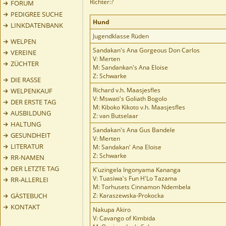
Richter:?
FORUM
PEDIGREE SUCHE
Hund
LINKDATENBANK
Jugendklasse Rüden
WELPEN
Sandakan's Ana Gorgeous Don Carlos
VEREINE
V: Merten
ZÜCHTER
M: Sandankan's Ana Eloise
Z: Schwarke
DIE RASSE
Richard v.h. Maasjesfles
WELPENKAUF
V: Mswati's Goliath Bogolo
DER ERSTE TAG
M: Kiboko Kikoto v.h. Maasjesfles
AUSBILDUNG
Z: van Butselaar
HALTUNG
Sandakan's Ana Gus Bandele
GESUNDHEIT
V: Merten
LITERATUR
M: Sandakan' Ana Eloise
Z: Schwarke
RR-NAMEN
DER LETZTE TAG
K'uzingela Ingonyama Kananga
V: Tuasiwa's Fun H'Lo Tazama
RR-ALLERLEI
M: Torhusets Cinnamon Ndembela
GÄSTEBUCH
Z: Karaszewska-Prokocka
KONTAKT
Nakupa Akiro
V: Cavango of Kimbida