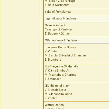
M: Eileen v. Bärenkopf
Z: Bald-Dornhöfer
Yako of Pumalanga
Jugendklasse Hündinnen
Nakupa Ashari
Cavango of Kimbida
Z: Bedenk / Göttler
Offene Klasse Hündinnen
Shangani Boma Bianca
V: Vumba
M: Sarula Chikadzi of Shangani
Z: Blumberg
Bo-Cheyenne Okahandja
V: Kilima Simba-Ari
M: Mashaba's Gharima
Z: Steinbach
Glenholm Jolly Jinx
V: Mizpah Scout
M: Glenaholm Japho
Z: Venter
Watusi Dafina
V: Janak Lexus