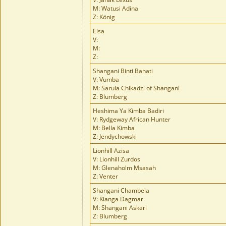
M: Watusi Adina
Z: König
Elsa
V:
M:
Z:
Shangani Binti Bahati
V: Vumba
M: Sarula Chikadzi of Shangani
Z: Blumberg
Heshima Ya Kimba Badiri
V: Rydgeway African Hunter
M: Bella Kimba
Z: Jendychowski
Lionhill Azisa
V: Lionhill Zurdos
M: Glenaholm Msasah
Z: Venter
Shangani Chambela
V: Kianga Dagmar
M: Shangani Askari
Z: Blumberg