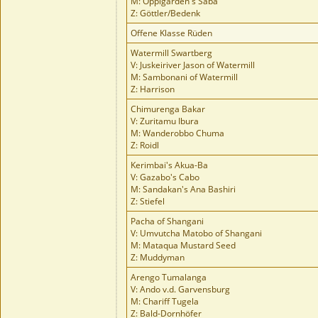
M: Oppigarden's Saba
Z: Göttler/Bedenk
Offene Klasse Rüden
Watermill Swartberg
V: Juskeiriver Jason of Watermill
M: Sambonani of Watermill
Z: Harrison
Chimurenga Bakar
V: Zuritamu Ibura
M: Wanderobbo Chuma
Z: Roidl
Kerimbai's Akua-Ba
V: Gazabo's Cabo
M: Sandakan's Ana Bashiri
Z: Stiefel
Pacha of Shangani
V: Umvutcha Matobo of Shangani
M: Mataqua Mustard Seed
Z: Muddyman
Arengo Tumalanga
V: Ando v.d. Garvensburg
M: Chariff Tugela
Z: Bald-Dornhöfer