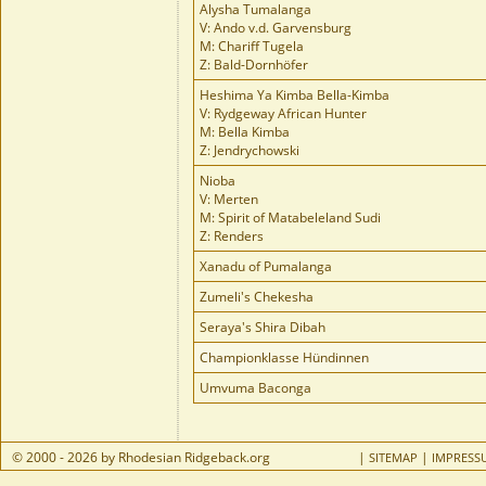
Alysha Tumalanga
V: Ando v.d. Garvensburg
M: Chariff Tugela
Z: Bald-Dornhöfer
Heshima Ya Kimba Bella-Kimba
V: Rydgeway African Hunter
M: Bella Kimba
Z: Jendrychowski
Nioba
V: Merten
M: Spirit of Matabeleland Sudi
Z: Renders
Xanadu of Pumalanga
Zumeli's Chekesha
Seraya's Shira Dibah
Championklasse Hündinnen
Umvuma Baconga
© 2000 - 2026 by Rhodesian Ridgeback.org
|
|
SITEMAP
IMPRESS