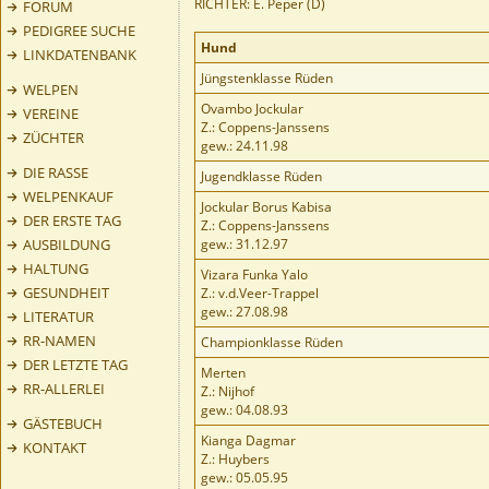
RICHTER: E. Peper (D)
FORUM
PEDIGREE SUCHE
Hund
LINKDATENBANK
Jüngstenklasse Rüden
WELPEN
Ovambo Jockular
VEREINE
Z.: Coppens-Janssens
ZÜCHTER
gew.: 24.11.98
DIE RASSE
Jugendklasse Rüden
WELPENKAUF
Jockular Borus Kabisa
DER ERSTE TAG
Z.: Coppens-Janssens
AUSBILDUNG
gew.: 31.12.97
HALTUNG
Vizara Funka Yalo
GESUNDHEIT
Z.: v.d.Veer-Trappel
gew.: 27.08.98
LITERATUR
RR-NAMEN
Championklasse Rüden
DER LETZTE TAG
Merten
RR-ALLERLEI
Z.: Nijhof
gew.: 04.08.93
GÄSTEBUCH
Kianga Dagmar
KONTAKT
Z.: Huybers
gew.: 05.05.95