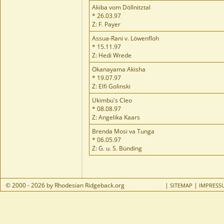
Akiba vom Döllnitztal
* 26.03.97
Z: F. Payer
Assua-Rani v. Löwenfloh
* 15.11.97
Z: Hedi Wrede
Okanayama Akisha
* 19.07.97
Z: Elfi Golinski
Ukimbu's Cleo
* 08.08.97
Z: Angelika Kaars
Brenda Mosi va Tunga
* 06.05.97
Z: G. u. S. Bünding
© 2000 - 2026 by Rhodesian Ridgeback.org
|
|
SITEMAP
IMPRESS