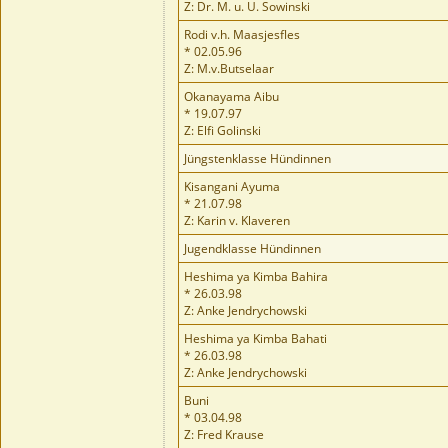
Z: Dr. M. u. U. Sowinski
Rodi v.h. Maasjesfles
* 02.05.96
Z: M.v.Butselaar
Okanayama Aibu
* 19.07.97
Z: Elfi Golinski
Jüngstenklasse Hündinnen
Kisangani Ayuma
* 21.07.98
Z: Karin v. Klaveren
Jugendklasse Hündinnen
Heshima ya Kimba Bahira
* 26.03.98
Z: Anke Jendrychowski
Heshima ya Kimba Bahati
* 26.03.98
Z: Anke Jendrychowski
Buni
* 03.04.98
Z: Fred Krause