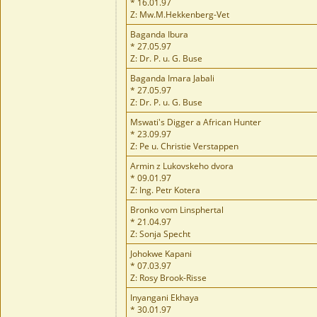
* 16.01.97
Z: Mw.M.Hekkenberg-Vet
Baganda Ibura
* 27.05.97
Z: Dr. P. u. G. Buse
Baganda Imara Jabali
* 27.05.97
Z: Dr. P. u. G. Buse
Mswati's Digger a African Hunter
* 23.09.97
Z: Pe u. Christie Verstappen
Armin z Lukovskeho dvora
* 09.01.97
Z: Ing. Petr Kotera
Bronko vom Linsphertal
* 21.04.97
Z: Sonja Specht
Johokwe Kapani
* 07.03.97
Z: Rosy Brook-Risse
Inyangani Ekhaya
* 30.01.97