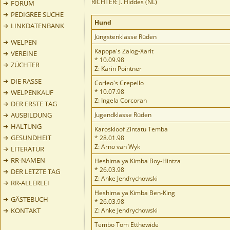
RICHTER: J. Hiddes (NL)
FORUM
PEDIGREE SUCHE
Hund
LINKDATENBANK
Jüngstenklasse Rüden
WELPEN
Kapopa's Zalog-Xarit
VEREINE
* 10.09.98
ZÜCHTER
Z: Karin Pointner
DIE RASSE
Corleo's Crepello
* 10.07.98
WELPENKAUF
Z: Ingela Corcoran
DER ERSTE TAG
AUSBILDUNG
Jugendklasse Rüden
HALTUNG
Karoskloof Zintatu Temba
GESUNDHEIT
* 28.01.98
Z: Arno van Wyk
LITERATUR
RR-NAMEN
Heshima ya Kimba Boy-Hintza
* 26.03.98
DER LETZTE TAG
Z: Anke Jendrychowski
RR-ALLERLEI
Heshima ya Kimba Ben-King
GÄSTEBUCH
* 26.03.98
KONTAKT
Z: Anke Jendrychowski
Tembo Tom Etthewide