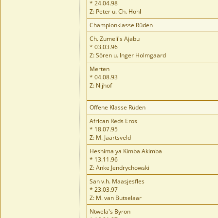
* 24.04.98
Z: Peter u. Ch. Hohl
Championklasse Rüden
Ch. Zumeli's Ajabu
* 03.03.96
Z: Sören u. Inger Holmgaard
Merten
* 04.08.93
Z: Nijhof
Offene Klasse Rüden
African Reds Eros
* 18.07.95
Z: M. Jaartsveld
Heshima ya Kimba Akimba
* 13.11.96
Z: Anke Jendrychowski
San v.h. Maasjesfles
* 23.03.97
Z: M. van Butselaar
Ntwela's Byron