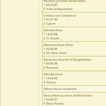
Heshima ya Kimba Bintaki-Mala
* 26.03.98
Z: Anke Jendrychowski
Cimbalu vom Linsphertal
* 01.07.98
Z: Specht
Ithemba Akina
* 14.04.98
Z: G. Krause
Wannziwa Kiota Alisha
* 26.06.98
Z: Dr. Peter Horst
Kijasaman Gwanna of Djungelkatten
* 06.06.98
Z: Borjesen
Ithemba Amra
* 14.04.98
Z: Krause
Offene Klasse Hündinnen
Boney Memory of the old Red Hunter
* 03.04.97
V: Besal Fatoko