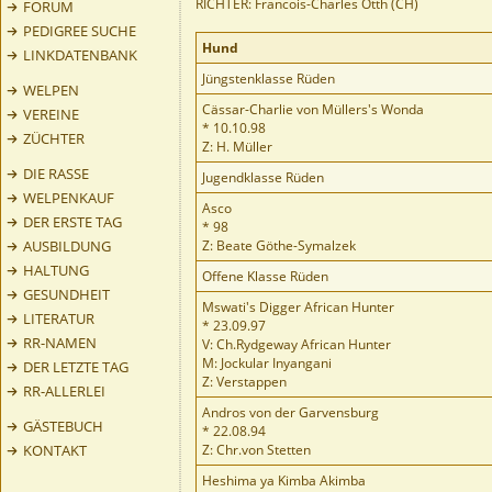
RICHTER: Francois-Charles Otth (CH)
FORUM
PEDIGREE SUCHE
Hund
LINKDATENBANK
Jüngstenklasse Rüden
WELPEN
Cässar-Charlie von Müllers's Wonda
VEREINE
* 10.10.98
ZÜCHTER
Z: H. Müller
DIE RASSE
Jugendklasse Rüden
WELPENKAUF
Asco
DER ERSTE TAG
* 98
AUSBILDUNG
Z: Beate Göthe-Symalzek
HALTUNG
Offene Klasse Rüden
GESUNDHEIT
Mswati's Digger African Hunter
LITERATUR
* 23.09.97
RR-NAMEN
V: Ch.Rydgeway African Hunter
M: Jockular Inyangani
DER LETZTE TAG
Z: Verstappen
RR-ALLERLEI
Andros von der Garvensburg
GÄSTEBUCH
* 22.08.94
KONTAKT
Z: Chr.von Stetten
Heshima ya Kimba Akimba