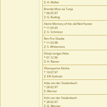
Z: H. Müller
Brenda Mosi oa Tunja
* 06.05.97
Z: G. Buding
Abinti Memory of the old Red Hunter
* 11.05.95
Z: U. Schnitzer
Rim Fire Shadie
* 11.03.98
Z: S. Whitemore
Dönjo Lengai Akita
* 01.12.96
Z: H. Ratner
Okanayama Akisha
* 19.07.97
Z: Elfi Golinski
Aida von der Stüdenbach
* 28.02.97
Z: Werner
Ashi von der Stüdenbach
* 28.02.97
Z: G. Werner