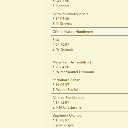
* 04.07.98
Z: Renders
Akira Phutnaditjhaba's
* 12.05.98
Z: P. Schmitz
Offene Klasse Hündinnen
Elsa
* 07.10.97
Z: W. Schaub
Mata Hari De Teufelsort
* 20.04.96
Z: Wintermantel-Lehmann
Kerimbai's Ashira
* 11.06.97
Z: Walter Stiefel
Akimba Bor-Marzoe
* 17.12.97
Z: R.M.G. Sciarone
Bagheera Okondo
* 16.08.97
Z: Jeszberger