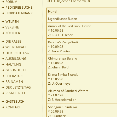
RICHTER: Jochen Eberhard (D)
FORUM
PEDIGREE SUCHE
Hund
LINKDATENBANK
Jugendklasse Rüden
WELPEN
Amani of the Red Lion Hunter
VEREINE
* 16.06.98
ZÜCHTER
Z: R. u. H. Fischer
DIE RASSE
Kapoba's Zalog-Xarit
* 10.09.98
WELPENKAUF
Z: Karin Pointer
DER ERSTE TAG
AUSBILDUNG
Chimurenga Bajano
* 12.08.98
HALTUNG
Z: Johann Roidl
GESUNDHEIT
Kilima Simba Ekandu
LITERATUR
* 13.05.98
RR-NAMEN
Z: U. Overmeyer
DER LETZTE TAG
Akumba of Sambesi Waters
RR-ALLERLEI
* 21.07.98
Z: E. Heckelsmüller
GÄSTEBUCH
KONTAKT
Shangani Chimbuka
* 05.09.98
Z: Blumberg