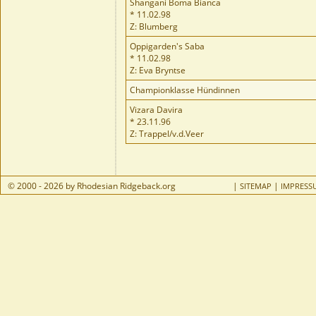
Shangani Boma Bianca
* 11.02.98
Z: Blumberg
Oppigarden's Saba
* 11.02.98
Z: Eva Bryntse
Championklasse Hündinnen
Vizara Davira
* 23.11.96
Z: Trappel/v.d.Veer
© 2000 - 2026 by Rhodesian Ridgeback.org
|
|
SITEMAP
IMPRESS