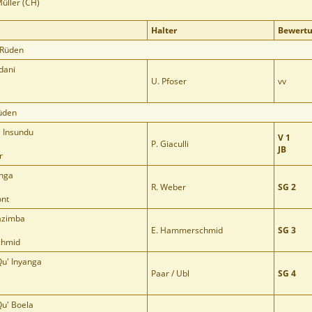
üller (CH)
Halter
Bewert
 Rüden
dani
U. Pfoser
vv
üden
 Insundu
V 1
P. Giaculli
JB
r
anga
R. Weber
SG 2
ont
azimba
E. Hammerschmid
SG 3
chmid
u' Inyanga
Paar / Ubl
SG 4
u' Boela