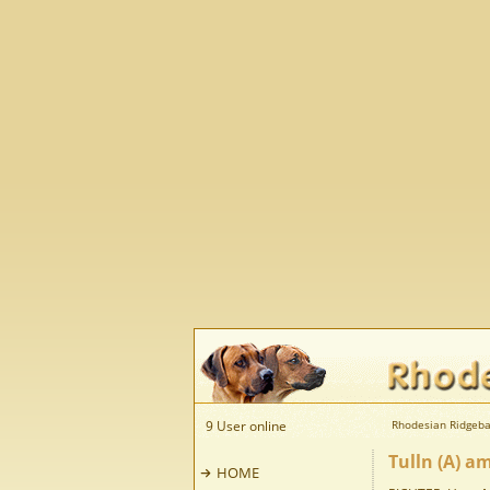
9 User online
Rhodesian Ridgeba
Tulln (A) a
HOME