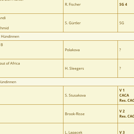
R. Fischer
SG 4
andi
S. Gürtler
SG
chmid
e Hündinnen
 B
Polakova
?
out of Africa
H. Sleegers
?
Hündinnen
V 1
S. Stusakova
CACA
Res. CA
V 2
Brook-Risse
Res. CA
L. Lapacek
V 3