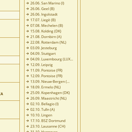
26.06. San Marino (I)
26.06. Geel (B)
26.06. Ingolstadt
17.07. Liegè (B)
07.08. Mechelen (B)
15.08. Kolding (DK)
21.08. Dornbirn (A)
22.08. Rotterdam (NL)
03.09. Jesteburg
04.09. Stuttgart
04.09. Luxembourg (LUX...
12.09. Leipzig
11.09. Pontoise (FR)
12.09. Pontoise (FR)
13.09. Nieuw-Bergen (...
18.09. Ermelo (NL)
25.09. Kopenhagen (DK)
CA
26.09. Maastricht (NL)
02.10. Bellagio (I)
02.10. Tulln (A)
10.10. Lingen
17.10. BSZ Dortmund
23.10. Lausanne (CH)
31.10. Hannover