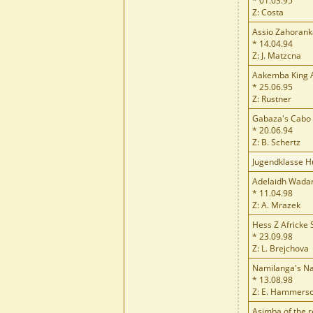
* 01.03.95
Z: Costa
Assio Zahorank
* 14.04.94
Z: J. Matzcna
Aakemba King 
* 25.06.95
Z: Rustner
Gabaza's Cabo
* 20.06.94
Z: B. Schertz
Jugendklasse 
Adelaidh Wada
* 11.04.98
Z: A. Mrazek
Hess Z Africke
* 23.09.98
Z: L. Brejchova
Namilanga's Na
* 13.08.98
Z: E. Hammers
Asimba of the r