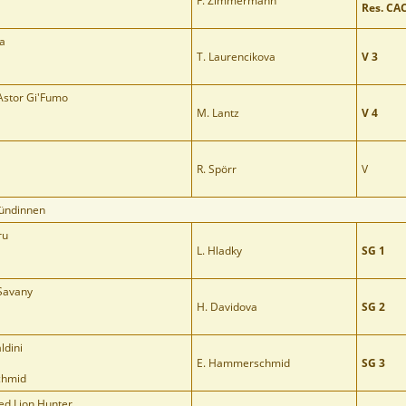
F. Zimmermann
Res. CA
a
T. Laurencikova
V 3
Astor Gi'Fumo
M. Lantz
V 4
R. Spörr
V
Hündinnen
ru
L. Hladky
SG 1
 Savany
H. Davidova
SG 2
ldini
E. Hammerschmid
SG 3
chmid
ed Lion Hunter