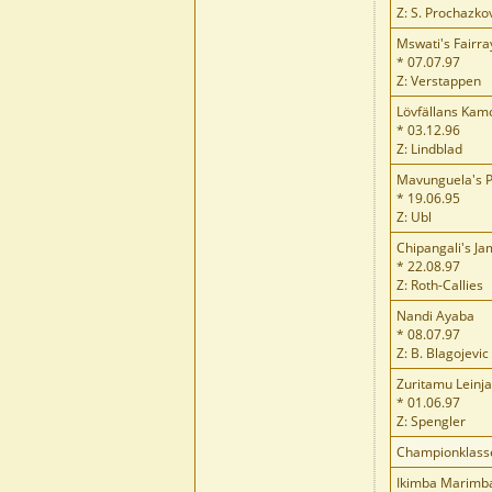
Z: S. Prochazko
Mswati's Fairray
* 07.07.97
Z: Verstappen
Lövfällans Kam
* 03.12.96
Z: Lindblad
Mavunguela's P
* 19.06.95
Z: Ubl
Chipangali's J
* 22.08.97
Z: Roth-Callies
Nandi Ayaba
* 08.07.97
Z: B. Blagojevic
Zuritamu Leinja
* 01.06.97
Z: Spengler
Championklass
Ikimba Marimb