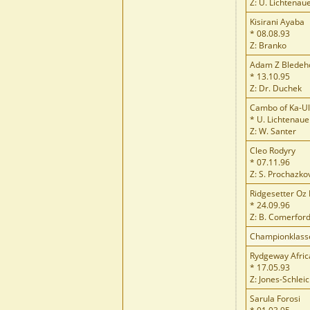
Z: U. Lichtenau
Kisirani Ayaba
* 08.08.93
Z: Branko
Adam Z Bledeho
* 13.10.95
Z: Dr. Duchek
Cambo of Ka-Ul-
* U. Lichtenaue
Z: W. Santer
Cleo Rodyry
* 07.11.96
Z: S. Prochazko
Ridgesetter Oz
* 24.09.96
Z: B. Comerfor
Championklass
Rydgeway Afric
* 17.05.93
Z: Jones-Schlei
Sarula Forosi