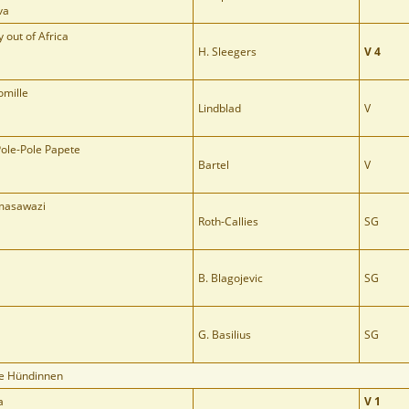
va
 out of Africa
H. Sleegers
V 4
omille
Lindblad
V
ole-Pole Papete
Bartel
V
amasawazi
Roth-Callies
SG
B. Blagojevic
SG
G. Basilius
SG
e Hündinnen
a
V 1