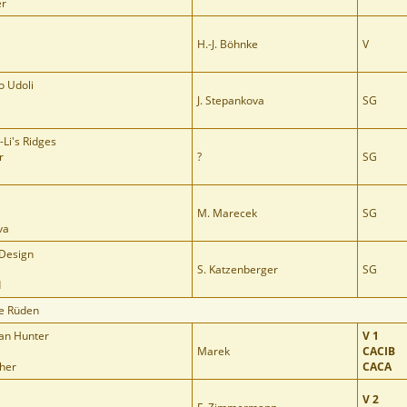
er
H.-J. Böhnke
V
 Udoli
J. Stepankova
SG
Li's Ridges
r
?
SG
M. Marecek
SG
va
 Design
S. Katzenberger
SG
d
e Rüden
an Hunter
V 1
Marek
CACIB
cher
CACA
V 2