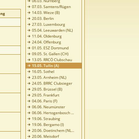
06.03. Nürnberg
07.03. Samtens/Rügen
14.03. Wieze (B)
ung
20.03. Berlin
27.03. Luxembourg
05.04. Leeuwarden (NL)
11.04. Oldenburg
24.04. Offenburg
01.05. ESZ Dortmund
09.05. St. Gallen (CH)
13.05. RRCÖ Clubschau
15.05. Tulln (A)
16.05. Sothel
23.05. Arnheim (NL)
24.05. BRRC Clubsieger
29.05. Brüssel (B)
29.05. Frankfurt
04.06. Paris (F)
06.06. Neumünster
06.06. Hertogenbosch ...
19.06. Straubing
19.06. Bergamo (I)
20.06. Doetinchem (NL...
20.06. Meisdorf