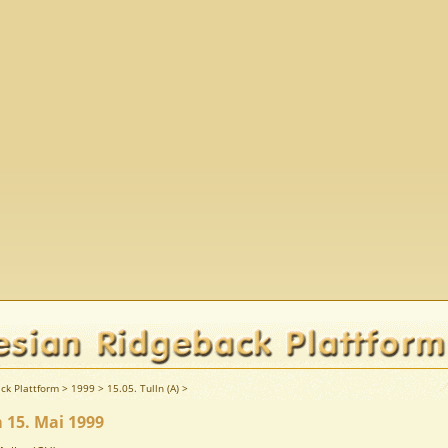
ck Plattform
>
1999
>
15.05. Tulln (A)
>
m 15. Mai 1999