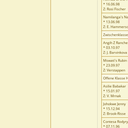
* 16.06.98
Z: Rosi Fischer
Namilanga's N
* 13.06.98
Z: E. Hammers
Zwischenklass
Angih Z Ranche
* 03.10.97
Z: J. Barvinkova
Mswati's Rubin 
* 23.09.97
Z: Verstappen
Offene Klasse 
Asilie Babakar
* 15.01.97
Z: V. Mrnak
Johokwe Jenny
* 15.12.94
Z: Brook-Risse
Contesa Rodyry
* 07.11.96