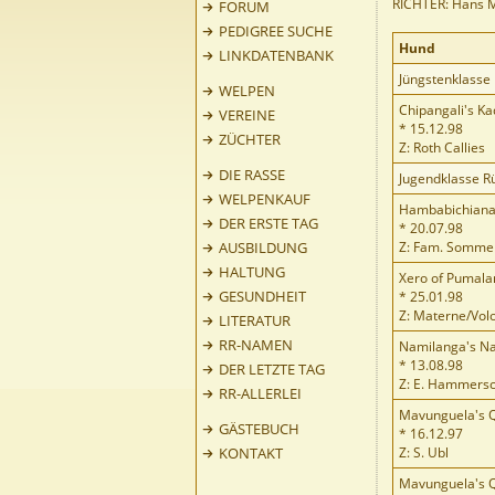
RICHTER: Hans M
FORUM
PEDIGREE SUCHE
Hund
LINKDATENBANK
Jüngstenklasse
WELPEN
Chipangali's Ka
VEREINE
* 15.12.98
ZÜCHTER
Z: Roth Callies
DIE RASSE
Jugendklasse R
WELPENKAUF
Hambabichiana
DER ERSTE TAG
* 20.07.98
AUSBILDUNG
Z: Fam. Somme
HALTUNG
Xero of Pumal
GESUNDHEIT
* 25.01.98
Z: Materne/Vol
LITERATUR
RR-NAMEN
Namilanga's N
* 13.08.98
DER LETZTE TAG
Z: E. Hammers
RR-ALLERLEI
Mavunguela's Q
GÄSTEBUCH
* 16.12.97
KONTAKT
Z: S. Ubl
Mavunguela's Q