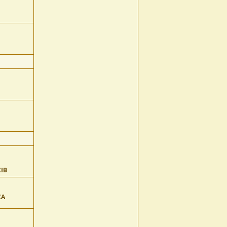
CIB
CA