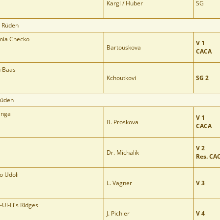
Kargl / Huber
SG
e Rüden
ia Checko
V 1
Bartouskova
CACA
u Baas
Kchoutkovi
SG 2
Rüden
anga
V 1
B. Proskova
CACA
V 2
Dr. Michalik
Res. CA
o Udoli
L. Vagner
V 3
Ul-Li's Ridges
J. Pichler
V 4