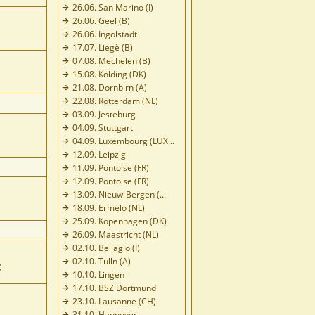
26.06. San Marino (I)
26.06. Geel (B)
26.06. Ingolstadt
17.07. Liegè (B)
07.08. Mechelen (B)
15.08. Kolding (DK)
21.08. Dornbirn (A)
22.08. Rotterdam (NL)
03.09. Jesteburg
04.09. Stuttgart
04.09. Luxembourg (LUX...
12.09. Leipzig
11.09. Pontoise (FR)
12.09. Pontoise (FR)
13.09. Nieuw-Bergen (...
18.09. Ermelo (NL)
25.09. Kopenhagen (DK)
26.09. Maastricht (NL)
02.10. Bellagio (I)
02.10. Tulln (A)
C
10.10. Lingen
17.10. BSZ Dortmund
23.10. Lausanne (CH)
31.10. Hannover