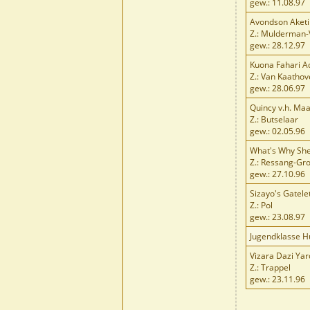
gew.: 11.08.97
Avondson Aketi 
Z.: Mulderman-
gew.: 28.12.97
Kuona Fahari A
Z.: Van Kaatho
gew.: 28.06.97
Quincy v.h. Maa
Z.: Butselaar
gew.: 02.05.96
What's Why She 
Z.: Ressang-G
gew.: 27.10.96
Sizayo's Gatel
Z.: Pol
gew.: 23.08.97
Jugendklasse 
Vizara Dazi Ya
Z.: Trappel
gew.: 23.11.96