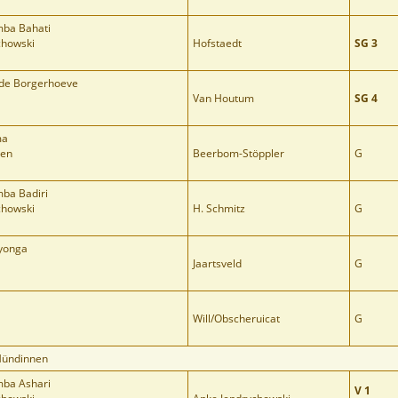
mba Bahati
chowski
Hofstaedt
SG 3
 de Borgerhoeve
Van Houtum
SG 4
ma
ren
Beerbom-Stöppler
G
ba Badiri
chowski
H. Schmitz
G
yonga
Jaartsveld
G
Will/Obscheruicat
G
Hündinnen
mba Ashari
V 1