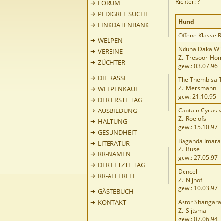
Richter: ?
FORUM
PEDIGREE SUCHE
Hund
LINKDATENBANK
Offene Klasse 
WELPEN
Nduna Daka Wir
VEREINE
Z.: Tresoor-Ho
ZÜCHTER
gew.: 03.07.96
DIE RASSE
The Thembisa T
Z.: Mersmann
WELPENKAUF
gew: 21.10.95
DER ERSTE TAG
AUSBILDUNG
Captain Cycas v
Z.: Roelofs
HALTUNG
gew.: 15.10.97
GESUNDHEIT
Baganda Imara 
LITERATUR
Z.: Buse
RR-NAMEN
gew.: 27.05.97
DER LETZTE TAG
Dencel
RR-ALLERLEI
Z.: Nijhof
gew.: 10.03.97
GÄSTEBUCH
KONTAKT
Astor Shangara
Z.: Sijtsma
gew.: 07.06.94