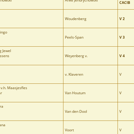
chowski
Anke Jendrychowski
CACIB
Woudenberg
V 2
cingo
Peels-Span
V 3
g Jewel
nssens
Weyenberg v.
V 4
v. Klaveren
V
v.h. Maasjesfles
ar
Van Houtum
V
ra
Van den Dool
V
ana
Voort
V