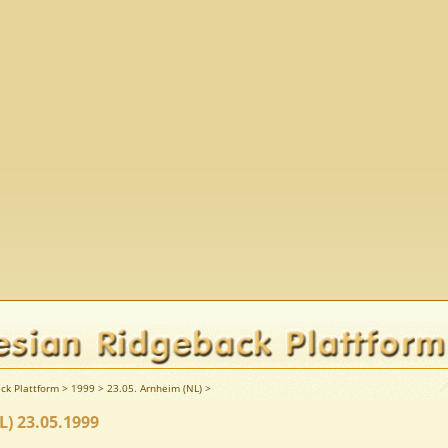
ck Plattform
>
1999
>
23.05. Arnheim (NL)
>
) 23.05.1999