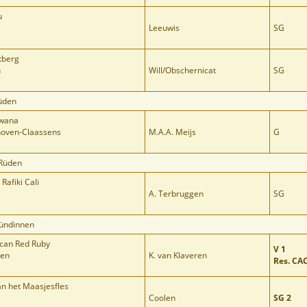
u
Leeuwis
SG
tberg
n
Will/Obschernicat
SG
üden
Bwana
thoven-Claassens
M.A.A. Meijs
G
 Rüden
Rafiki Cali
A. Terbruggen
SG
Hündinnen
ican Red Ruby
V 1
ren
K. van Klaveren
Res. CA
n het Maasjesfles
Coolen
SG 2