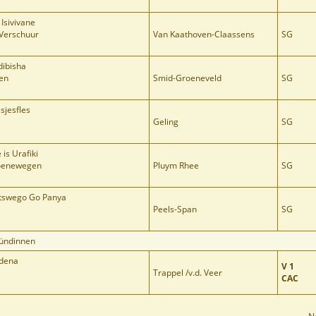
Isivivane
Verschuur
Van Kaathoven-Claassens
SG
dibisha
ven
Smid-Groeneveld
SG
sjesfles
Geling
SG
is Urafiki
roenewegen
Pluym Rhee
SG
etswego Go Panya
Peels-Span
SG
Hündinnen
rdena
V 1
Trappel /v.d. Veer
CAC