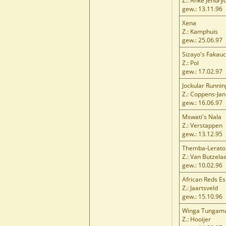
Z.: Anke Jendry
gew.: 13.11.96
Xena
Z.: Kamphuis
gew.: 25.06.97
Sizayo's Fakau
Z.: Pol
gew.: 17.02.97
Jockular Runnin
Z.: Coppens-Ja
gew.: 16.06.97
Mswati's Nala
Z.: Verstappen
gew.: 13.12.95
Themba-Lerato 
Z.: Van Butzela
gew.: 10.02.96
African Reds Es
Z.: Jaartsveld
gew.: 15.10.96
Winga Tungam
Z.: Hooijer