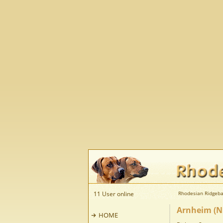
11 User online
Rhodesian Ridgeba
Arnheim (NL
HOME