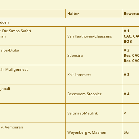
Halter
Bewert
Rüden
 Die Simba Safari
V 1
man
Van Kaathoven-Claassens
CAC, CA
BOB
siba-Diuba
V 2
Stienstra
Res. CA
Res. CA
.h. Mulligennest
Kok-Lammers
V 3
Jabali
Beerboom-Stöppler
V 4
Veltmaat-Meulink
V
 v. Aemburen
Weyenberg v. Maanen
SG