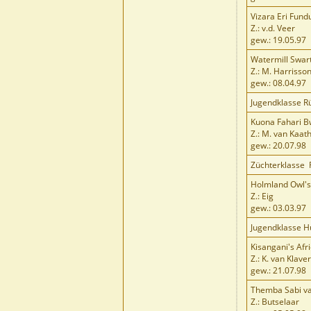
Vizara Eri Fund
Z.: v.d. Veer
gew.: 19.05.97
Watermill Swar
Z.: M. Harrisso
gew.: 08.04.97
Jugendklasse R
Kuona Fahari 
Z.: M. van Kaa
gew.: 20.07.98
Züchterklasse
Holmland Owl's 
Z.: Eig
gew.: 03.03.97
Jugendklasse 
Kisangani's Afr
Z.: K. van Klave
gew.: 21.07.98
Themba Sabi va
Z.: Butselaar