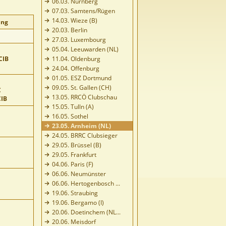
06.03. Nürnberg
07.03. Samtens/Rügen
14.03. Wieze (B)
ung
20.03. Berlin
27.03. Luxembourg
05.04. Leeuwarden (NL)
CIB
11.04. Oldenburg
24.04. Offenburg
01.05. ESZ Dortmund
09.05. St. Gallen (CH)
C
13.05. RRCÖ Clubschau
CIB
15.05. Tulln (A)
16.05. Sothel
23.05. Arnheim (NL)
24.05. BRRC Clubsieger
29.05. Brüssel (B)
29.05. Frankfurt
04.06. Paris (F)
06.06. Neumünster
06.06. Hertogenbosch ...
19.06. Straubing
19.06. Bergamo (I)
20.06. Doetinchem (NL...
20.06. Meisdorf