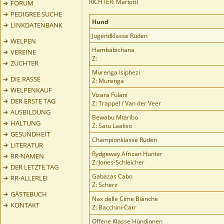
RICHTER: Mariotti
FORUM
PEDIGREE SUCHE
Hund
LINKDATENBANK
Jugendklasse Rüden
WELPEN
Hambabichana
VEREINE
Z:
ZÜCHTER
Murenga Isiphezi
DIE RASSE
Z: Murenga
WELPENKAUF
Vizara Fulani
DER ERSTE TAG
Z: Trappel / Van der Veer
AUSBILDUNG
Bewabu Mtaribo
HALTUNG
Z: Satu Laakso
GESUNDHEIT
Championklasse Rüden
LITERATUR
Rydgeway African Hunter
RR-NAMEN
Z: Jones-Schleicher
DER LETZTE TAG
Gabazas Cabo
RR-ALLERLEI
Z: Scherz
GÄSTEBUCH
Nax delle Cime Bianche
KONTAKT
Z: Bacchini-Carr
Offene Klasse Hündinnen