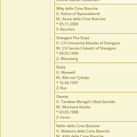
Wiky delle Cime Bianche
V.: Kobus of Nyassalaland
M.: Xenia delle Cime Bianche
* 05.11.2000
Z: Bacchini
Shangani Pea Doya
V.: CH Umvutcha Matobo of Shangani
M.: CH Sarula Chikadzi of Shangani
* 09.05.1999
Z.: Blumberg
Ntola
V.: Maxwell
M.: Bibi von Tjolotjo
* 16.06.1997
Z: Bus
Owana
V.: Tandiwe Merigal's Mad Gamble
M.: Mushana Kasika
* 03.05.1998
Z: Feron
Nefer delle Cime Bianche
V.: Makamo delle Cime Bianche
M.: Kililli delle Cime Bianche