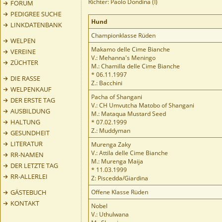
Richter: Paolo Dondina (I)
FORUM
PEDIGREE SUCHE
Hund
LINKDATENBANK
Championklasse Rüden
WELPEN
Makamo delle Cime Bianche
VEREINE
V.: Mehanna's Meningo
ZÜCHTER
M.: Chamilla delle Cime Bianche
* 06.11.1997
DIE RASSE
Z.: Bacchini
WELPENKAUF
Pacha of Shangani
DER ERSTE TAG
V.: CH Umvutcha Matobo of Shangani
AUSBILDUNG
M.: Mataqua Mustard Seed
HALTUNG
* 07.02.1999
Z.: Muddyman
GESUNDHEIT
LITERATUR
Murenga Zaky
V.: Attila delle Cime Bianche
RR-NAMEN
M.: Murenga Maija
DER LETZTE TAG
* 11.03.1999
RR-ALLERLEI
Z: Piscedda/Giardina
GÄSTEBUCH
Offene Klasse Rüden
KONTAKT
Nobel
V.: Uthulwana