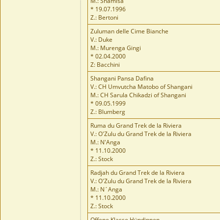
M.: Shamisa
* 19.07.1996
Z.: Bertoni
Zuluman delle Cime Bianche
V.: Duke
M.: Murenga Gingi
* 02.04.2000
Z: Bacchini
Shangani Pansa Dafina
V.: CH Umvutcha Matobo of Shangani
M.: CH Sarula Chikadzi of Shangani
* 09.05.1999
Z.: Blumberg
Ruma du Grand Trek de la Riviera
V.: O'Zulu du Grand Trek de la Riviera
M.: N'Anga
* 11.10.2000
Z.: Stock
Radjah du Grand Trek de la Riviera
V.: O'Zulu du Grand Trek de la Riviera
M.: N´Anga
* 11.10.2000
Z.: Stock
Offene Klasse Hündinnen