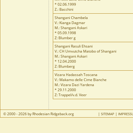
* 02.06.1999
Z.: Bacchini
Shangani Chambela
V.: Kianga Dagmar
M.: Shangani Askari
* 05.09.1998
Z: Blumber g
Shangani Rasuli Ehsani
V.: CH Umvutcha Matobo of Shangani
M.: Shangani Askari
* 12.04.2000
Z: Blumberg
Vizara Hadassah Toscana
V.: Makamo delle Cime Bianche
M.: Vizara Dazi Yardena
* 29.11.2000
Z: Trappel/v.d. Veer
© 2000 - 2026 by Rhodesian Ridgeback.org
|
|
SITEMAP
IMPRESS