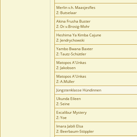
Merlin v.h. Maasjesfles
Z: Butselaar
Akina Frusha Buster
Z: Dr.v.Brosig-Mohr
Heshima Ya Kimba Cajune
Z: Jendrychowski
Yambo Bwana Baxter
Z: Tautz-Schüttler
Matopos A'Unkas
Z: Jakobsen
Matopos A'Unkas
Z: A.Müller
Jüngstenklasse Hündinnen
Ukunda Eileen
Z: Seine
Excalibur Mystery
Z: Yoe
Imara Jabili Elsa
Z: Beerbaum-Stöppler