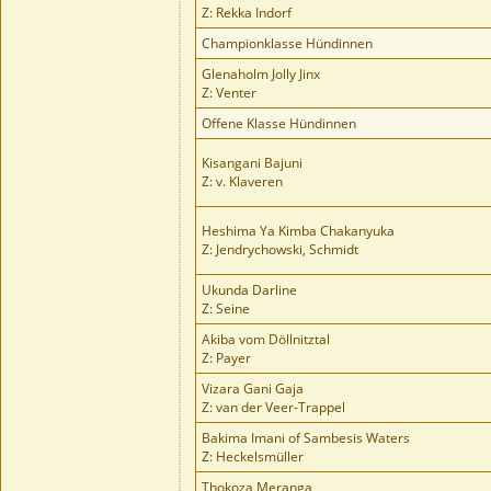
Z: Rekka Indorf
Championklasse Hündinnen
Glenaholm Jolly Jinx
Z: Venter
Offene Klasse Hündinnen
Kisangani Bajuni
Z: v. Klaveren
Heshima Ya Kimba Chakanyuka
Z: Jendrychowski, Schmidt
Ukunda Darline
Z: Seine
Akiba vom Döllnitztal
Z: Payer
Vizara Gani Gaja
Z: van der Veer-Trappel
Bakima Imani of Sambesis Waters
Z: Heckelsmüller
Thokoza Meranga