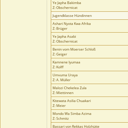
Ye Japha Bakimba
Z: Obschernicat
Jugendklasse Hündinnen
Ashari Nyota Kwa Afrika
Z: Brüger
Ye Japha Asabi
Z: Obschernicat
Benin vom Moerser Schloß
Z: Geiger
Kamnene Iyumaa
Z: Kolff
Umvuma Uraya
Z: A. Müller
Malozi Chekelea Zula
Z: Miettinnen
Kitewata Asilia Chuakari
Z: Meier
Mondo Wa Simba Azima
Z: Schmitz
Bassari von Rekkas Holzhütte