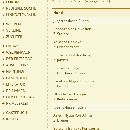
Richter: Jean Pierrre Achtergael (BE)
FORUM
PEDIGREE SUCHE
Hund
LINKDATENBANK
Jüngstenklasse Rüden
WELPEN
Baconga von Helvesiek
VEREINE
Z: Steinke
ZÜCHTER
Ye Japha Banjoko
DIE RASSE
Z: Obschernicat
WELPENKAUF
Ehrensoldhof Ben Krüger
DER ERSTE TAG
Z: Jansen
AUSBILDUNG
Imara Jabili Edgar
HALTUNG
Z: Beerbaum-Stöppler
GESUNDHEIT
Excalibur Magic Umvuma
LITERATUR
Z: Pat Poe
RR-NAMEN
Ukunda Earl George
DER LETZTE TAG
Z: Kiefer-Seine
RR-ALLERLEI
Jugendklasse Rüden
GÄSTEBUCH
Askari Nyota Kwa Afrika
KONTAKT
Z: Brüger
Ye Japha Banjoko Kendzorra