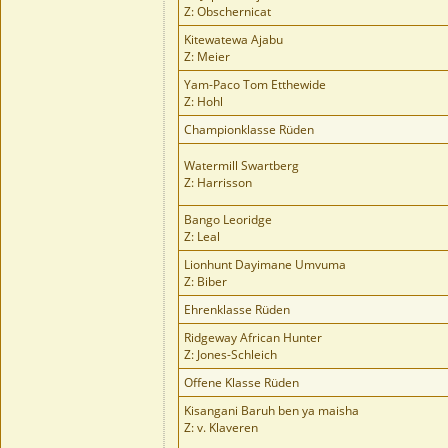
Z: Obschernicat
Kitewatewa Ajabu
Z: Meier
Yam-Paco Tom Etthewide
Z: Hohl
Championklasse Rüden
Watermill Swartberg
Z: Harrisson
Bango Leoridge
Z: Leal
Lionhunt Dayimane Umvuma
Z: Biber
Ehrenklasse Rüden
Ridgeway African Hunter
Z: Jones-Schleich
Offene Klasse Rüden
Kisangani Baruh ben ya maisha
Z: v. Klaveren