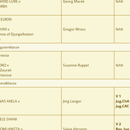
HAND LUKE x
Georg Marek
fehlt
AMBA
 ELRON
IVI x
Gregor Mrass
fehlt
na of Djungelkatten
a
ngstenklasse
anesia
OKO x
Susanne Ruppel
fehlt
 Zaurak
riasova
gendklasse
V 1
AS AKELA x
Jörg Langer
Jug.ChA
Jug.CAC
LE SHANI
V 2
OMI HINTZA x
Sylvia Altrogge
Res. Jug