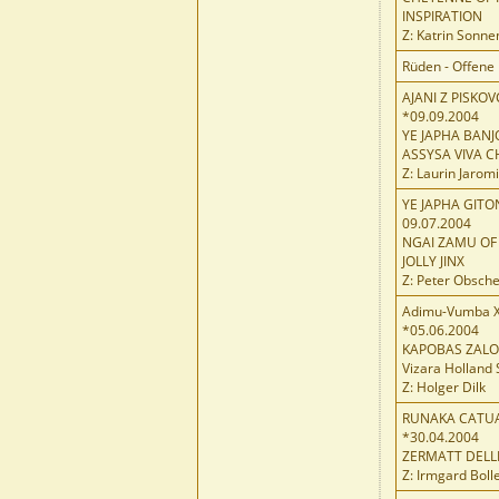
INSPIRATION
Z: Katrin Sonn
Rüden - Offene
AJANI Z PISKO
*09.09.2004
YE JAPHA BANJ
ASSYSA VIVA C
Z: Laurin Jaromi
YE JAPHA GIT
09.07.2004
NGAI ZAMU OF
JOLLY JINX
Z: Peter Obsche
Adimu-Vumba Xa
*05.06.2004
KAPOBAS ZALO
Vizara Holland 
Z: Holger Dilk
RUNAKA CATUA
*30.04.2004
ZERMATT DELL
Z: Irmgard Boll