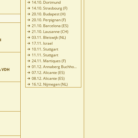
14.10. Dortmund
14.10. Strasbourg (F)
20.10. Budapest (H)
20.10. Perpignan (F)
21.10. Barcelona (ES)
21.10. Lausanne (CH)
03.11. Bleiswijk (NL)
H
17.11. Israel
10.11. Stuttgart
11.11. Stuttgart
24.11. Martiques (F)
01.12. Annaberg Buchho...
A VDH
07.12. Alicante (ES)
08.12. Alicante (ES)
16.12. Nijmegen (NL)