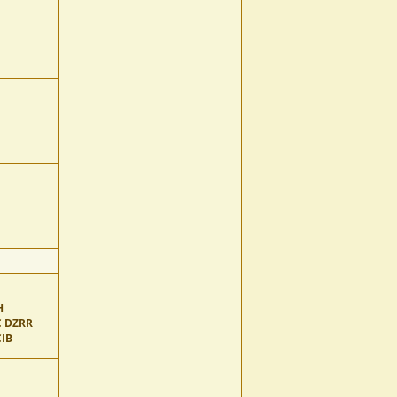
H
C DZRR
CIB