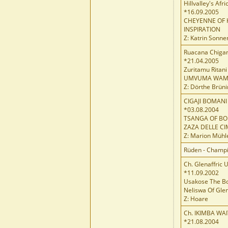
Hillvalley's Afr
*16.09.2005
CHEYENNE OF K
INSPIRATION
Z: Katrin Sonn
Ruacana Chigan
*21.04.2005
Zuritamu Ritani
UMVUMA WAM
Z: Dörthe Brün
CIGAJI BOMANI
*03.08.2004
TSANGA OF BO
ZAZA DELLE C
Z: Marion Mühl
Rüden - Champ
Ch. Glenaffric 
*11.09.2002
Usakose The Bo
Neliswa Of Glen
Z: Hoare
Ch. IKIMBA WA
*21.08.2004