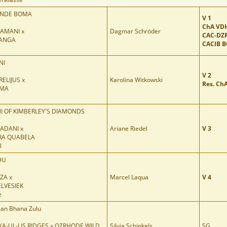
NDE BOMA
V 1
ChA VD
KAMANI x
Dagmar Schröder
CAC-DZ
ANGA
CACIB 
NI
V 2
ELIJUS x
Karolina Witkowski
Res. Ch
IMA
I OF KIMBERLEY'S DIAMONDS
ADANI x
Ariane Riedel
V 3
RA QUABELA
l
DU
ZA x
Marcel Laqua
V 4
LVESIEK
z
ican Bhana Zulu
A-UL-LIS RIDGES x OZRHODE WILD
Silvia Schinkels
SG