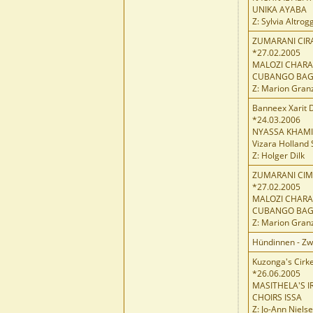
UNIKA AYABA
Z: Sylvia Altrog
ZUMARANI CIR
*27.02.2005
MALOZI CHARA
CUBANGO BAG
Z: Marion Gran
Banneex Xarit 
*24.03.2006
NYASSA KHAMI
Vizara Holland 
Z: Holger Dilk
ZUMARANI CI
*27.02.2005
MALOZI CHARA
CUBANGO BAG
Z: Marion Gran
Hündinnen - Zw
Kuzonga's Cirke
*26.06.2005
MASITHELA'S I
CHOIRS ISSA
Z: Jo-Ann Niels