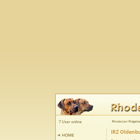
7 User online
Rhodesian Ridgeba
IRZ Oldenbu
HOME