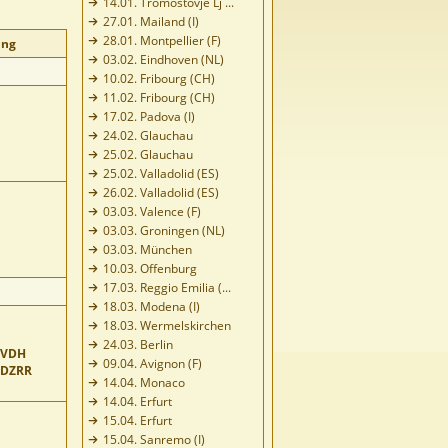
14.01. Tromostovje Lj ...
27.01. Mailand (I)
28.01. Montpellier (F)
ung
03.02. Eindhoven (NL)
10.02. Fribourg (CH)
11.02. Fribourg (CH)
17.02. Padova (I)
24.02. Glauchau
25.02. Glauchau
25.02. Valladolid (ES)
26.02. Valladolid (ES)
03.03. Valence (F)
03.03. Groningen (NL)
03.03. München
10.03. Offenburg
17.03. Reggio Emilia (...
18.03. Modena (I)
18.03. Wermelskirchen
24.03. Berlin
 VDH
09.04. Avignon (F)
 DZRR
14.04. Monaco
14.04. Erfurt
15.04. Erfurt
15.04. Sanremo (I)