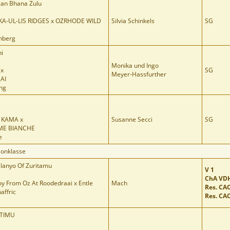
ican Bhana Zulu
A-UL-LIS RIDGES x OZRHODE WILD
Silvia Schinkels
SG
enberg
i
Monika und Ingo
 x
SG
Meyer-Hassfurther
AI
ing
 KAMA x
Susanne Secci
SG
IME BIANCHE
e
ionklasse
Ulanyo Of Zuritamu
V 1
ChA VD
y From Oz At Roodedraai x Entle
Mach
Res. CA
affric
Res. CA
ITIMU