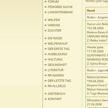
Richter: John Si
FORUM
PEDIGREE SUCHE
Hund
LINKDATENBANK
Rüden - Jüngst
WELPEN
Harun von Rekk
VEREINE
*02.08.2006
ZÜCHTER
Bukavu-Bawu Ka
UMVUMA WAN
DIE RASSE
Z: Rekka Indorf
WELPENKAUF
Aleeke Ijaba
DER ERSTE TAG
*17.09.2006
AUSBILDUNG
GUNTHWAITE 
HALTUNG
MAIRANGI FEN
Z: Sylvia Braun
GESUNDHEIT
LITERATUR
Rüden - Jugend
RR-NAMEN
Malozi Jamboni
DER LETZTE TAG
*09.04.2006
Kinyemi Fora C
RR-ALLERLEI
Malozi Fahami
GÄSTEBUCH
Z: Tuija Miettin
KONTAKT
Mhondoro Gara
21.04.2006