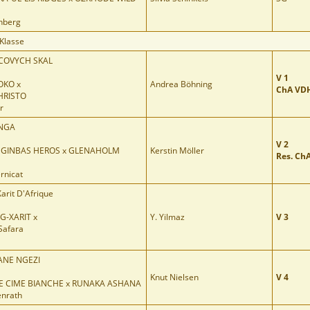
enberg
 Klasse
VCOVYCH SKAL
V 1
OKO x
Andrea Böhning
ChA VD
HRISTO
r
ONGA
V 2
 GINBAS HEROS x GLENAHOLM
Kerstin Möller
Res. Ch
rnicat
rit D'Afrique
G-XARIT x
Y. Yilmaz
V 3
Safara
NE NGEZI
Knut Nielsen
V 4
E CIME BIANCHE x RUNAKA ASHANA
enrath