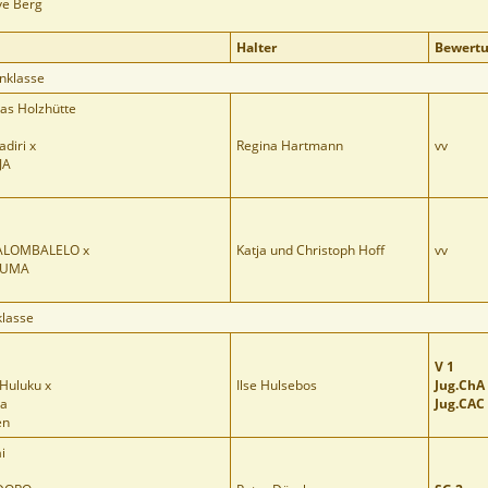
gve Berg
Halter
Bewert
enklasse
as Holzhütte
diri x
Regina Hartmann
vv
JA
ALOMBALELO x
Katja und Christoph Hoff
vv
JUMA
klasse
V 1
'Huluku x
Ilse Hulsebos
Jug.ChA
ka
Jug.CAC
en
i