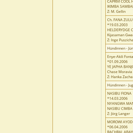
CAPRIVI COOL 
IKIMBA SAMB
Z: M. Gellin
Ch. FANA ZULU
*19.03.2003
HELDERYDGE CH
Kijasaman Gwan
Z: Inge Puszich
Hündinnen - Jü
Enye-Akili Font
*01.09.2006
YE JAPHA BANJ
Chase Moravia
Z: Hanka Zacha
Hündinnen - Ju
NASIBU FIONA
*14.03.2006
NYANGWA MAN
NASIBU CIMBA
Z: Jörg Langer
MOROWI AYODE
*06.04.2006
RACHRAL ABAY