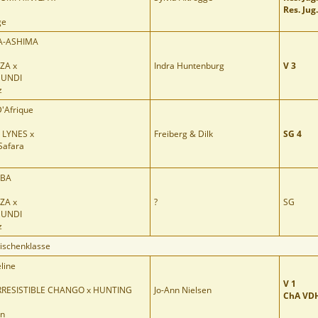
Res. Jug
ge
A-ASHIMA
ZA x
Indra Huntenburg
V 3
UNDI
z
D'Afrique
 LYNES x
Freiberg & Dilk
SG 4
Safara
MBA
ZA x
?
SG
UNDI
z
ischenklasse
line
V 1
RRESISTIBLE CHANGO x HUNTING
Jo-Ann Nielsen
ChA VD
en