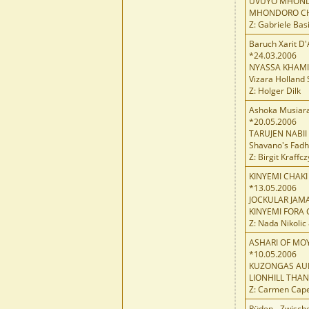
UVUYO MHOND
MHONDORO CH
Z: Gabriele Basi
Baruch Xarit D'
*24.03.2006
NYASSA KHAMI
Vizara Holland 
Z: Holger Dilk
Ashoka Musiar
*20.05.2006
TARUJEN NABII 
Shavano's Fadhil
Z: Birgit Kraffcz
KINYEMI CHAKI 
*13.05.2006
JOCKULAR JAM
KINYEMI FORA 
Z: Nada Nikoli
ASHARI OF MO
*10.05.2006
KUZONGAS AUR
LIONHILL THA
Z: Carmen Cap
Rüden - Zwisch