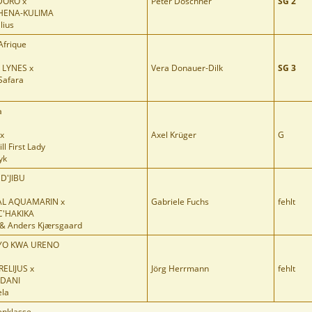
ORO x
Peter Döschner
SG 2
ENA-KULIMA
lius
Afrique
 LYNES x
Vera Donauer-Dilk
SG 3
Safara
a
x
Axel Krüger
G
l First Lady
yk
D'JIBU
AL AQUAMARIN x
Gabriele Fuchs
fehlt
C'HAKIKA
c & Anders Kjærsgaard
YO KWA URENO
ELIJUS x
Jörg Herrmann
fehlt
NDANI
ela
enklasse