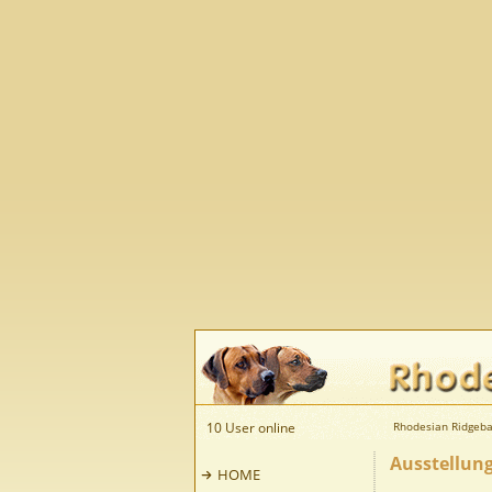
10 User online
Rhodesian Ridgeba
Ausstellung
HOME