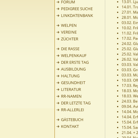
FORUM
13.01. Lju
14.01. Tr
PEDIGREE SUCHE
27.01. Ma
LINKDATENBANK
28.01. Mo
03.02. Ei
WELPEN
10.02. Fr
VEREINE
11.02. Fr
17.02. Pa
ZÜCHTER
24.02. G
DIE RASSE
25.02. G
25.02. Val
WELPENKAUF
26.02. Val
DER ERSTE TAG
03.03. Va
AUSBILDUNG
03.03. Gr
03.03. M
HALTUNG
10.03. Of
GESUNDHEIT
17.03. Reg
LITERATUR
18.03. Mo
RR-NAMEN
18.03. W
24.03. Be
DER LETZTE TAG
09.04. Av
RR-ALLERLEI
14.04. M
14.04. Er
GÄSTEBUCH
15.04. Er
KONTAKT
15.04. Sa
21.04. + 
29.04. Nap