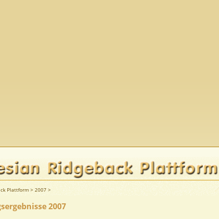
ck Plattform
>
2007
>
sergebnisse 2007