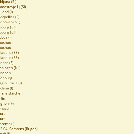
bljana (SI)
omostovje Lj (SI)
iland (I)
ntpellier (F)
ndhoven (NL)
ibourg (CH)
ibourg (CH)
dova (I)
lauchau
lauchau
ladolid (ES)
ladolid (ES)
lence (F)
oningen (NL)
ünchen
fenburg
gio Emilia (I)
dena (I)
ermelskirchen
rlin
ignon (F)
onaco
furt
furt
nremo (I)
22.04. Samtens (Rügen)
oli (I)