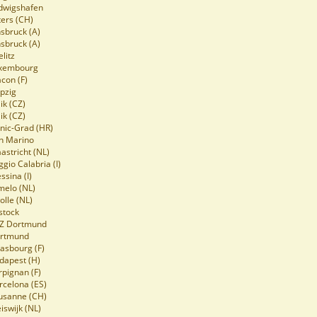
udwigshafen
ters (CH)
nsbruck (A)
nsbruck (A)
litz
uxembourg
con (F)
ipzig
ik (CZ)
ik (CZ)
anic-Grad (HR)
an Marino
astricht (NL)
ggio Calabria (I)
ssina (I)
melo (NL)
olle (NL)
stock
SZ Dortmund
ortmund
rasbourg (F)
dapest (H)
rpignan (F)
rcelona (ES)
ausanne (CH)
iswijk (NL)