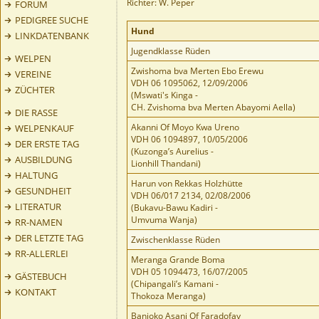
Richter: W. Peper
FORUM
PEDIGREE SUCHE
Hund
LINKDATENBANK
Jugendklasse Rüden
WELPEN
Zwishoma bva Merten Ebo Erewu
VEREINE
VDH 06 1095062, 12/09/2006
ZÜCHTER
(Mswati's Kinga -
CH. Zvishoma bva Merten Abayomi Aella)
DIE RASSE
Akanni Of Moyo Kwa Ureno
WELPENKAUF
VDH 06 1094897, 10/05/2006
DER ERSTE TAG
(Kuzonga’s Aurelius -
AUSBILDUNG
Lionhill Thandani)
HALTUNG
Harun von Rekkas Holzhütte
GESUNDHEIT
VDH 06/017 2134, 02/08/2006
LITERATUR
(Bukavu-Bawu Kadiri -
Umvuma Wanja)
RR-NAMEN
DER LETZTE TAG
Zwischenklasse Rüden
RR-ALLERLEI
Meranga Grande Boma
VDH 05 1094473, 16/07/2005
GÄSTEBUCH
(Chipangali’s Kamani -
KONTAKT
Thokoza Meranga)
Banjoko Asani Of Faradofay