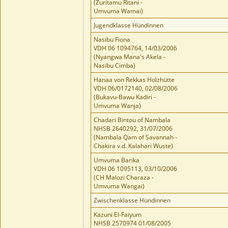
(Zuritamu Ritani -
Umvuma Wamai)
Jugendklasse Hündinnen
Nasibu Fiona
VDH 06 1094764, 14/03/2006
(Nyangwa Mana's Akela -
Nasibu Cimba)
Hanaa von Rekkas Holzhütte
VDH 06/0172140, 02/08/2006
(Bukavu-Bawu Kadiri -
Umvuma Wanja)
Chadari Bintou of Nambala
NHSB 2640292, 31/07/2006
(Nambala Qam of Savannah -
Chakira v.d. Kalahari Wuste)
Umvuma Barika
VDH 06 1095113, 03/10/2006
(CH Malozi Charaza -
Umvuma Wangai)
Zwischenklasse Hündinnen
Kazuni El-Faiyum
NHSB 2570974 01/08/2005