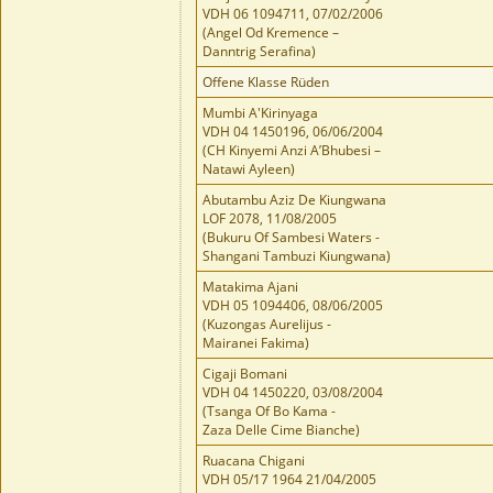
VDH 06 1094711, 07/02/2006
(Angel Od Kremence –
Danntrig Serafina)
Offene Klasse Rüden
Mumbi A'Kirinyaga
VDH 04 1450196, 06/06/2004
(CH Kinyemi Anzi A’Bhubesi –
Natawi Ayleen)
Abutambu Aziz De Kiungwana
LOF 2078, 11/08/2005
(Bukuru Of Sambesi Waters -
Shangani Tambuzi Kiungwana)
Matakima Ajani
VDH 05 1094406, 08/06/2005
(Kuzongas Aurelijus -
Mairanei Fakima)
Cigaji Bomani
VDH 04 1450220, 03/08/2004
(Tsanga Of Bo Kama -
Zaza Delle Cime Bianche)
Ruacana Chigani
VDH 05/17 1964 21/04/2005