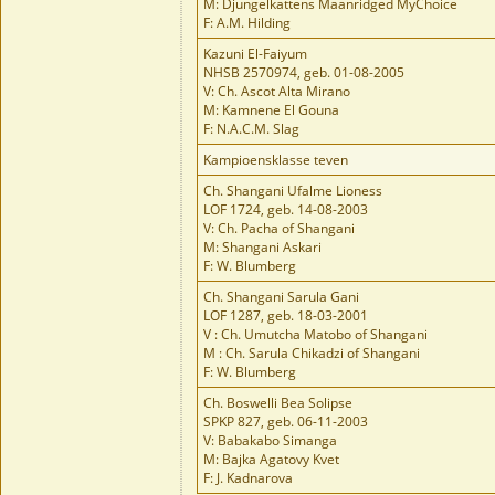
M: Djungelkattens Maanridged MyChoice
F: A.M. Hilding
Kazuni El-Faiyum
NHSB 2570974, geb. 01-08-2005
V: Ch. Ascot Alta Mirano
M: Kamnene El Gouna
F: N.A.C.M. Slag
Kampioensklasse teven
Ch. Shangani Ufalme Lioness
LOF 1724, geb. 14-08-2003
V: Ch. Pacha of Shangani
M: Shangani Askari
F: W. Blumberg
Ch. Shangani Sarula Gani
LOF 1287, geb. 18-03-2001
V : Ch. Umutcha Matobo of Shangani
M : Ch. Sarula Chikadzi of Shangani
F: W. Blumberg
Ch. Boswelli Bea Solipse
SPKP 827, geb. 06-11-2003
V: Babakabo Simanga
M: Bajka Agatovy Kvet
F: J. Kadnarova