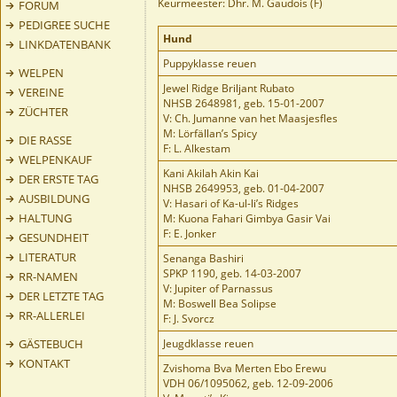
Keurmeester: Dhr. M. Gaudois (F)
FORUM
PEDIGREE SUCHE
Hund
LINKDATENBANK
Puppyklasse reuen
WELPEN
Jewel Ridge Briljant Rubato
VEREINE
NHSB 2648981, geb. 15-01-2007
ZÜCHTER
V: Ch. Jumanne van het Maasjesfles
M: Lörfällan’s Spicy
DIE RASSE
F: L. Alkestam
WELPENKAUF
Kani Akilah Akin Kai
DER ERSTE TAG
NHSB 2649953, geb. 01-04-2007
AUSBILDUNG
V: Hasari of Ka-ul-li’s Ridges
HALTUNG
M: Kuona Fahari Gimbya Gasir Vai
F: E. Jonker
GESUNDHEIT
LITERATUR
Senanga Bashiri
SPKP 1190, geb. 14-03-2007
RR-NAMEN
V: Jupiter of Parnassus
DER LETZTE TAG
M: Boswell Bea Solipse
RR-ALLERLEI
F: J. Svorcz
GÄSTEBUCH
Jeugdklasse reuen
KONTAKT
Zvishoma Bva Merten Ebo Erewu
VDH 06/1095062, geb. 12-09-2006