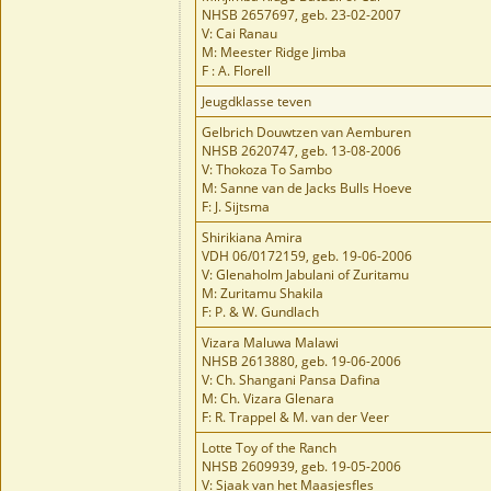
NHSB 2657697, geb. 23-02-2007
V: Cai Ranau
M: Meester Ridge Jimba
F : A. Florell
Jeugdklasse teven
Gelbrich Douwtzen van Aemburen
NHSB 2620747, geb. 13-08-2006
V: Thokoza To Sambo
M: Sanne van de Jacks Bulls Hoeve
F: J. Sijtsma
Shirikiana Amira
VDH 06/0172159, geb. 19-06-2006
V: Glenaholm Jabulani of Zuritamu
M: Zuritamu Shakila
F: P. & W. Gundlach
Vizara Maluwa Malawi
NHSB 2613880, geb. 19-06-2006
V: Ch. Shangani Pansa Dafina
M: Ch. Vizara Glenara
F: R. Trappel & M. van der Veer
Lotte Toy of the Ranch
NHSB 2609939, geb. 19-05-2006
V: Sjaak van het Maasjesfles