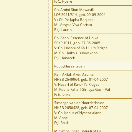
F: C. Hoare
Ch. Amini-Sion-Mawasili
LOF 2051/314, geb. 09-09-2004
V : Ch. Ye Japha Banjoko
M : Assysa Viva Christo
F : J. Laurin
Ch. Asani Essence of Haika
SPKP 1011, geb. 27-06-2005
V: Ch. Hasani of Ka-Ul-Li’s Ridges
M: Ch. Haika z Lukovskeho
F: J. Hanacek
Puppyklasse teven
Kani Akilah Aketi Azuma
NHSB 2649964, geb. 01-04-2007
V: Hasari of Ka-ul-li’s Ridges
M: Kuona Fahari Gimbya Gasir Vai
F: E. Jonker
Simanga van de Noorderheide
NHSB 2650428, geb. 07-04-2007
V: Ch. Kobus of Nyassalaland
M: Anne
F: J. Bruil
Minjimba Ridge Batuuli of Cai