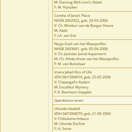
M: Dancing With Lion’s Akilah
F: W. Hunziker
Cantha of Jana’s Place
NHSB 2602922, geb. 29-03-2006
V: Ch. Windsor van de Borger Hoeve
M: Abibi
F: J.A. van Eck
Neyja Asali van het Maasjesfles
NHSB 2603661, geb. 05-04-2006
V: Ch. Jockular Jamal Aquamarin
M: Ch. Ahida-Annie van het Maasjesfles
F: M. van Butselaar
Imara Jabali Kiss of Life
VDH 06/1094919, geb. 25-05-2006
V: Chipangali’s Kadani
M: Excalibur Mystery
F: K. Beerbom-Stöppler
Openklasse teven
Ukunda Iskabell
VDH 04/1094079, geb. 21-09-2004
V: Chibuluma Imbazo
M: Ukunda Darline
F: H. Seine