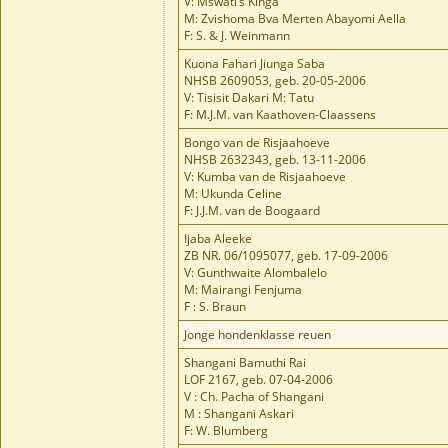
V: Mswati’s Kinga
M: Zvishoma Bva Merten Abayomi Aella
F: S. & J. Weinmann
Kuona Fahari Jiunga Saba
NHSB 2609053, geb. 20-05-2006
V: Tisisit Dakari M: Tatu
F: M.J.M. van Kaathoven-Claassens
Bongo van de Risjaahoeve
NHSB 2632343, geb. 13-11-2006
V: Kumba van de Risjaahoeve
M: Ukunda Celine
F: J.J.M. van de Boogaard
Ijaba Aleeke
ZB NR. 06/1095077, geb. 17-09-2006
V: Gunthwaite Alombalelo
M: Mairangi Fenjuma
F : S. Braun
Jonge hondenklasse reuen
Shangani Bamuthi Rai
LOF 2167, geb. 07-04-2006
V : Ch. Pacha of Shangani
M : Shangani Askari
F: W. Blumberg