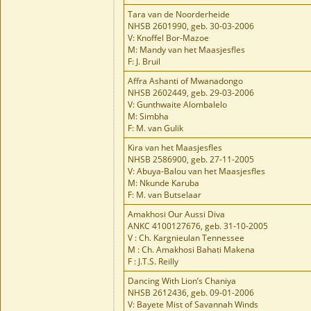
Tara van de Noorderheide
NHSB 2601990, geb. 30-03-2006
V: Knoffel Bor-Mazoe
M: Mandy van het Maasjesfles
F: J. Bruil
Affra Ashanti of Mwanadongo
NHSB 2602449, geb. 29-03-2006
V: Gunthwaite Alombalelo
M: Simbha
F: M. van Gulik
Kira van het Maasjesfles
NHSB 2586900, geb. 27-11-2005
V: Abuya-Balou van het Maasjesfles
M: Nkunde Karuba
F: M. van Butselaar
Amakhosi Our Aussi Diva
ANKC 4100127676, geb. 31-10-2005
V : Ch. Kargnieulan Tennessee
M : Ch. Amakhosi Bahati Makena
F : J.T.S. Reilly
Dancing With Lion’s Chaniya
NHSB 2612436, geb. 09-01-2006
V: Bayete Mist of Savannah Winds