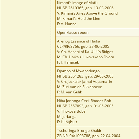
Kimani’s Image of Mafu
NHSB 2619365, geb. 13-03-2006
V: Kimani’s Aires Above the Ground
M: Kimani’s Hold the Line
F: A. Hanna
Openklasse reuen
Arenog Essence of Haika
CLP/RR/3766, geb. 27-06-2005
V: Ch. Hasani of Ka-Ul-Li’s Ridges
M: Ch. Haika z Lukovskeho Dvora
F: J. Hanacek
Djambo of Mwanadongo
NHSB 2561283, geb. 29-05-2005
V: Ch. Jockular Jamal Aquamarin
M: Zuri van de Sikkehoeve
F: M. van Gulik
Hiba Jorianga Cecil Rhodes Bob
NHSB 2557093, geb. 01-05-2005
V: Thokoza Buba
M: Jorianga
F: H. Nijhuis
Tschuringa Erongo Shakir
ZB NR. 04/1093788, geb. 22-04-2004