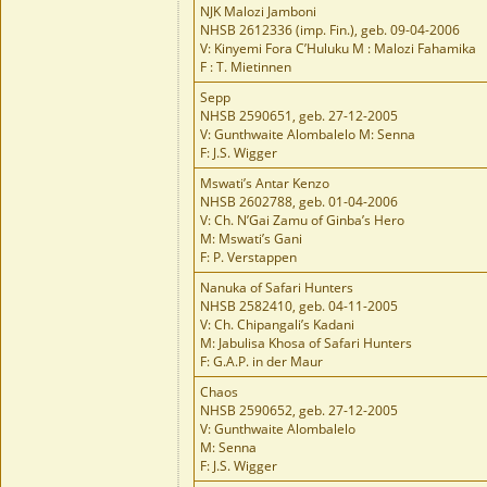
NJK Malozi Jamboni
NHSB 2612336 (imp. Fin.), geb. 09-04-2006
V: Kinyemi Fora C’Huluku M : Malozi Fahamika
F : T. Mietinnen
Sepp
NHSB 2590651, geb. 27-12-2005
V: Gunthwaite Alombalelo M: Senna
F: J.S. Wigger
Mswati’s Antar Kenzo
NHSB 2602788, geb. 01-04-2006
V: Ch. N’Gai Zamu of Ginba’s Hero
M: Mswati’s Gani
F: P. Verstappen
Nanuka of Safari Hunters
NHSB 2582410, geb. 04-11-2005
V: Ch. Chipangali’s Kadani
M: Jabulisa Khosa of Safari Hunters
F: G.A.P. in der Maur
Chaos
NHSB 2590652, geb. 27-12-2005
V: Gunthwaite Alombalelo
M: Senna
F: J.S. Wigger