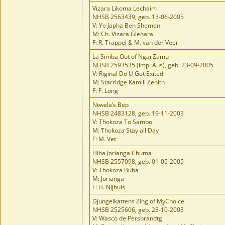
Vizara Likoma Lechaim
NHSB 2563439, geb. 13-06-2005
V: Ye Japha Ben Shemen
M: Ch. Vizara Glenara
F: R. Trappel & M. van der Veer
La Simba Out of Ngai Zamu
NHSB 2593535 (imp. Aus), geb. 23-09-2005
V: Riginal Do U Get Exited
M: Starridge Kamili Zenith
F: F. Long
Ntwela’s Bep
NHSB 2483128, geb. 19-11-2003
V: Thokoza To Sambo
M: Thokoza Stay all Day
F: M. Vet
Hiba Jorianga Chuma
NHSB 2557098, geb. 01-05-2005
V: Thokoza Buba
M: Jorianga
F: H. Nijhuis
Djungelkattens Zing of MyChoice
NHSB 2525606, geb. 23-10-2003
V: Wasco de Persbrandtg