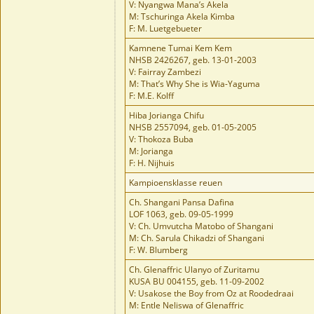
V: Nyangwa Mana’s Akela
M: Tschuringa Akela Kimba
F: M. Luetgebueter
Kamnene Tumai Kem Kem
NHSB 2426267, geb. 13-01-2003
V: Fairray Zambezi
M: That’s Why She is Wia-Yaguma
F: M.E. Kolff
Hiba Jorianga Chifu
NHSB 2557094, geb. 01-05-2005
V: Thokoza Buba
M: Jorianga
F: H. Nijhuis
Kampioensklasse reuen
Ch. Shangani Pansa Dafina
LOF 1063, geb. 09-05-1999
V: Ch. Umvutcha Matobo of Shangani
M: Ch. Sarula Chikadzi of Shangani
F: W. Blumberg
Ch. Glenaffric Ulanyo of Zuritamu
KUSA BU 004155, geb. 11-09-2002
V: Usakose the Boy from Oz at Roodedraai
M: Entle Neliswa of Glenaffric