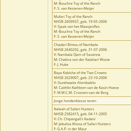
M: Bouchra Toy of the Ranch
F: S. van Kesteren-Meijer
Mufari Toy of the Ranch
NHSB 2609937, geb. 19-05-2006
V: Sjaak van het Maasjesfles
M: Bouchra Toy of the Ranch
F: S. van Kesteren-Meijer
Chadari Bintou of Nambala
NHSB 2640292, geb. 31-07-2006
V: Nambala Qam of Savanna
M: Chakira von der Kalahari Wüste
F: J. Huke
Baya Kabisha of the Two Crowns
NHSB 2629007, geb. 23-10-2006
V: Gunthwaite Alombalelo
M: Caithlin Kathleen van de Kasin Hoeve
F: M.W.C.M. Croonen-van de Berg
Jonge hondenklasse teven
Naleah of Safari Hunters
NHSB 2582415, geb. 04-11-2005
V: Ch. Chipangali’s Kadani
M: Jabulisa Khosa of Safari Hunters
F: G.A.P. in der Maur