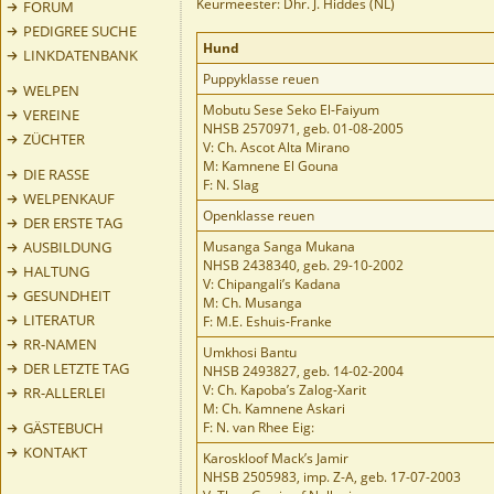
Keurmeester: Dhr. J. Hiddes (NL)
FORUM
PEDIGREE SUCHE
Hund
LINKDATENBANK
Puppyklasse reuen
WELPEN
Mobutu Sese Seko El-Faiyum
VEREINE
NHSB 2570971, geb. 01-08-2005
ZÜCHTER
V: Ch. Ascot Alta Mirano
M: Kamnene El Gouna
DIE RASSE
F: N. Slag
WELPENKAUF
Openklasse reuen
DER ERSTE TAG
AUSBILDUNG
Musanga Sanga Mukana
NHSB 2438340, geb. 29-10-2002
HALTUNG
V: Chipangali’s Kadana
GESUNDHEIT
M: Ch. Musanga
LITERATUR
F: M.E. Eshuis-Franke
RR-NAMEN
Umkhosi Bantu
DER LETZTE TAG
NHSB 2493827, geb. 14-02-2004
V: Ch. Kapoba’s Zalog-Xarit
RR-ALLERLEI
M: Ch. Kamnene Askari
GÄSTEBUCH
F: N. van Rhee Eig:
KONTAKT
Karoskloof Mack’s Jamir
NHSB 2505983, imp. Z-A, geb. 17-07-2003