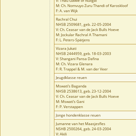
V: Thau Gawie of Nullgai
M: Ch. Nomvuyo Zuru Thandi of Karoskloof
F: A. van Wijk
Rachral Chui
NHSB 2509681, geb. 22-05-2004
V: Ch. Ceasar van de Jack Bulls Hoeve
M: Jockular Rachral A Thamani
F: L. Peters-Spätjens
Vizara Jukati
NHSB 2444959, geb. 18-03-2003
V: Shangani Pansa Dafina
M: Ch. Vizara Glenara
F: R. Trappel & M. van der Veer
Jeugdklasse reuen
Mswati’s Baganda
NHSB 2538613, geb. 23-12-2004
V: Ch. Ceasar van de Jack Bulls Hoeve
M: Mswati’s Gani
F: P. Verstappen
Jonge hondenklasse reuen
Jumanne van het Maasjesfles
NSHB 2500264, geb. 24-03-2004
V: Akili