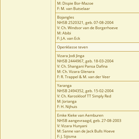
M: Dispie Bor-Mazoe
F: M. van Butselaar
Bojangles
NHSB 2520321, geb. 07-08-2004
V: Ch. Windsor van de Borgerhoeve
M: Abibi
F: J.A. van Eck
Openklasse teven
Vizara Jodi Jinga
NHSB 2444967, geb. 18-03-2004
V: Ch. Shangani Pansa Dafina
M: Ch. Vizara Glenara
F: R. Trappel & M. van der Veer
Yaranga
NHSB 2494352, geb. 15-02-2004
V: Ch. Karoskloof TT Simply Red
M: Jorianga
F: H. Nijhuis
Emke Kieke van Aemburen
NHSB aangevraagd, geb. 27-08-2003
V: Vizara Hunyani
M: Sanne van de Jack Bulls Hoeve
F: J. Sijtsma