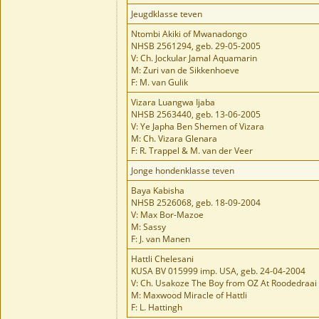
Jeugdklasse teven
Ntombi Akiki of Mwanadongo
NHSB 2561294, geb. 29-05-2005
V: Ch. Jockular Jamal Aquamarin
M: Zuri van de Sikkenhoeve
F: M. van Gulik
Vizara Luangwa Ijaba
NHSB 2563440, geb. 13-06-2005
V: Ye Japha Ben Shemen of Vizara
M: Ch. Vizara Glenara
F: R. Trappel & M. van der Veer
Jonge hondenklasse teven
Baya Kabisha
NHSB 2526068, geb. 18-09-2004
V: Max Bor-Mazoe
M: Sassy
F: J. van Manen
Hattli Chelesani
KUSA BV 015999 imp. USA, geb. 24-04-2004
V: Ch. Usakoze The Boy from OZ At Roodedraai
M: Maxwood Miracle of Hattli
F: L. Hattingh