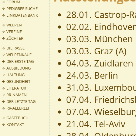
FORUM
PEDIGREE SUCHE
28.01. Castrop-R
LINKDATENBANK
02.02. Eindhoven
WELPEN
VEREINE
03.03. München
ZÜCHTER
03.03. Graz (A)
DIE RASSE
WELPENKAUF
04.03. Zuidlaren 
DER ERSTE TAG
AUSBILDUNG
24.03. Berlin
HALTUNG
GESUNDHEIT
31.03. Luxembo
LITERATUR
RR-NAMEN
07.04. Friedrich
DER LETZTE TAG
RR-ALLERLEI
07.04. Wieselbur
GÄSTEBUCH
21.04. Tel-Aviv
KONTAKT
28.04. Oldenbur