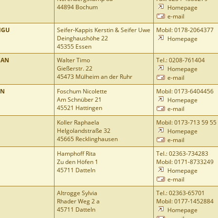
44894 Bochum
Homepage
e-mail
NGU
Seifer-Kappis Kerstin & Seifer Uwe
Mobil: 0178-2064377
Deinghaushöhe 22
Homepage
45355 Essen
CAN
Walter Timo
Tel.: 0208-761404
Gießerstr. 22
Homepage
45473 Mülheim an der Ruhr
e-mail
ON
Foschum Nicolette
Mobil: 0173-6404456
Am Schnüber 21
Homepage
45521 Hattingen
e-mail
Koller Raphaela
Mobil: 0173-713 59 55
Helgolandstraße 32
Homepage
45665 Recklinghausen
e-mail
Hamphoff Rita
Tel.: 02363-734283
Zu den Höfen 1
Mobil: 0171-8733249
45711 Datteln
Homepage
e-mail
Altrogge Sylvia
Tel.: 02363-65701
Rhader Weg 2 a
Mobil: 0177-1452884
45711 Datteln
Homepage