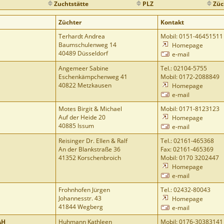
Zuchtstätte
PLZ
Züc
Züchter
Kontakt
Terhardt Andrea
Mobil: 0151-46451511
Baumschulenweg 14
Homepage
40489 Düsseldorf
e-mail
Angemeer Sabine
Tel.: 02104-5755
Eschenkämpchenweg 41
Mobil: 0172-2088849
40822 Metzkausen
Homepage
e-mail
Motes Birgit & Michael
Mobil: 0171-8123123
Auf der Heide 20
Homepage
40885 Issum
e-mail
Reisinger Dr. Ellen & Ralf
Tel.: 02161-465368
An der Blankstraße 36
Fax: 02161-465369
41352 Korschenbroich
Mobil: 0170 3202447
Homepage
e-mail
Frohnhofen Jürgen
Tel.: 02432-80043
Johannesstr. 43
Homepage
41844 Wegberg
e-mail
AH
Huhmann Kathleen
Mobil: 0176-30383141