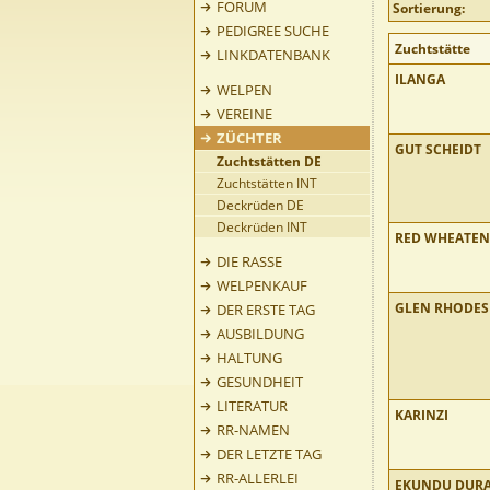
FORUM
Sortierung:
PEDIGREE SUCHE
Zuchtstätte
LINKDATENBANK
ILANGA
WELPEN
VEREINE
ZÜCHTER
GUT SCHEIDT
Zuchtstätten DE
Zuchtstätten INT
Deckrüden DE
Deckrüden INT
RED WHEATEN
DIE RASSE
WELPENKAUF
GLEN RHODES
DER ERSTE TAG
AUSBILDUNG
HALTUNG
GESUNDHEIT
LITERATUR
KARINZI
RR-NAMEN
DER LETZTE TAG
RR-ALLERLEI
EKUNDU DUR