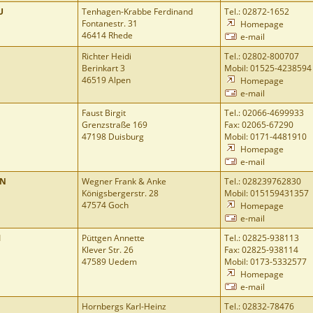
U
Tenhagen-Krabbe Ferdinand
Tel.: 02872-1652
Fontanestr. 31
Homepage
46414 Rhede
e-mail
Richter Heidi
Tel.: 02802-800707
Berinkart 3
Mobil: 01525-4238594
46519 Alpen
Homepage
e-mail
Faust Birgit
Tel.: 02066-4699933
Grenzstraße 169
Fax: 02065-67290
47198 Duisburg
Mobil: 0171-4481910
Homepage
e-mail
AN
Wegner Frank & Anke
Tel.: 028239762830
Königsbergerstr. 28
Mobil: 015159431357
47574 Goch
Homepage
e-mail
M
Püttgen Annette
Tel.: 02825-938113
Klever Str. 26
Fax: 02825-938114
47589 Uedem
Mobil: 0173-5332577
Homepage
e-mail
Hornbergs Karl-Heinz
Tel.: 02832-78476