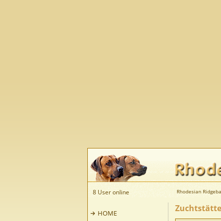
8 User online
Rhodesian Ridgeba
Zuchtstätt
HOME