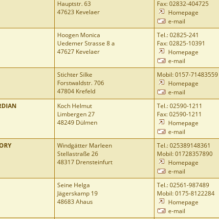
Hauptstr. 63
Fax: 02832-404725
47623 Kevelaer
Homepage
e-mail
Hoogen Monica
Tel.: 02825-241
Uedemer Strasse 8 a
Fax: 02825-10391
47627 Kevelaer
Homepage
e-mail
Stichter Silke
Mobil: 0157-71483559
Forstwaldstr. 706
Homepage
47804 Krefeld
e-mail
RDIAN
Koch Helmut
Tel.: 02590-1211
Limbergen 27
Fax: 02590-1211
48249 Dülmen
Homepage
e-mail
ORY
Windgätter Marleen
Tel.: 025389148361
Stellastraße 26
Mobil: 01728357890
48317 Drensteinfurt
Homepage
e-mail
Seine Helga
Tel.: 02561-987489
Jägerskamp 19
Mobil: 0175-8122284
48683 Ahaus
Homepage
e-mail