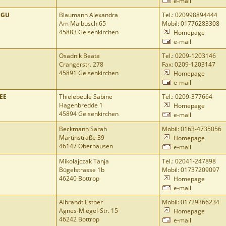
e-mail
NGU
Blaumann Alexandra
Tel.: 020998894444
Am Maibusch 65
Mobil: 01776283308
45883 Gelsenkirchen
Homepage
e-mail
Osadnik Beata
Tel.: 0209-1203146
Crangerstr. 278
Fax: 0209-1203147
45891 Gelsenkirchen
Homepage
e-mail
EE
Thielebeule Sabine
Tel.: 0209-377664
Hagenbredde 1
Homepage
45894 Gelsenkirchen
e-mail
Beckmann Sarah
Mobil: 0163-4735056
Martinstraße 39
Homepage
46147 Oberhausen
e-mail
Mikolajczak Tanja
Tel.: 02041-247898
Bügelstrasse 1b
Mobil: 01737209097
46240 Bottrop
Homepage
e-mail
Albrandt Esther
Mobil: 01729366234
Agnes-Miegel-Str. 15
Homepage
46242 Bottrop
e-mail