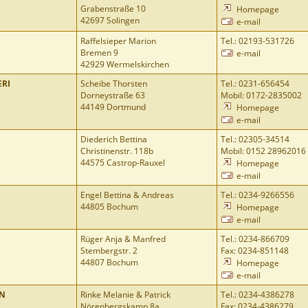
Grabenstraße 10
Homepage
42697 Solingen
e-mail
Raffelsieper Marion
Tel.: 02193-531726
Bremen 9
e-mail
42929 Wermelskirchen
ERI
Scheibe Thorsten
Tel.: 0231-656454
Dorneystraße 63
Mobil: 0172-2835002
44149 Dortmund
Homepage
e-mail
Diederich Bettina
Tel.: 02305-34514
Christinenstr. 118b
Mobil: 0152 28962016
44575 Castrop-Rauxel
Homepage
e-mail
Engel Bettina & Andreas
Tel.: 0234-9266556
44805 Bochum
Homepage
e-mail
Rüger Anja & Manfred
Tel.: 0234-866709
Stembergstr. 2
Fax: 0234-851148
44807 Bochum
Homepage
e-mail
AN
Rinke Melanie & Patrick
Tel.: 0234-4386278
Nörenbergskamp 8a
Fax: 0234-4386279