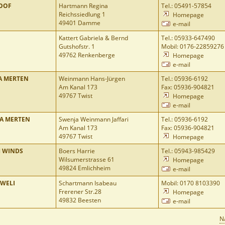
OOF
Hartmann Regina
Tel.: 05491-57854
Reichssiedlung 1
Homepage
49401 Damme
e-mail
Kattert Gabriela & Bernd
Tel.: 05933-647490
Gutshofstr. 1
Mobil: 0176-22859276
49762 Renkenberge
Homepage
e-mail
A MERTEN
Weinmann Hans-Jürgen
Tel.: 05936-6192
Am Kanal 173
Fax: 05936-904821
49767 Twist
Homepage
e-mail
A MERTEN
Swenja Weinmann Jaffari
Tel.: 05936-6192
Am Kanal 173
Fax: 05936-904821
49767 Twist
Homepage
 WINDS
Boers Harrie
Tel.: 05943-985429
Wilsumerstrasse 61
Homepage
49824 Emlichheim
e-mail
WELI
Schartmann Isabeau
Mobil: 0170 8103390
Frerener Str.28
Homepage
49832 Beesten
e-mail
N