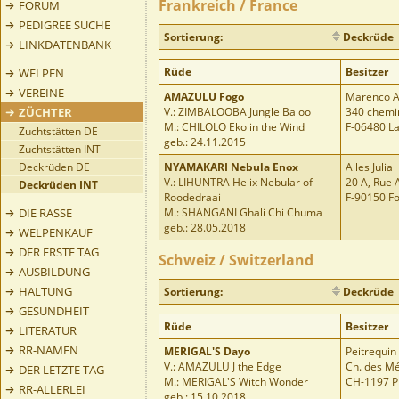
Frankreich / France
FORUM
PEDIGREE SUCHE
Sortierung:
Deckrüde
LINKDATENBANK
Rüde
Besitzer
WELPEN
VEREINE
AMAZULU Fogo
Marenco A
ZÜCHTER
V.: ZIMBALOOBA Jungle Baloo
340 chemin
M.: CHILOLO Eko in the Wind
F-06480 La
Zuchtstätten DE
geb.: 24.11.2015
Zuchtstätten INT
Deckrüden DE
NYAMAKARI Nebula Enox
Alles Julia
V.: LIHUNTRA Helix Nebular of
20 A, Rue
Deckrüden INT
Roodedraai
F-90150 Fo
DIE RASSE
M.: SHANGANI Ghali Chi Chuma
geb.: 28.05.2018
WELPENKAUF
DER ERSTE TAG
Schweiz / Switzerland
AUSBILDUNG
HALTUNG
Sortierung:
Deckrüde
GESUNDHEIT
Rüde
Besitzer
LITERATUR
RR-NAMEN
MERIGAL'S Dayo
Peitrequin 
V.: AMAZULU J the Edge
Ch. des Mé
DER LETZTE TAG
M.: MERIGAL'S Witch Wonder
CH-1197 P
RR-ALLERLEI
geb.: 15.10.2018