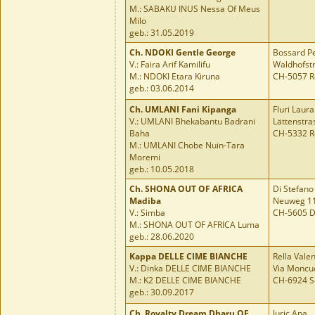
M.: SABAKU INUS Nessa Of Meus
Milo
geb.: 31.05.2019
Ch.
NDOKI Gentle George
Bossard Pe
V.: Faira Arif Kamilifu
Waldhofst
M.: NDOKI Etara Kiruna
CH-5057 R
geb.: 03.06.2014
Ch.
UMLANI Fani Kipanga
Fluri Laura
V.: UMLANI Bhekabantu Badrani
Lättenstra
Baha
CH-5332 R
M.: UMLANI Chobe Nuin-Tara
Moremi
geb.: 10.05.2018
Ch.
SHONA OUT OF AFRICA
Di Stefano
Madiba
Neuweg 1
V.: Simba
CH-5605 D
M.: SHONA OUT OF AFRICA Luma
geb.: 28.06.2020
Kappa DELLE CIME BIANCHE
Rella Vale
V.: Dinka DELLE CIME BIANCHE
Via Moncuc
M.: K2 DELLE CIME BIANCHE
CH-6924 S
geb.: 30.09.2017
Ch.
Royalty Dream Dharu OF
Juric Ana