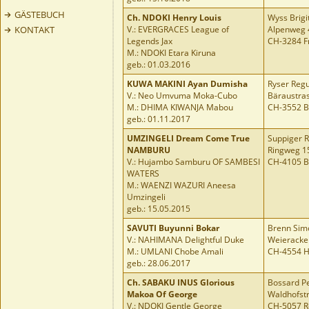
GÄSTEBUCH
Ch.
NDOKI Henry Louis
Wyss Brigi
KONTAKT
V.: EVERGRACES League of
Alpenweg 
Legends Jax
CH-3284 F
M.: NDOKI Etara Kiruna
geb.: 01.03.2016
KUWA MAKINI Ayan Dumisha
Ryser Regu
V.: Neo Umvuma Moka-Cubo
Bäraustra
M.: DHIMA KIWANJA Mabou
CH-3552 B
geb.: 01.11.2017
UMZINGELI Dream Come True
Suppiger 
NAMBURU
Ringweg 1
V.: Hujambo Samburu OF SAMBESI
CH-4105 B
WATERS
M.: WAENZI WAZURI Aneesa
Umzingeli
geb.: 15.05.2015
SAVUTI Buyunni Bokar
Brenn Sim
V.: NAHIMANA Delightful Duke
Weieracke
M.: UMLANI Chobe Amali
CH-4554 H
geb.: 28.06.2017
Ch.
SABAKU INUS Glorious
Bossard Pe
Makoa Of George
Waldhofst
V.: NDOKI Gentle George
CH-5057 R