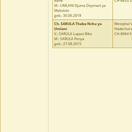
Baha
CH-8833 S
M.: UMLANI Djuma Daymani ya
Makololo
geb.: 30.06.2018
Ch.
SARULA Thaba Nchu ya
Westphal V
Umlani
Häderlistr
V.: SARULA Lupani Biko
CH-8964 Fr
M.: SARULA Penya
geb.: 27.08.2015