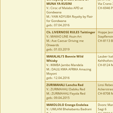
MUNA YA KUSINI
Via Crano 
V.: Ciroc of Malabo APD at
CH-6946 P
Gondwana
M.: YAW ADYUBA Royalty by Flair
for Gondwana
geb.: 07.04.2016
Ch.
LIVERNOSE RULES Taittinger
Hoppe Jas
V.: MAKAO LINE Atuin Art
Stapflenst
M.: Ave Caesar Driving me
CH-8113 B
Onwards
geb.: 01.03.2019
MAKALALI'S Bonnie Wild
Lauber Isa
Whisky
Kehlhofstr
V.: IKIMBA Jambo Mandela
CH-8124 
M.: DALILI KWA AFRIKA Amazing
Moyoni
geb.: 12.04.2016
ZURIMAHALI Lencho Red
Linsi Rebe
V.: ZURIMAHALI Dabiku Red
Ackerstras
M.: ZURIMAHALI Fayola Red
CH-8708 
geb.: 09.04.2015
MAKOLOLO Erongo Endelea
Dvonc Ma
V.: UMLANI Bhekabantu Badrani
Sagi 6