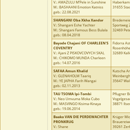
V.: AMAZULU M’Pele in Sunshine
Haberkam
M.: BASHAANI Emotion Katniss
31655 Sta
geb.: 22.08.2021
SHANGANI Oba Xkha Xandor
Bredemeie
V.: Shangani Eshe Yachter
Sportweg 
M.: Shangani Famous Bess Bulala
32469 Pet
geb.: 08.04.2018
Bayode Chajani OF CHARLEEN'S
Fidorra Ast
COVENTRY
Rosenhöhe
V.: Ajani Z PISKOVCOVYCH SKAL
32689 Kall
M.: CHIKOMO MUNDA Charleen
geb.: 14.07.2016
SAFAA Amun Khalid
Kutscha A
V.: GLENAHOLM Taariq
Weinbergh
M.: YE JAPHA Farih Wangai
35647 Wal
geb.: 02.11.2013
TAU TSOMA Ipi-Tombi
Pflugner Br
V.: Neo Umvuma Moka Cubo
Vogelgesa
M.: MASVINGO Kisima-Kinaya
38871 Ilse
geb.: 19.06.2014
Baako VAN DIE PERDEWACHTER
Krüger Mi
PRONKRUG
Brauereiw
V.: Shane
39261 Zer