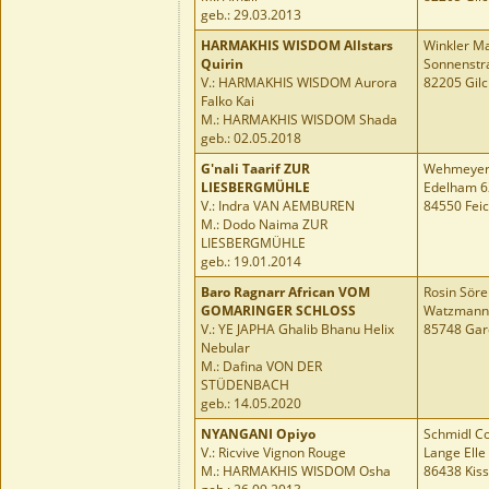
geb.: 29.03.2013
HARMAKHIS WISDOM Allstars
Winkler M
Quirin
Sonnenstr
V.: HARMAKHIS WISDOM Aurora
82205 Gilc
Falko Kai
M.: HARMAKHIS WISDOM Shada
geb.: 02.05.2018
G'nali Taarif ZUR
Wehmeyer 
LIESBERGMÜHLE
Edelham 6
V.: Indra VAN AEMBUREN
84550 Feic
M.: Dodo Naima ZUR
LIESBERGMÜHLE
geb.: 19.01.2014
Baro Ragnarr African VOM
Rosin Söre
GOMARINGER SCHLOSS
Watzmannr
V.: YE JAPHA Ghalib Bhanu Helix
85748 Gar
Nebular
M.: Dafina VON DER
STÜDENBACH
geb.: 14.05.2020
NYANGANI Opiyo
Schmidl C
V.: Ricvive Vignon Rouge
Lange Elle
M.: HARMAKHIS WISDOM Osha
86438 Kiss