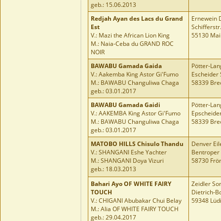
geb.: 15.06.2013
Redjah Ayan des Lacs du Grand
Ernewein 
Est
Schifferstr
V.: Mazi the African Lion King
55130 Mai
M.: Naia-Ceba du GRAND ROC
NOIR
BAWABU Gamada Gaida
Pötter-La
V.: Aakemba King Astor Gi'Fumo
Escheider 
M.: BAWABU Changuliwa Chaga
58339 Bre
geb.: 03.01.2017
BAWABU Gamada Gaidi
Pötter-La
V.: AAKEMBA King Astor Gi'Fumo
Epscheider
M.: BAWABU Changuliwa Chaga
58339 Bre
geb.: 03.01.2017
MATOBO HILLS Chisulo Thandu
Denver Eil
V.: SHANGANI Eshe Yachter
Bentroper
M.: SHANGANI Doya Vizuri
58730 Frö
geb.: 18.03.2013
Bahari Ayo OF WHITE FAIRY
Zeidler So
TOUCH
Dietrich-B
V.: CHIGANI Abubakar Chui Belay
59348 Lüd
M.: Alia OF WHITE FAIRY TOUCH
geb.: 29.04.2017