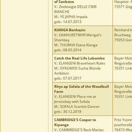
of Sanbona
Hauptstr. 
V.: Zeeboogie DELLE CIME
73571 Gög
BIANCHE
M.: YE JAPHA Impala
geb.: 14.07.2013
KIANGA Benhazin
Reinhard I
V.: OAKHURSTWHR Merigal's
Bruchweg 
Shombay
75053 Gon
M.: THURAIA Etana Kianga
geb.: 08.05.2014
Catch the Real Life Lebombo
Bayer Mel
V.: ELANGENI Braveheart Rules
Ringstraße
M.: DYKUMOS Sucha Blonde
76351 Lin
Ambition
geb.: 07.07.2017
Rhys ap Sofala of the Woodbull
Bayer Mel
Farm
Ringstraße
V.: ELANGENI Place me at
76351 Lin
Jervicebay with Sofala
M.: SOFALA Scarlett Dancer
geb.: 30.12.2018
CAMBRIDGE'S Cooper to
Fritz Yvon
Kipanga
Josefstraß
V.: CAMBRIDGE'S Rock Maniac
76473 Iffe