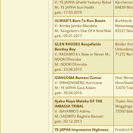
V.: YE JAPHA Ghalib Yadumu Rahul
Kärcherstr
M.: YE JAPHA Ituri Hadhi
64839 Mün
geb.: 17.03.2019
ULWAZI’S Born To Run Bowie
Burkhardt
V.: Ikimba Jambo Mandela
Klettenweg
M.: Kangelani's One Of A Kind Mali
65527 Nie
geb.: 09.01.2017
GLEN RHODES Benjafields
Binder Ann
Bentley Boy
Uhlandstr
V.: KADAMO It's Now or Never M.:
71272 Ren
NDOKI Dhoruba
M.: NDOKI Dhoruba
geb.: 23.08.2015
IZANGOMA Bomani Zumai
Holz Miri
V.: DRAKENSBERG Hurricane
Hirschhald
M.: YE JAPHA Gaia Xolani
72070 Tüb
geb.: 30.04.2016
Ajabu Nayo Maleko OF THE
Thaler Ale
IMBASSA TRIBAL
Mögglinger
V.: NAVARRO'S Adimu
73560 Böb
M.: SADIKIFU Baghira Bassari
geb.: 03.12.2013
YE JAPHA Impressive Highness
Friedrich 