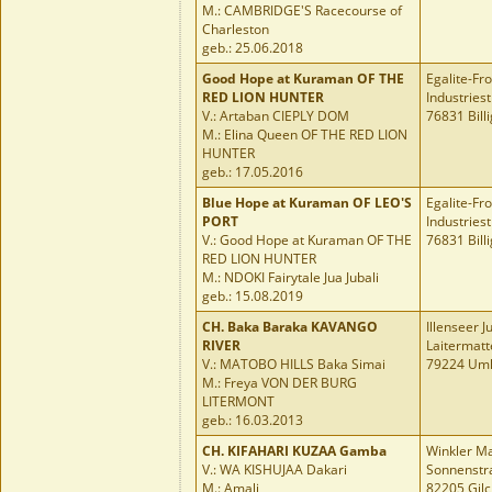
M.: CAMBRIDGE'S Racecourse of
Charleston
geb.: 25.06.2018
Good Hope at Kuraman OF THE
Egalite-F
RED LION HUNTER
Industriest
V.: Artaban CIEPLY DOM
76831 Bill
M.: Elina Queen OF THE RED LION
HUNTER
geb.: 17.05.2016
Blue Hope at Kuraman OF LEO'S
Egalite-F
PORT
Industriest
V.: Good Hope at Kuraman OF THE
76831 Bill
RED LION HUNTER
M.: NDOKI Fairytale Jua Jubali
geb.: 15.08.2019
CH.
Baka Baraka KAVANGO
Illenseer J
RIVER
Laitermatt
V.: MATOBO HILLS Baka Simai
79224 Umk
M.: Freya VON DER BURG
LITERMONT
geb.: 16.03.2013
CH.
KIFAHARI KUZAA Gamba
Winkler M
V.: WA KISHUJAA Dakari
Sonnenstr
M.: Amali
82205 Gilc