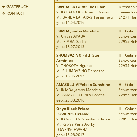
GÄSTEBUCH
BANDA LA FARASI Ilo Luam
Dittmann N
V.: KADAMO It´s Now Or Never
Seevestra
KONTAKT
M.: BANDA LA FARASI Faraa Tatu
21271 Han
geb.: 14.04.2016
IKIMBA Jambo Mandela
Hill Gabrie
V.: Chivas AYABA
Schwarzer
M.: IKIMBA Gadina
22955 Hoi
geb.: 18.07.2013
SHUMBAZINO Fifth Star
Hill Gabrie
Arminius
Schwarzer
V.: THOKOZA Ngumo
22955 Hoi
M.: SHUMBAZINO Dareesha
geb.: 16.06.2017
AMAZULU M'Pele in Sunshine
Hill Gabrie
V.: IKIMBA Jambo Mandela
Schwarzer
M.: AMAZULU Hinza Lioness
22955 Hoi
geb.: 28.03.2016
Onyx Black Prince
Hill Gabrie
LÖWENSCHWANZ
Schwarzer
V.: KANGELANI'S Perfect Choise
22955 Hoi
M.: Kabisa Perla Akriky
LÖWENSCHWANZ
geb.: 16.08.2017