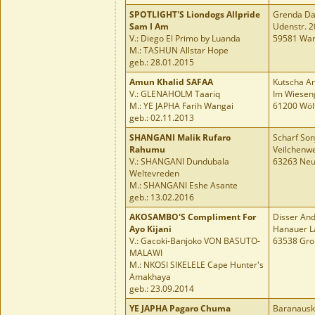
SPOTLIGHT'S Liondogs Allpride
Grenda Da
Sam I Am
Udenstr. 2
V.: Diego El Primo by Luanda
59581 War
M.: TASHUN Allstar Hope
geb.: 28.01.2015
Amun Khalid SAFAA
Kutscha A
V.: GLENAHOLM Taariq
Im Wiesen
M.: YE JAPHA Farih Wangai
61200 Wöl
geb.: 02.11.2013
SHANGANI Malik Rufaro
Scharf Son
Rahumu
Veilchenw
V.: SHANGANI Dundubala
63263 Neu
Weltevreden
M.: SHANGANI Eshe Asante
geb.: 13.02.2016
AKOSAMBO'S Compliment For
Disser An
Ayo Kijani
Hanauer L
V.: Gacoki-Banjoko VON BASUTO-
63538 Gro
MALAWI
M.: NKOSI SIKELELE Cape Hunter's
Amakhaya
geb.: 23.09.2014
YE JAPHA Pagaro Chuma
Baranausk