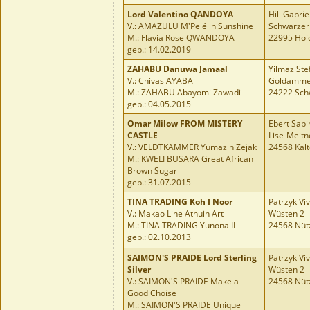
Lord Valentino QANDOYA
Hill Gabrie
V.: AMAZULU M'Pelé in Sunshine
Schwarzer
M.: Flavia Rose QWANDOYA
22995 Hoi
geb.: 14.02.2019
ZAHABU Danuwa Jamaal
Yilmaz Ste
V.: Chivas AYABA
Goldamme
M.: ZAHABU Abayomi Zawadi
24222 Sch
geb.: 04.05.2015
Omar Milow FROM MISTERY
Ebert Sabi
CASTLE
Lise-Meit
V.: VELDTKAMMER Yumazin Zejak
24568 Kalt
M.: KWELI BUSARA Great African
Brown Sugar
geb.: 31.07.2015
TINA TRADING Koh I Noor
Patrzyk Vi
V.: Makao Line Athuin Art
Wüsten 2
M.: TINA TRADING Yunona II
24568 Nüt
geb.: 02.10.2013
SAIMON'S PRAIDE Lord Sterling
Patrzyk Vi
Silver
Wüsten 2
V.: SAIMON'S PRAIDE Make a
24568 Nüt
Good Choise
M.: SAIMON'S PRAIDE Unique