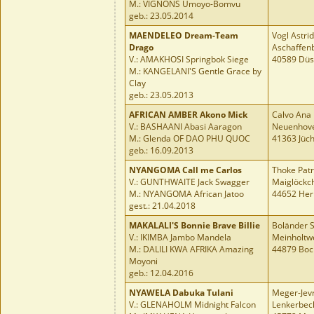
M.: VIGNONS Umoyo-Bomvu
geb.: 23.05.2014
MAENDELEO Dream-Team
Vogl Astrid
Drago
Aschaffenb
V.: AMAKHOSI Springbok Siege
40589 Düs
M.: KANGELANI'S Gentle Grace by
Clay
geb.: 23.05.2013
AFRICAN AMBER Akono Mick
Calvo Ana 
V.: BASHAANI Abasi Aaragon
Neuenhove
M.: Glenda OF DAO PHU QUOC
41363 Jüc
geb.: 16.09.2013
NYANGOMA Call me Carlos
Thoke Patr
V.: GUNTHWAITE Jack Swagger
Maiglöckc
M.: NYANGOMA African Jatoo
44652 Her
gest.: 21.04.2018
MAKALALI'S Bonnie Brave Billie
Boländer S
V.: IKIMBA Jambo Mandela
Meinholtw
M.: DALILI KWA AFRIKA Amazing
44879 Bo
Moyoni
geb.: 12.04.2016
NYAWELA Dabuka Tulani
Meger-Jevr
V.: GLENAHOLM Midnight Falcon
Lenkerbec