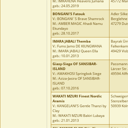
M.: IMKAHENA Heavens Jumana
45772 Mar
geb.: 24.05.2019
BONGANI'S Fatouk
Adler Silke
V.: BONGANI´S Brave Shamrock
Berglehne
M.: AMBER MAGIC Ahadi Namu
47279 Dui
Ekundayo
geb.: 28.10.2017
IMARA JABALI Themba
Bayrak Üm
V.: Fumo Jamo DE KIUNGWANA
Falkenkam
M.: IMARA JABALI Queen Ella
49429 Vis
geb.: 10.01.2013
Giasy-Siege OF SANSIBAR-
Passmann
ISLAND
Lärzer Str.
V.: AMAKHOSI Springbok Siege
49594 Alf
M.: Aziza-Jasira OF SANSIBAR-
ISLAND
geb.: 07.10.2016
WAKATI MZURI Finest Nordic
Schweigert
Aramis
Stenzelber
V.: KANGELANI'S Gentle Thanzi by
50939 Köl
Clay
M.: WAKATI MZURI Bakiri Lubaya
geb.: 21.01.2013