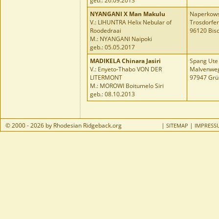
geb.: 26.09.2013
NYANGANI X Man Makulu
Naperkows
V.: LIHUNTRA Helix Nebular of
Trosdorfer
Roodedraai
96120 Bis
M.: NYANGANI Naipoki
geb.: 05.05.2017
MADIKELA Chinara Jasiri
Spang Ute
V.: Enyeto-Thabo VON DER
Malvenwe
LITERMONT
97947 Grü
M.: MOROWI Boitumelo Siri
geb.: 08.10.2013
© 2000 - 2026 by Rhodesian Ridgeback.org
|
|
SITEMAP
IMPRESS