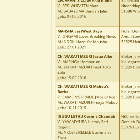
CH.
AKANI'S CLAN Akia Kiano
Schönstei
V.: RED WHEATEN Akani
Niederklüp
M.: SABAYUMA Bandari Jalia
51688 Wip
geb.: 07.06.2016
MA-ISHA EastWest Dayo
Hofer Dori
V.: OHGAMI Loves Breaking News
Anton-Loev
M.: NDOKI Hazel for Ma-isha
52525 Hei
geb.: 27.01.2021
Ch. WAKATI MZURI Jazua Aike
Bieker Jen
V.: MAFINGA Hombarum
Klausgarte
M.: WAKATI MZURI Finest XoXo
53229 Bo
Zola
geb.: 19.02.2016
Ch. WAKATI MZURI Mabou's
Bieker Jen
Botha
Klausgarte
V.: SAIMON'S PRAIDE J'Ace of Ace
53229 Bo
M.: WAKATI MZURI Himaya Mabou
geb.: 10.11.2019
IGUGU LETHU Cosmic Chandak
Hübner Ilo
V.: YAW ADYUBA History Red
Gottlieb-D
Regent
53879 Eus
M.: NKOSI SIKELELE Bushman's
Zazu