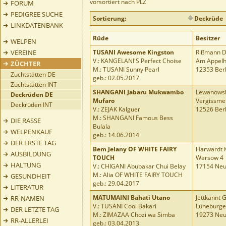
vorsortiert nach PLZ
FORUM
PEDIGREE SUCHE
Sortierung:
Deckrüde
LINKDATENBANK
Rüde
Besitzer
WELPEN
VEREINE
TUSANI Awesome Kingston
Rißmann D
V.: KANGELANI'S Perfect Choise
Am Appelh
ZÜCHTER
M.: TUSANI Sunny Pearl
12353 Berl
Zuchtstätten DE
geb.: 02.05.2017
Zuchtstätten INT
SHANGANI Jabaru Mukwambo
Lewanowsk
Deckrüden DE
Mufaro
Vergissme
Deckrüden INT
V.: ZEJAK Kalgueri
12526 Berl
M.: SHANGANI Famous Bess
DIE RASSE
Bulala
WELPENKAUF
geb.: 14.06.2014
DER ERSTE TAG
Bem Jelany OF WHITE FAIRY
Harwardt K
AUSBILDUNG
TOUCH
Warsow 4
HALTUNG
V.: CHIGANI Abubakar Chui Belay
17154 Neu
M.: Alia OF WHITE FAIRY TOUCH
GESUNDHEIT
geb.: 29.04.2017
LITERATUR
MATUMAINI Bahati Utano
Jettkannt 
RR-NAMEN
V.: TUSANI Cool Bakari
Lüneburger
DER LETZTE TAG
M.: ZIMAZAA Chozi wa Simba
19273 Neu
RR-ALLERLEI
geb.: 03.04.2013