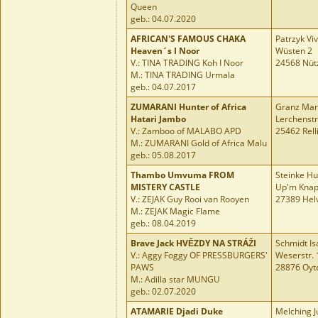
Queen
geb.: 04.07.2020
AFRICAN'S FAMOUS CHAKA
Patrzyk Vi
Heaven´s I Noor
Wüsten 2
V.: TINA TRADING Koh I Noor
24568 Nüt
M.: TINA TRADING Urmala
geb.: 04.07.2017
ZUMARANI Hunter of Africa
Granz Mar
Hatari Jambo
Lerchenstr
V.: Zamboo of MALABO APD
25462 Rell
M.: ZUMARANI Gold of Africa Malu
geb.: 05.08.2017
Thambo Umvuma FROM
Steinke Hu
MISTERY CASTLE
Up'm Knap
V.: ZEJAK Guy Rooi van Rooyen
27389 Hel
M.: ZEJAK Magic Flame
geb.: 08.04.2019
Brave Jack HVĚZDY NA STRÁŽI
Schmidt Is
V.: Aggy Foggy OF PRESSBURGERS'
Weserstr. 
PAWS
28876 Oyt
M.: Adilla star MUNGU
geb.: 02.07.2020
ATAMARIE Djadi Duke
Melching J