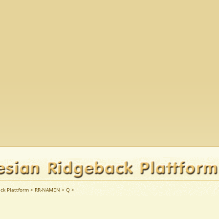
ck Plattform
>
RR-NAMEN
>
Q
>