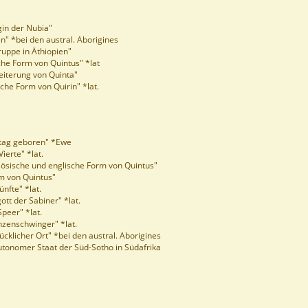
in der Nubia"
n" *bei den austral. Aborigines
uppe in Äthiopien"
che Form von Quintus" *lat
eiterung von Quinta"
che Form von Quirin" *lat.
tag geboren" *Ewe
ierte" *lat.
zösische und englische Form von Quintus"
m von Quintus"
ünfte" *lat.
ott der Sabiner" *lat.
peer" *lat.
zenschwinger" *lat.
ücklicher Ort" *bei den austral. Aborigines
utonomer Staat der Süd-Sotho in Südafrika