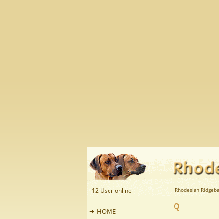
12 User online
Rhodesian Ridgeba
Q
HOME