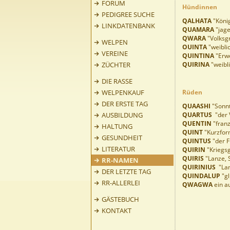
FORUM
Hündinnen
PEDIGREE SUCHE
QALHATA
"König
LINKDATENBANK
QUAMARA
"jage
QWARA
"Volksgr
WELPEN
OUINTA
"weibli
VEREINE
QUINTINA
"Erw
ZÜCHTER
QUIRINA
"weibli
DIE RASSE
WELPENKAUF
Rüden
DER ERSTE TAG
QUAASHI
"Sonn
AUSBILDUNG
QUARTUS
"der V
QUENTIN
"fran
HALTUNG
QUINT
"Kurzfor
GESUNDHEIT
QUINTUS
"der F
LITERATUR
QUIRIN
"Kriegsg
QUIRIS
"Lanze, S
RR-NAMEN
QUIRINIUS
"Lan
DER LETZTE TAG
QUINDALUP
"gl
RR-ALLERLEI
QWAGWA
ein a
GÄSTEBUCH
KONTAKT