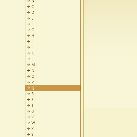
B
C
D
E
F
G
H
I
J
K
L
M
N
O
P
Q
R
S
T
U
V
W
X
Y