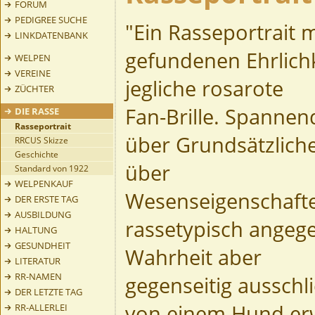
FORUM
PEDIGREE SUCHE
"Ein Rasseportrait m
LINKDATENBANK
gefundenen Ehrlichk
WELPEN
VEREINE
jegliche rosarote
ZÜCHTER
Fan-Brille. Spannen
DIE RASSE
Rasseportrait
über Grundsätzlich
RRCUS Skizze
Geschichte
über
Standard von 1922
WELPENKAUF
Wesenseigenschaften
DER ERSTE TAG
AUSBILDUNG
rassetypisch angege
HALTUNG
GESUNDHEIT
Wahrheit aber
LITERATUR
RR-NAMEN
gegenseitig aussch
DER LETZTE TAG
von einem Hund er
RR-ALLERLEI